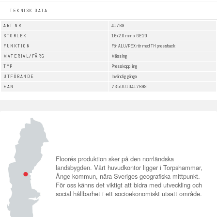
TEKNISK DATA
ART NR
41769
STORLEK
16x2.0 mm x GE20
FUNKTION
För ALU/PEX rör med TH pressback
MATERIAL/FÄRG
Mässing
TYP
Presskoppling
UTFÖRANDE
Invändig gänga
EAN
7350010417699
Floorés produktion sker på den norrländska
landsbygden. Vårt huvudkontor ligger i Torpshammar,
Ånge kommun, nära Sveriges geografiska mittpunkt.
För oss känns det viktigt att bidra med utveckling och
social hållbarhet i ett socioekonomiskt utsatt område.