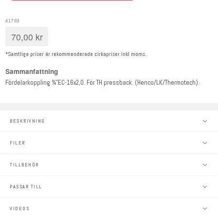
41769
70,00
kr
*Samtliga priser är rekommenderade cirkapriser inkl moms.
Sammanfattning
Fördelarkoppling ¾”EC-16x2,0. För TH pressback. (Henco/LK/Thermotech).
BESKRIVNING
FILER
TILLBEHÖR
PASSAR TILL
VIDEOS