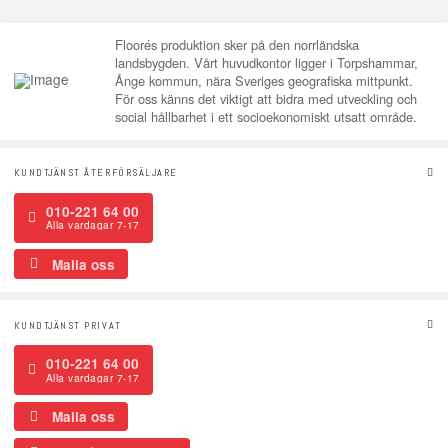
Floorés produktion sker på den norrländska
landsbygden. Vårt huvudkontor ligger i Torpshammar,
Ånge kommun, nära Sveriges geografiska mittpunkt.
För oss känns det viktigt att bidra med utveckling och
social hållbarhet i ett socioekonomiskt utsatt område.
KUNDTJÄNST ÅTERFÖRSÄLJARE
010-221 64 00
Alla vardagar 7-17
Maila oss
KUNDTJÄNST PRIVAT
010-221 64 00
Alla vardagar 7-17
Maila oss