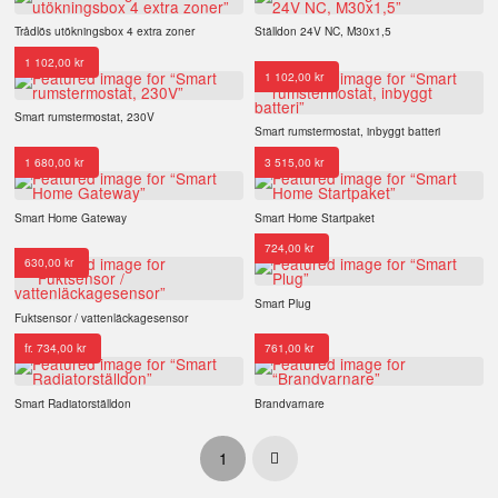
Trådlös utökningsbox 4 extra zoner
Ställdon 24V NC, M30x1,5
1 102,00
kr
1 102,00
kr
Smart rumstermostat, 230V
Smart rumstermostat, inbyggt batteri
1 680,00
kr
3 515,00
kr
Smart Home Gateway
Smart Home Startpaket
724,00
kr
630,00
kr
Smart Plug
Fuktsensor / vattenläckagesensor
fr.
734,00
kr
761,00
kr
Smart Radiatorställdon
Brandvarnare
1
Next