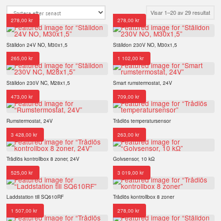
Sort
Visar 1–20 av 29 resultat
278,00
kr
278,00
kr
efter
sena
Ställdon 24V NO, M30x1,5
Ställdon 230V NO, M30x1,5
265,00
kr
1 102,00
kr
Ställdon 230V NC, M28x1,5
Smart rumstermostat, 24V
473,00
kr
709,00
kr
Rumstermostat, 24V
Trådlös temperatursensor
3 428,00
kr
263,00
kr
Trådlös kontrollbox 8 zoner, 24V
Golvsensor, 10 kΩ
525,00
kr
3 019,00
kr
Laddstation till SQ610RF
Trådlös kontrollbox 8 zoner
1 507,00
kr
278,00
kr