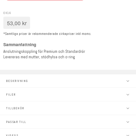
EK16
53,00
kr
*Samtliga priser är rekommenderade cirkapriser inkl moms.
Sammanfattning
Anslutningskoppling för Premium och Standardrör
Levereras med mutter, stödhylsa och o-ring
BESKRIVNING
FILER
TILLBEHÖR
PASSAR TILL
VIDEOS