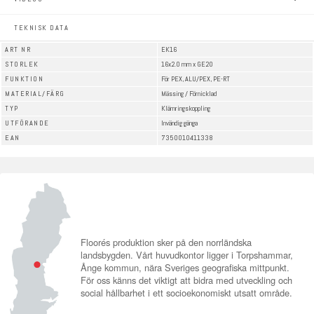
TEKNISK DATA
ART NR
EK16
STORLEK
16x2.0 mm x GE20
FUNKTION
För PEX, ALU/PEX, PE-RT
MATERIAL/FÄRG
Mässing / Förnicklad
TYP
Klämringskoppling
UTFÖRANDE
Invändig gänga
EAN
7350010411338
Floorés produktion sker på den norrländska
landsbygden. Vårt huvudkontor ligger i Torpshammar,
Ånge kommun, nära Sveriges geografiska mittpunkt.
För oss känns det viktigt att bidra med utveckling och
social hållbarhet i ett socioekonomiskt utsatt område.