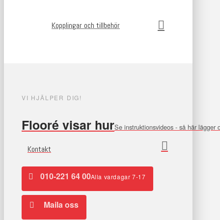
Kopplingar och tillbehör
VI HJÄLPER DIG!
Flooré visar hur
Se instruktionsvideos - så här lägger
Kontakt
010-221 64 00
Alla vardagar 7-17
Maila oss