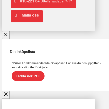
010-221 64 00
Alla vardagar 7-17
Maila oss
Din inköpslista
*Priser är rekommenderade cirkapriser. För exakta prisuppgifter -
kontakta din återförsäljare.
Ladda ner PDF