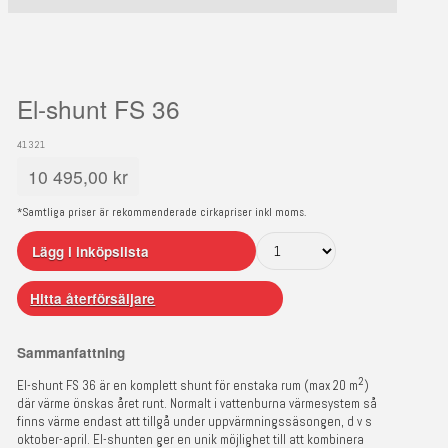
El-shunt FS 36
41321
10 495,00
kr
*Samtliga priser är rekommenderade cirkapriser inkl moms.
Lägg i inköpslista
Hitta återförsäljare
Sammanfattning
2
El-shunt FS 36 är en komplett shunt för enstaka rum (max 20 m
)
där värme önskas året runt. Normalt i vattenburna värmesystem så
finns värme endast att tillgå under uppvärmningssäsongen, d v s
oktober-april. El-shunten ger en unik möjlighet till att kombinera