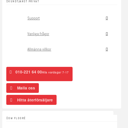
KUNDTJÄNST PRIVAT
Support
Vanliga frågor
Allmänna villkor
010-221 64 00
Alla vardagar 7-17
Maila oss
Hitta återförsäljare
OM FLOORÉ