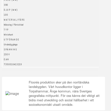
390
DJUP (MM)
100
MATERIAL/FÄRG
Mässing / Förnicklad
TYP
Minishunt
UTFÖRANDE
Utvändig gänga
SPÄNNING
230 V
EAN
7350010413219
Floorés produktion sker på den norrländska
landsbygden. Vårt huvudkontor ligger i
Torpshammar, Ånge kommun, nära Sveriges
geografiska mittpunkt. För oss känns det viktigt att
bidra med utveckling och social hållbarhet i ett
socioekonomiskt utsatt område.