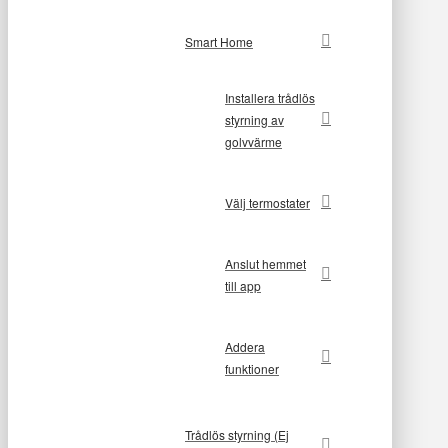
Smart Home
Installera trådlös
styrning av
golvvärme
Välj termostater
Anslut hemmet
till app
Addera
funktioner
Trådlös styrning (Ej