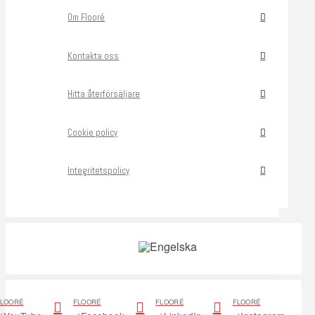
Om Flooré
Kontakta oss
Hitta återförsäljare
Cookie policy
Integritetspolicy
FLOORÉ
FLOORÉ
FLOORÉ
FLOORÉ