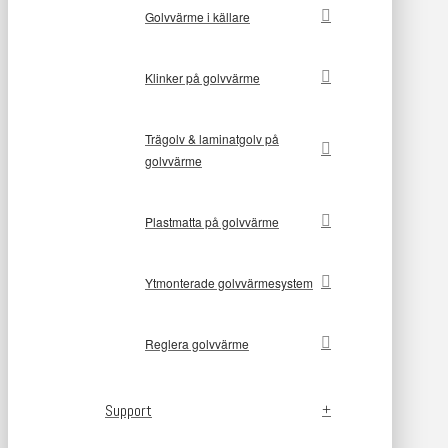
Golvvärme i källare
Klinker på golvvärme
Trägolv & laminatgolv på
golvvärme
Plastmatta på golvvärme
Ytmonterade golvvärmesystem
Reglera golvvärme
Support