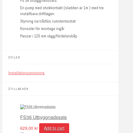
FS 36 Utbyggnadssats.
En pump med stickkontakt (sladden är 1m ) med tre
inställbara driftlägen
Styrning via trådlös rumstermostat
Konsoler för montage ingår
Passar i 120 mm vägg/fördelarskåp
FILER
Installationsanvisning
TILLBEHÖR
FS36 Utbyggnadssats
629,00
kr
Add to cart