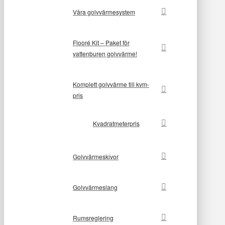
Våra golvvärmesystem
Flooré Kit – Paket för
vattenburen golvvärme!
Komplett golvvärme till kvm-
pris
Kvadratmeterpris
Golvvärmeskivor
Golvvärmeslang
Rumsreglering