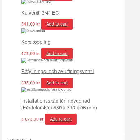
Kulventil 3/4" EC
341,00
kr
Add to cart
Korskoppling
473,00
kr
Add to cart
Påfyllnings- och avluftningsventil
635,00
kr
Add to cart
Installationsskåp för inbyggnad
(Fördelarskåp 550 x 710 x 95 mm)
3 673,00
kr
Add to cart