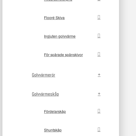
Flooré Skiva
Ingjuten golvvärme
För spårade spånskivor
Golvvärmerör
Golvvärmeskåp
Fördelarskåp
Shuntskåp