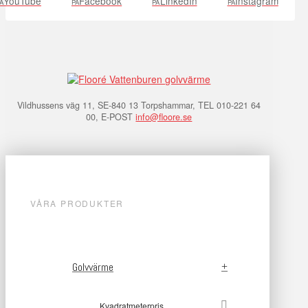
YouTube
Facebook
LinkedIn
Instagram
Å
PÅ
PÅ
PÅ
Vildhussens väg 11, SE-840 13 Torpshammar, TEL 010-221 64
00, E-POST
info@floore.se
VÅRA PRODUKTER
Golvvärme
Kvadratmeterpris