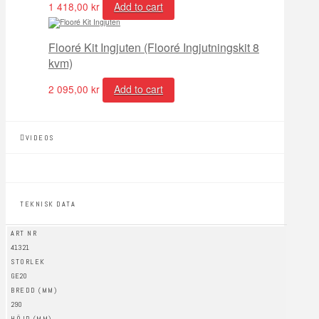
1 418,00
kr
Add to cart
Flooré Kit Ingjuten (Flooré Ingjutningskit 8
kvm)
2 095,00
kr
Add to cart
VIDEOS
TEKNISK DATA
ART NR
41321
STORLEK
GE20
BREDD (MM)
290
HÖJD (MM)