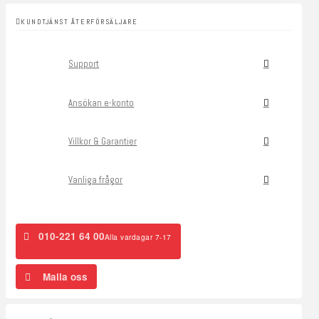
KUNDTJÄNST ÅTERFÖRSÄLJARE
Support
Ansökan e-konto
Villkor & Garantier
Vanliga frågor
010-221 64 00
Alla vardagar 7-17
Maila oss