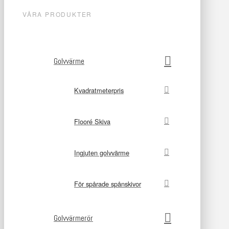
VÅRA PRODUKTER
Golvvärme
Kvadratmeterpris
Flooré Skiva
Ingjuten golvvärme
För spårade spånskivor
Golvvärmerör