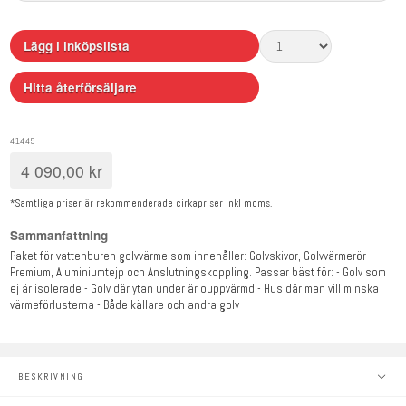
Lägg i inköpslista
Hitta återförsäljare
41445
4 090,00
kr
*Samtliga priser är rekommenderade cirkapriser inkl moms.
Sammanfattning
Paket för vattenburen golvvärme som innehåller: Golvskivor, Golvvärmerör
Premium, Aluminiumtejp och Anslutningskoppling. Passar bäst för: - Golv som
ej är isolerade - Golv där ytan under är ouppvärmd - Hus där man vill minska
värmeförlusterna - Både källare och andra golv
BESKRIVNING