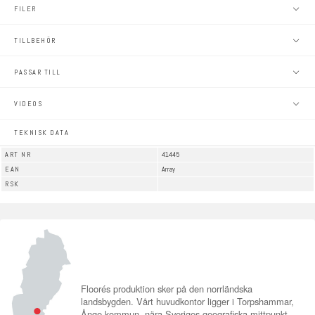
FILER
TILLBEHÖR
PASSAR TILL
VIDEOS
TEKNISK DATA
ART NR
41445
EAN
Array
RSK
Floorés produktion sker på den norrländska
landsbygden. Vårt huvudkontor ligger i Torpshammar,
Ånge kommun, nära Sveriges geografiska mittpunkt.