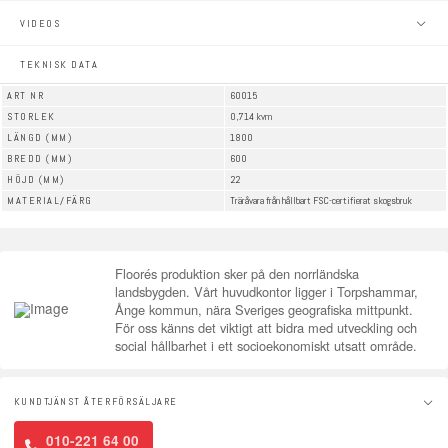
VIDEOS
TEKNISK DATA
ART NR
60015
STORLEK
0,714 kvm
LÄNGD (MM)
1800
BREDD (MM)
600
HÖJD (MM)
22
MATERIAL/FÄRG
Träråvara från hållbart FSC-certifierat skogsbruk
Floorés produktion sker på den norrländska
landsbygden. Vårt huvudkontor ligger i Torpshammar,
Ånge kommun, nära Sveriges geografiska mittpunkt.
För oss känns det viktigt att bidra med utveckling och
social hållbarhet i ett socioekonomiskt utsatt område.
KUNDTJÄNST ÅTERFÖRSÄLJARE
010-221 64 00