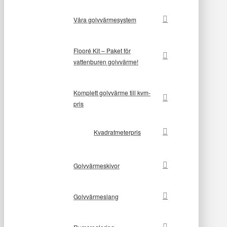
Våra golvvärmesystem
Flooré Kit – Paket för
vattenburen golvvärme!
Komplett golvvärme till kvm-
pris
Kvadratmeterpris
Golvvärmeskivor
Golvvärmeslang