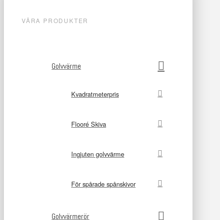
VÅRA PRODUKTER
Golvvärme
Kvadratmeterpris
Flooré Skiva
Ingjuten golvvärme
För spårade spånskivor
Golvvärmerör