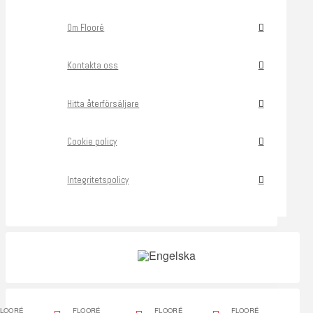
Om Flooré
Kontakta oss
Hitta återförsäljare
Cookie policy
Integritetspolicy
FLOORÉ
FLOORÉ
FLOORÉ
FLOORÉ