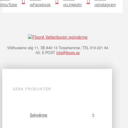
YouTube
Facebook
LinkedIn
Instagram
Å
PÅ
PÅ
PÅ
Vildhussens väg 11, SE-840 13 Torpshammar, TEL 010-221 64
00, E-POST
info@floore.se
VÅRA PRODUKTER
Golvvärme