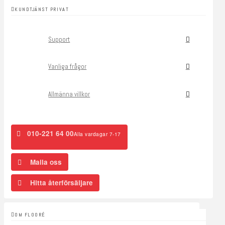
KUNDTJÄNST PRIVAT
Support
Vanliga frågor
Allmänna villkor
010-221 64 00
Alla vardagar 7-17
Maila oss
Hitta återförsäljare
OM FLOORÉ