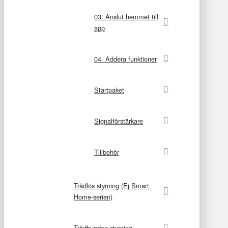
03. Anslut hemmet till
app
04. Addera funktioner
Startpaket
Signalförstärkare
Tillbehör
Trådlös styrning (Ej Smart
Home-serien)
Trådbunden styrning