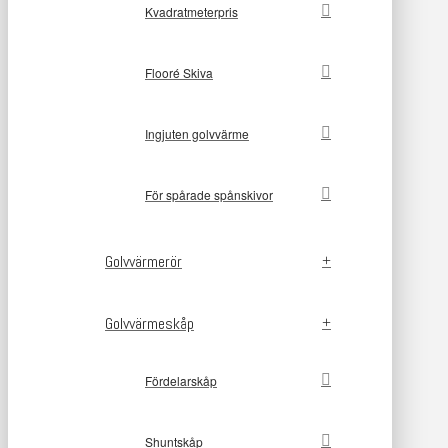
Kvadratmeterpris
Flooré Skiva
Ingjuten golvvärme
För spårade spånskivor
Golvvärmerör
Golvvärmeskåp
Fördelarskåp
Shuntskåp