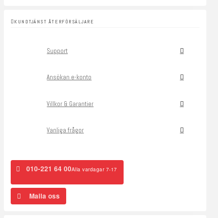
KUNDTJÄNST ÅTERFÖRSÄLJARE
Support
Ansökan e-konto
Villkor & Garantier
Vanliga frågor
010-221 64 00
Alla vardagar 7-17
Maila oss