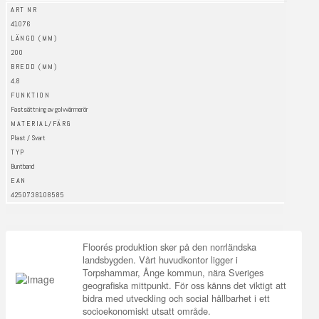
ART NR
41076
LÄNGD (MM)
200
BREDD (MM)
4.8
FUNKTION
Fastsättning av golvvärmerör
MATERIAL/FÄRG
Plast / Svart
TYP
Buntband
EAN
4250738108585
Floorés produktion sker på den norrländska
landsbygden. Vårt huvudkontor ligger i
Torpshammar, Ånge kommun, nära Sveriges
geografiska mittpunkt. För oss känns det viktigt att
bidra med utveckling och social hållbarhet i ett
socioekonomiskt utsatt område.