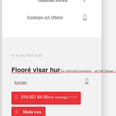
Kopplingar och tillbehör
VI HJÄLPER DIG!
Flooré visar hur
Se instruktionsvideos - så här lägger
Kontakt
010-221 64 00
Alla vardagar 7-17
Maila oss