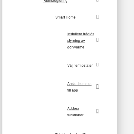
Rumsreglering
Smart Home
Installera trådlös
styrning av
golvvärme
Välj termostater
Anslut hemmet
till app
Addera
funktioner