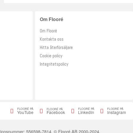
Om Flooré
Om Flooré
Kontakta oss
Hitta återförsäljare
Cookie policy
Integritetspolicy
FLOORÉ PÅ
FLOORÉ PÅ
FLOORÉ PÅ
FLOORÉ PÅ
Facebook
YouTube
LinkedIn
Instagram
ationsnummer: 556598-7814. © Flooré AB 2000-2024.