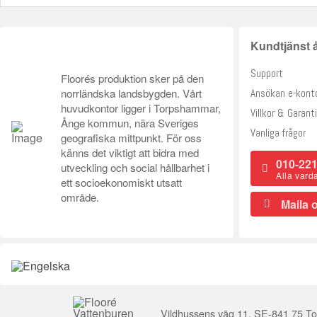
Kundtjänst å
Support
Floorés produktion sker på den
norrländska landsbygden. Vårt
Ansökan e-kont
huvudkontor ligger i Torpshammar,
Villkor & Garanti
Ånge kommun, nära Sveriges
Vanliga frågor
geografiska mittpunkt. För oss
känns det viktigt att bidra med
010-221
utveckling och social hållbarhet i
Alla vard
ett socioekonomiskt utsatt
område.
Maila 
Vildhussens väg 11, SE-841 75 To