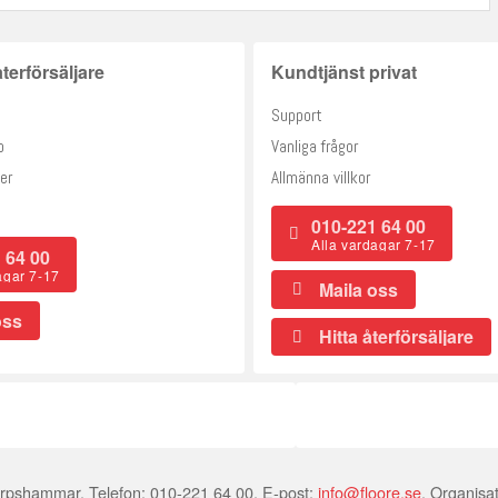
terförsäljare
Kundtjänst privat
Support
o
Vanliga frågor
er
Allmänna villkor
010-221 64 00
Alla vardagar 7-17
 64 00
agar 7-17
Maila oss
oss
Hitta återförsäljare
rpshammar, Telefon: 010-221 64 00, E-post:
info@floore.se
, Organis