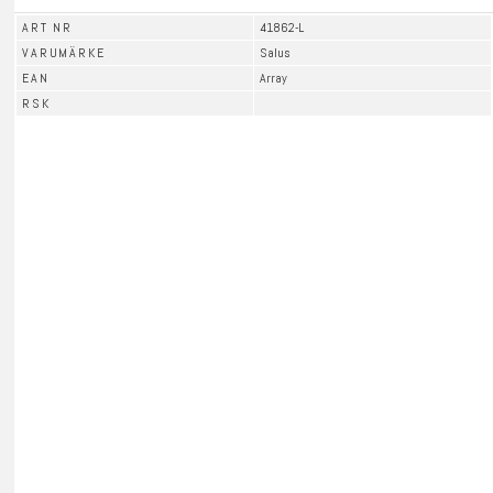
ART NR
41862-L
VARUMÄRKE
Salus
EAN
Array
RSK