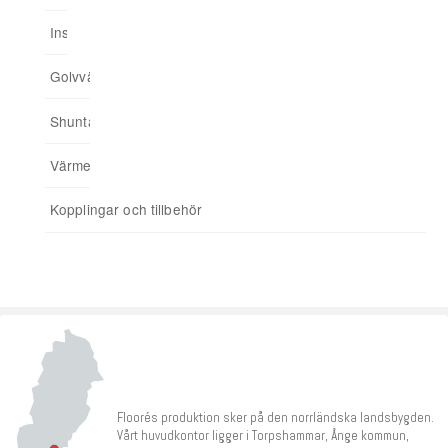
Installationsskåp
Ingjuten golvvärme
Minishuntskåp
Upp till 175 kvm
Trådbunden styrning
03. Anslut hemmet till app
Golvvärmefördelare
För spårade spånskivor
04. Addera funktioner
Shuntar
Startpaket
Värmereglering
Signalförstärkare
Kopplingar och tillbehör
Tillbehör
Floorés produktion sker på den norrländska landsbygden.
Vårt huvudkontor ligger i Torpshammar, Ånge kommun,