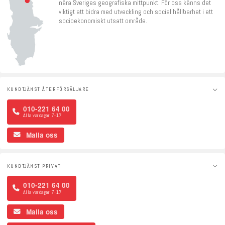
nära Sveriges geografiska mittpunkt. För oss känns det
viktigt att bidra med utveckling och social hållbarhet i ett
socioekonomiskt utsatt område.
KUNDTJÄNST ÅTERFÖRSÄLJARE
010-221 64 00
Alla vardagar 7-17
Maila oss
KUNDTJÄNST PRIVAT
010-221 64 00
Alla vardagar 7-17
Maila oss