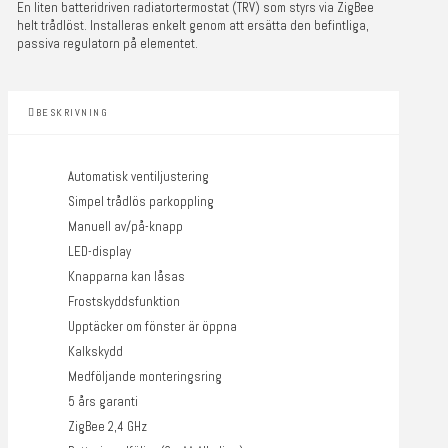
En liten batteridriven radiatortermostat (TRV) som styrs via ZigBee
helt trådlöst. Installeras enkelt genom att ersätta den befintliga,
passiva regulatorn på elementet.
BESKRIVNING
Automatisk ventiljustering
Simpel trådlös parkoppling
Manuell av/på-knapp
LED-display
Knapparna kan låsas
Frostskyddsfunktion
Upptäcker om fönster är öppna
Kalkskydd
Medföljande monteringsring
5 års garanti
ZigBee 2,4 GHz