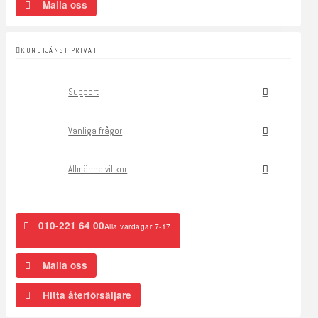
Maila oss
KUNDTJÄNST PRIVAT
Support
Vanliga frågor
Allmänna villkor
010-221 64 00
Alla vardagar 7-17
Maila oss
Hitta återförsäljare