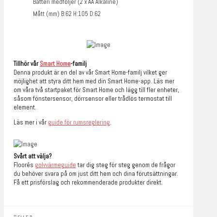
Batteri medföljer (2 x AA Alkaline)
Mått (mm) B:62 H:105 D:62
Tillhör vår
Smart Home
-familj
Denna produkt är en del av vår Smart Home-familj vilket ger
möjlighet att styra ditt hem med din Smart Home-app. Läs mer
om våra två startpaket för Smart Home och lägg till fler enheter,
såsom fönstersensor, dörrsensor eller trådlös termostat till
element.
Läs mer i vår
guide för rumsreglering
.
Svårt att välja?
Floorés
golvvärmeguide
tar dig steg för steg genom de frågor
du behöver svara på om just ditt hem och dina förutsättningar.
Få ett prisförslag och rekommenderade produkter direkt.