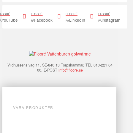
FLOORÉ
FLOORÉ
FLOORÉ
FLOORÉ
YouTube
Facebook
LinkedIn
Instagram
Å
PÅ
PÅ
PÅ
Vildhussens väg 11, SE-840 13 Torpshammar, TEL 010-221 64
00, E-POST
info@floore.se
VÅRA PRODUKTER