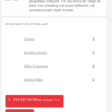
geografiska mittpunkt. För oss känns det viktigt att
bidra med utveckling och social hållbarhet i ett
socioekonomiskt utsatt område.
KUNDTJÄNST ÅTERFÖRSÄLJARE
Support
Ansökan e-konto
Villkor & Garantier
Vanliga frågor
010-221 64 00
Alla vardagar 7-17