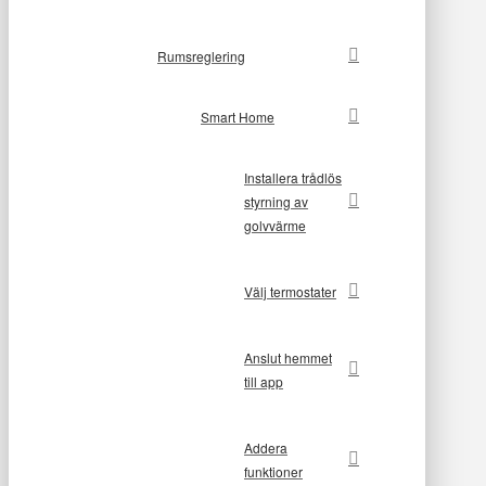
Rumsreglering
Smart Home
Installera trådlös
styrning av
golvvärme
Välj termostater
Anslut hemmet
till app
Addera
funktioner