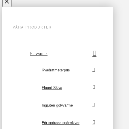
VÅRA PRODUKTER
Golvvärme
Kvadratmeterpris
Flooré Skiva
Ingjuten golvvärme
För spårade spånskivor