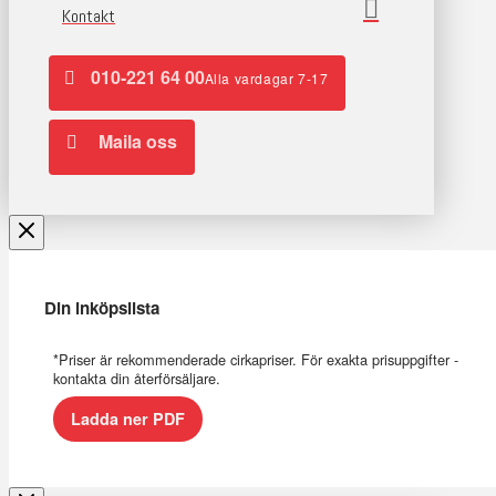
Kontakt
010-221 64 00
Alla vardagar 7-17
Maila oss
Din inköpslista
*Priser är rekommenderade cirkapriser. För exakta prisuppgifter -
kontakta din återförsäljare.
Ladda ner PDF