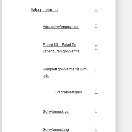
Välja golvvärme
Våra golvvärmesystem
Flooré Kit – Paket för
vattenburen golvvärme!
Komplett golvvärme till kvm-
pris
Kvadratmeterpris
Golvvärmeskivor
Golvvärmeslang