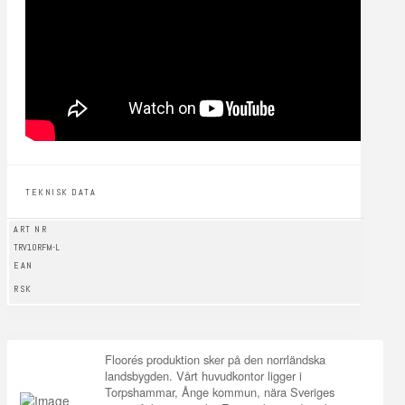
TEKNISK DATA
ART NR
TRV10RFM-L
EAN
RSK
Floorés produktion sker på den norrländska
landsbygden. Vårt huvudkontor ligger i
Torpshammar, Ånge kommun, nära Sveriges