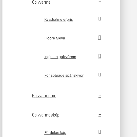
Golvvärme
Kvadratmeterpris
Flooré Skiva
Ingjuten golvvärme
För spårade spånskivor
Golvvärmerör
Golvvärmeskåp
Fördelarskåp