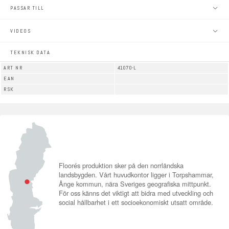
PASSAR TILL
VIDEOS
TEKNISK DATA
ART NR
41070-L
EAN
RSK
Floorés produktion sker på den norrländska
landsbygden. Vårt huvudkontor ligger i Torpshammar,
Ånge kommun, nära Sveriges geografiska mittpunkt.
För oss känns det viktigt att bidra med utveckling och
social hållbarhet i ett socioekonomiskt utsatt område.