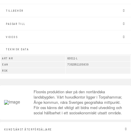
TILLBEHÖR
PASSAR TILL
VIDEOS
TEKNISK DATA
ART NR
60011-L
EAN
7392951105839
RSK
Floorés produktion sker på den norrländska
landsbygden. Vårt huvudkontor ligger i Torpshammar,
Ånge kommun, nära Sveriges geografiska mittpunkt.
För oss känns det viktigt att bidra med utveckling och
social hållbarhet i ett socioekonomiskt utsatt område.
KUNDTJÄNST ÅTERFÖRSÄLJARE