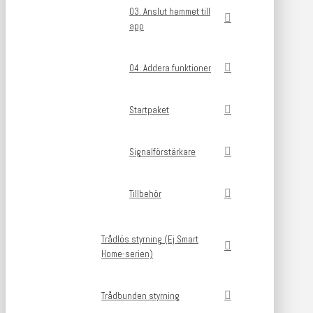
03. Anslut hemmet till
app
04. Addera funktioner
Startpaket
Signalförstärkare
Tillbehör
Trådlös styrning (Ej Smart
Home-serien)
Trådbunden styrning