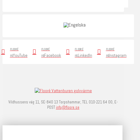
FLOORÉ
FLOORÉ
FLOORÉ
FLOORÉ
YouTube
Facebook
LinkedIn
Instagram
PÅ
PÅ
PÅ
PÅ
Vildhussens väg 11, SE-840 13 Torpshammar, TEL 010-221 64 00, E-
POST
info@floore.se