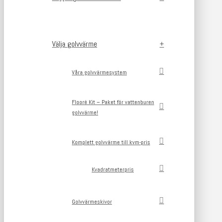
Välja golvvärme
Våra golvvärmesystem
Flooré Kit – Paket för vattenburen
golvvärme!
Komplett golvvärme till kvm-pris
Kvadratmeterpris
Golvvärmeskivor