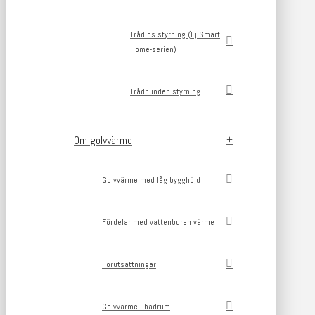
Trådlös styrning (Ej Smart
Home-serien)
Trådbunden styrning
Om golvvärme
Golvvärme med låg bygghöjd
Fördelar med vattenburen värme
Förutsättningar
Golvvärme i badrum