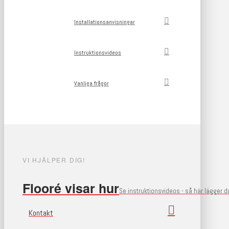
Installationsanvisningar
Instruktionsvideos
Vanliga frågor
VI HJÄLPER DIG!
Flooré visar hur
Se instruktionsvideos - så här lägger 
Kontakt