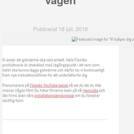
Publicerat 18 juli, 2019
Vi anser att golvvärme ska vara enkelt. Hela Floorés
produktserie är utvecklad med utgångspunkt i att vem som
helst ska kunna lägga golvvärme och därför tar vi kontinuerligt
fram nya instruktionsfilmer för att underlätta för dig.
Prenumerera på
Floorés YouTube-kanal
så vet du att du inte
missar någon film! Du hittar filmerna även på vår
hemsida
och
där finns även våra
installationsanvisningar
om du föredrar
skriftlig form.