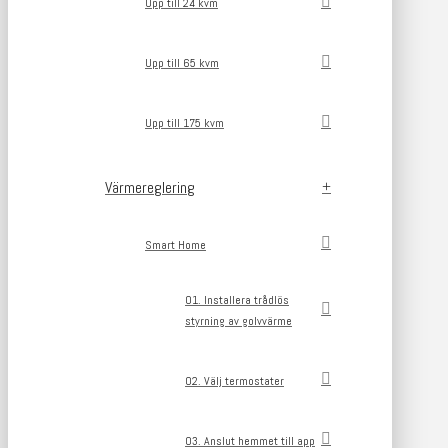
Upp till 24 kvm
Upp till 65 kvm
Upp till 175 kvm
Värmereglering
Smart Home
01. Installera trådlös
styrning av golvvärme
02. Välj termostater
03. Anslut hemmet till app