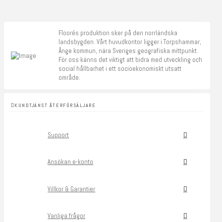
Floorés produktion sker på den norrländska
landsbygden. Vårt huvudkontor ligger i Torpshammar,
Ånge kommun, nära Sveriges geografiska mittpunkt.
För oss känns det viktigt att bidra med utveckling och
social hållbarhet i ett socioekonomiskt utsatt
område.
KUNDTJÄNST ÅTERFÖRSÄLJARE
Support
Ansökan e-konto
Villkor & Garantier
Vanliga frågor