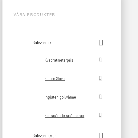
VÅRA PRODUKTER
Golvvärme
Kvadratmeterpris
Flooré Skiva
Ingjuten golvvärme
För spårade spånskivor
Golvvärmerör