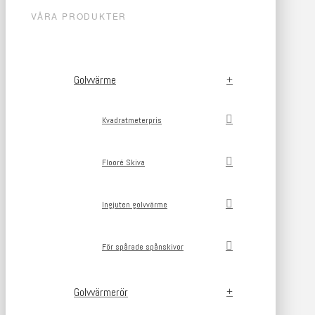
VÅRA PRODUKTER
Golvvärme
Kvadratmeterpris
Flooré Skiva
Ingjuten golvvärme
För spårade spånskivor
Golvvärmerör