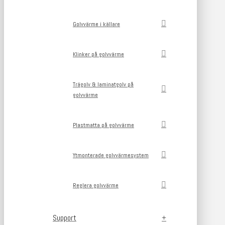
Golvvärme i källare
Klinker på golvvärme
Trägolv & laminatgolv på
golvvärme
Plastmatta på golvvärme
Ytmonterade golvvärmesystem
Reglera golvvärme
Support