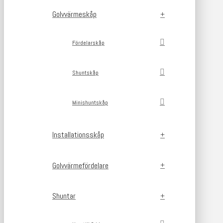
Golvvärmeskåp
Fördelarskåp
Shuntskåp
Minishuntskåp
Installationsskåp
Golvvärmefördelare
Shuntar