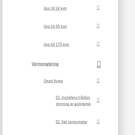
Upp till 24 kvm
Upp till 65 kvm
Upp till 175 kvm
Värmereglering
Smart Home
01. Installera trådlös
styrning av golvvärme
02. Välj termostater