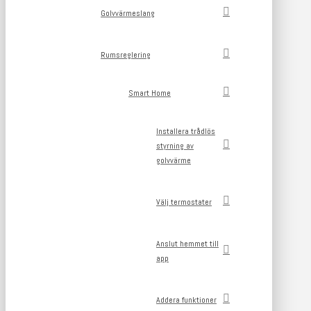
Golvvärmeslang
Rumsreglering
Smart Home
Installera trådlös
styrning av
golvvärme
Välj termostater
Anslut hemmet till
app
Addera funktioner