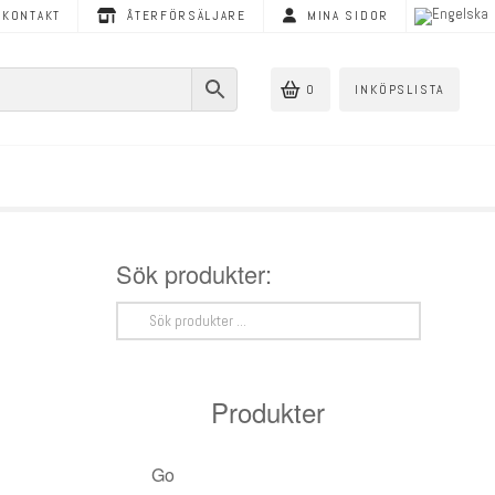
KONTAKT
ÅTERFÖRSÄLJARE
MINA SIDOR
0
INKÖPSLISTA
Sök produkter:
Sök
efter:
Produkter
Golvvärme
< Tillbaka
< Tillbaka
< Tillbaka
< Tillbaka
< Tillbaka