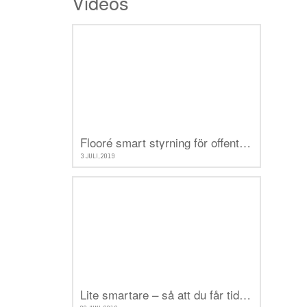
Videos
Flooré smart styrning för offentliga byggnader
3 JULI, 2019
Lite smartare – så att du får tid över till det som verkligen betyder något