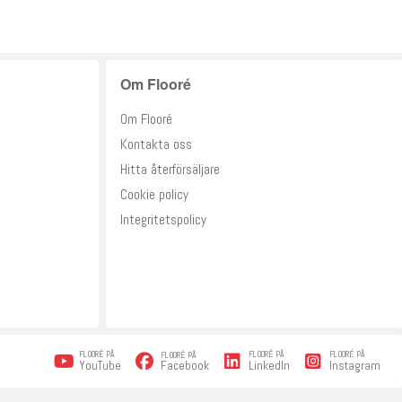
Om Flooré
Om Flooré
Kontakta oss
Hitta återförsäljare
Cookie policy
Integritetspolicy
FLOORÉ PÅ
FLOORÉ PÅ
FLOORÉ PÅ
FLOORÉ PÅ
Facebook
YouTube
LinkedIn
Instagram