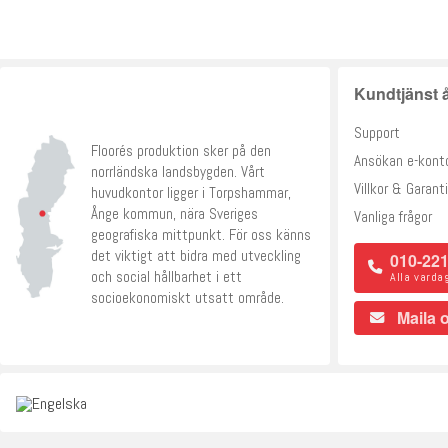
Kundtjänst å
Support
Floorés produktion sker på den
Ansökan e-kont
norrländska landsbygden. Vårt
Villkor & Garanti
huvudkontor ligger i Torpshammar,
Ånge kommun, nära Sveriges
Vanliga frågor
geografiska mittpunkt. För oss känns
det viktigt att bidra med utveckling
010-221
och social hållbarhet i ett
Alla varda
socioekonomiskt utsatt område.
Maila 