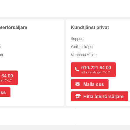
terförsäljare
Kundtjänst privat
Support
o
Vanliga frågor
er
Allmänna villkor
010-221 64 00
Alla vardagar 7-17
 64 00
gar 7-17
Maila oss
oss
Hitta återförsäljare