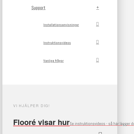
Support
Installationsanvisningar
Instruktionsvideos
Vanliga frågor
VI HJÄLPER DIG!
Flooré visar hur
Se instruktionsvideos - så här lägger 