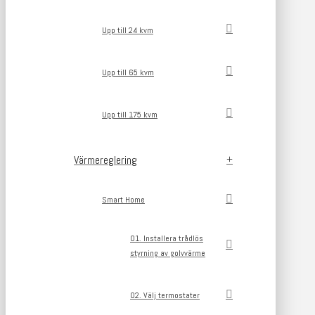
Upp till 24 kvm
Upp till 65 kvm
Upp till 175 kvm
Värmereglering
Smart Home
01. Installera trådlös
styrning av golvvärme
02. Välj termostater