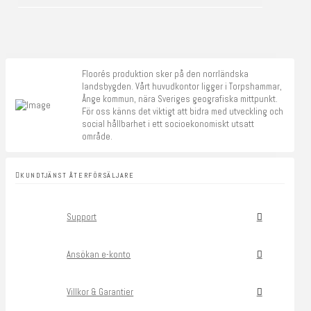
Floorés produktion sker på den norrländska
landsbygden. Vårt huvudkontor ligger i Torpshammar,
Ånge kommun, nära Sveriges geografiska mittpunkt.
För oss känns det viktigt att bidra med utveckling och
social hållbarhet i ett socioekonomiskt utsatt
område.
KUNDTJÄNST ÅTERFÖRSÄLJARE
Support
Ansökan e-konto
Villkor & Garantier