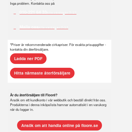
Inga problem. Kontakta oss på
010-221 64 33
Alla vardagar 7-17
Maila oss
Alla vardagar 7-17
*Priser är rekommenderade cirkapriser. För exakta prisuppgifter -
kontakta din återförsäljare.
Ladda ner PDF
Hitta närmaste återförsäljare
Är du återförsäljare till Flooré?
Ansök om ett kundkonto i vår webbutik och beställ direkt från oss.
Produkterna i denna inköpslista hamnar automatiskt i en varukorg
när du loggar in.
Ansök om att handla online på floore.se