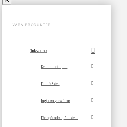
VÅRA PRODUKTER
Golvvärme
Kvadratmeterpris
Flooré Skiva
Ingjuten golvvärme
För spårade spånskivor