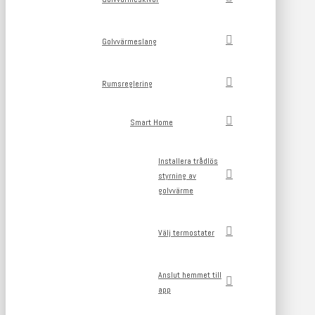
Golvvärmeslang
Rumsreglering
Smart Home
Installera trådlös
styrning av
golvvärme
Välj termostater
Anslut hemmet till
app