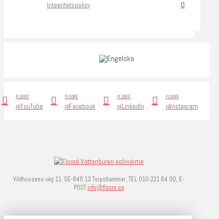
Integritetspolicy
FLOORÉ
FLOORÉ
FLOORÉ
FLOORÉ
YouTube
Facebook
LinkedIn
Instagram
PÅ
PÅ
PÅ
PÅ
Vildhussens väg 11, SE-840 13 Torpshammar, TEL 010-221 64 00, E-
POST
info@floore.se