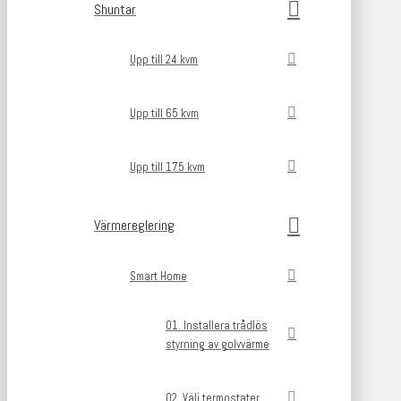
Shuntar
Upp till 24 kvm
Upp till 65 kvm
Upp till 175 kvm
Värmereglering
Smart Home
01. Installera trådlös
styrning av golvvärme
02. Välj termostater