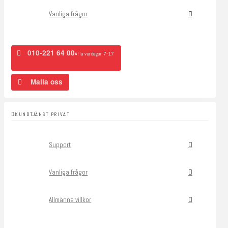
Vanliga frågor
010-221 64 00
Alla vardagar 7-17
Maila oss
KUNDTJÄNST PRIVAT
Support
Vanliga frågor
Allmänna villkor