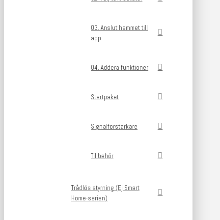
03. Anslut hemmet till
app
04. Addera funktioner
Startpaket
Signalförstärkare
Tillbehör
Trådlös styrning (Ej Smart
Home-serien)