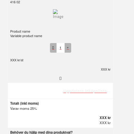
416 02
Product name
Variable product name
1
XXX kr/st
XXX kr
Uppdatera inköpslista
Totalt (inkl moms)
Varav moms 25%
XXX kr
XXX kr
Behöver du hjälp med dina produktval?