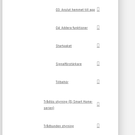
03. Anslut hemmet till app
04. Addera funktioner
Startpaket
Signalförstärkare
Tillbehör
Trådlös styrning (Ej Smart Home-
serien)
Trådbunden styrning