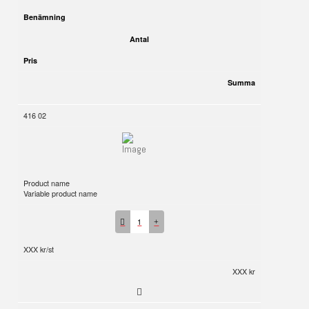
Benämning
Antal
Pris
Summa
416 02
Product name
Variable product name
1
XXX kr/st
XXX kr