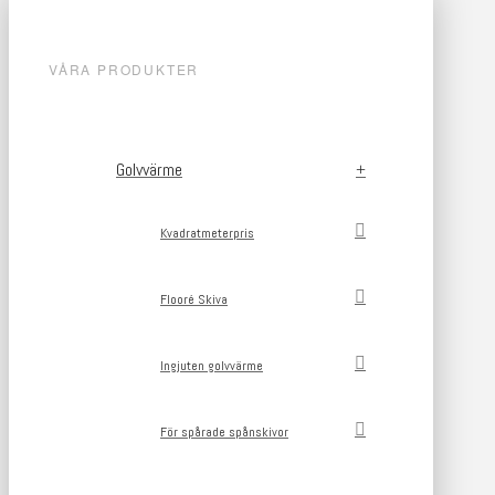
VÅRA PRODUKTER
Golvvärme
Kvadratmeterpris
Flooré Skiva
Ingjuten golvvärme
För spårade spånskivor