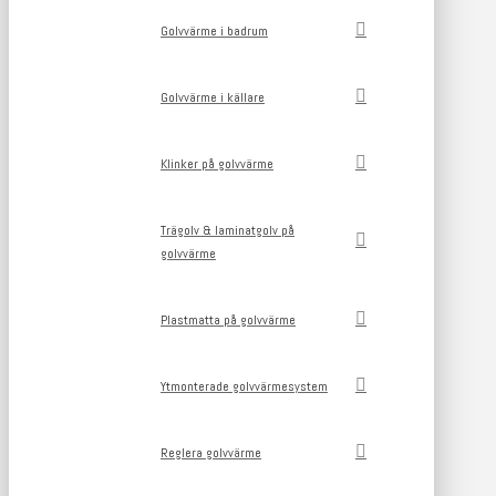
Golvvärme i badrum
Golvvärme i källare
Klinker på golvvärme
Trägolv & laminatgolv på
golvvärme
Plastmatta på golvvärme
Ytmonterade golvvärmesystem
Reglera golvvärme