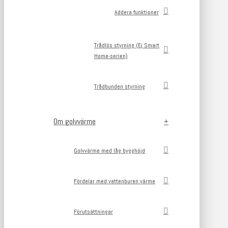
Addera funktioner
Trådlös styrning (Ej Smart
Home-serien)
Trådbunden styrning
Om golvvärme
Golvvärme med låg bygghöjd
Fördelar med vattenburen värme
Förutsättningar