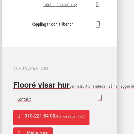
Trådbunden styrning
Kopplingar och tillbehör
VI HJÄLPER DIG!
Flooré visar hur
Se instruktionsvideos - så här lägger 
Kontakt
010-221 64 00
Alla vardagar 7-17
Maila oss