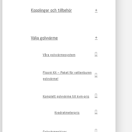
Kopplingar och tillbehör
Välja golvvärme
Våra golvvärmesystem
Flooré Kit – Paket för vattenburen
golvvärme!
Komplett golvvärme till kvm-pris
Kvadratmeterpris
Golvvärmeskivor