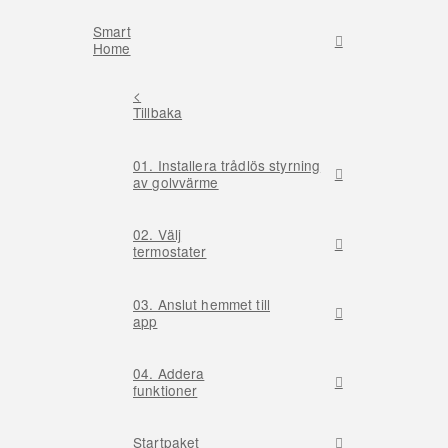
Smart
Home
<
Tillbaka
01. Installera trådlös styrning
av golvvärme
02. Välj
termostater
03. Anslut hemmet till
app
04. Addera
funktioner
Startpaket