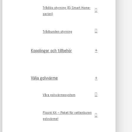
Trådlös styrning (Ej Smart Home-
serien)
Trådbunden styrning
Kopplingar och tillbehör
Välja golvvärme
Våra golvvärmesystem
Flooré Kit – Paket för vattenburen
golvvärme!