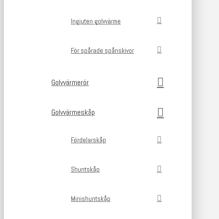
Ingjuten golvvärme
För spårade spånskivor
Golvvärmerör
Golvvärmeskåp
Fördelarskåp
Shuntskåp
Minishuntskåp