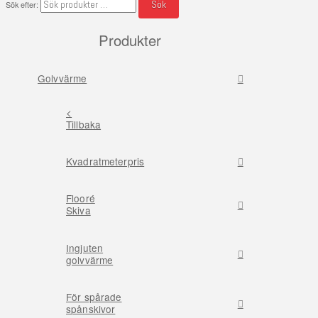
Sök
Sök efter:
Produkter
Golvvärme
<
Tillbaka
Kvadratmeterpris
Flooré
Skiva
Ingjuten
golvvärme
För spårade
spånskivor