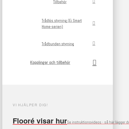
Tillbehör
Trådlös styrning (Ej Smart
Home-serien)
Trådbunden styrning
Kopplingar och tillbehör
VI HJÄLPER DIG!
Flooré visar hur
Se instruktionsvideos - så här lägger 