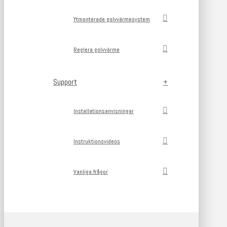
Ytmonterade golvvärmesystem
Reglera golvvärme
Support
Installationsanvisningar
Instruktionsvideos
Vanliga frågor