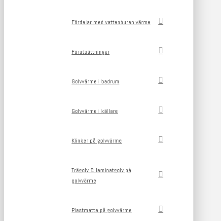
Fördelar med vattenburen värme
Förutsättningar
Golvvärme i badrum
Golvvärme i källare
Klinker på golvvärme
Trägolv & laminatgolv på
golvvärme
Plastmatta på golvvärme