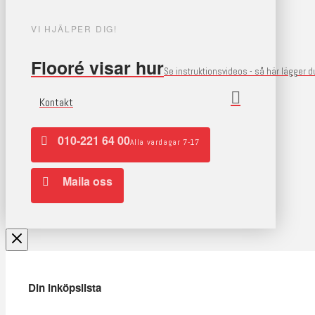
VI HJÄLPER DIG!
Flooré visar hur
Se instruktionsvideos - så här lägger 
Kontakt
010-221 64 00
Alla vardagar 7-17
Maila oss
Din inköpslista