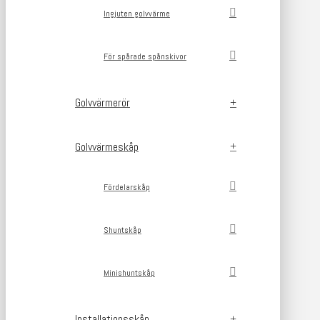
Ingjuten golvvärme
För spårade spånskivor
Golvvärmerör
Golvvärmeskåp
Fördelarskåp
Shuntskåp
Minishuntskåp
Installationsskåp