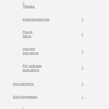
<
Tillbaka
Kvadratmeterpris
Flooré
Skiva
Ingjuten
golvvärme
För spårade
spånskivor
Golvvärmerör
Golvvärmeskåp
<