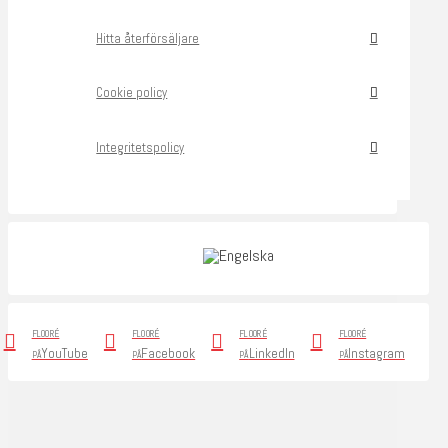
Hitta återförsäljare
Cookie policy
Integritetspolicy
FLOORÉ
FLOORÉ
FLOORÉ
FLOORÉ
YouTube
Facebook
LinkedIn
Instagram
PÅ
PÅ
PÅ
PÅ