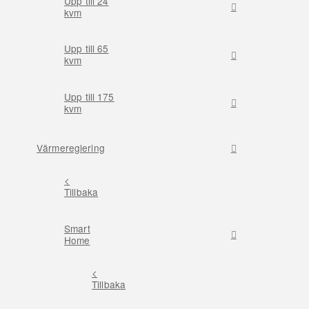
Upp till 24
kvm
Upp till 65
kvm
Upp till 175
kvm
Värmereglering
<
Tillbaka
Smart
Home
<
Tillbaka