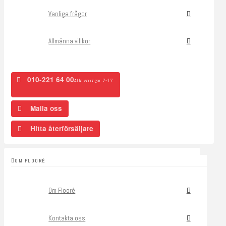
Vanliga frågor
Allmänna villkor
010-221 64 00
Alla vardagar 7-17
Maila oss
Hitta återförsäljare
OM FLOORÉ
Om Flooré
Kontakta oss