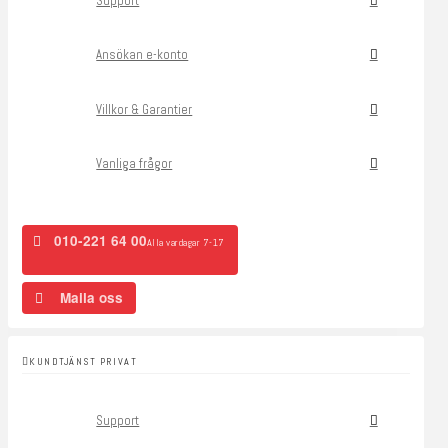
Support
Ansökan e-konto
Villkor & Garantier
Vanliga frågor
010-221 64 00
Alla vardagar 7-17
Maila oss
KUNDTJÄNST PRIVAT
Support