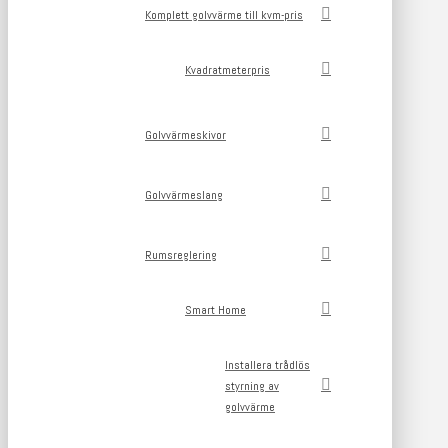
Komplett golvvärme till kvm-pris
Kvadratmeterpris
Golvvärmeskivor
Golvvärmeslang
Rumsreglering
Smart Home
Installera trådlös
styrning av
golvvärme