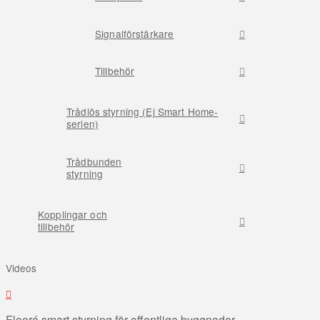
Signalförstärkare
Tillbehör
Trådlös styrning (Ej Smart Home-
serien)
Trådbunden
styrning
Kopplingar och
tillbehör
Videos
Flooré smart styrning för offentliga byggnader