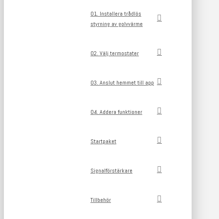
01. Installera trådlös
styrning av golvvärme
02. Välj termostater
03. Anslut hemmet till app
04. Addera funktioner
Startpaket
Signalförstärkare
Tillbehör