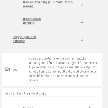
Trådlös styrning (Ej Smart Home-
serien)
Trådbunden
styrning
Kopplingar och
tillbehör
Floorés produktion sker på den norrländska
landsbygden. Vårt huvudkontor ligger i Torpshammar,
Ånge kommun, nära Sveriges geografiska mittpunkt.
För oss känns det viktigt att bidra med utveckling och
social hållbarhet i ett socioekonomiskt utsatt
område.
KUNDTJÄNST ÅTERFÖRSÄLJARE