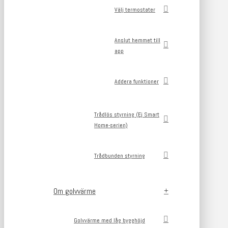
Välj termostater
Anslut hemmet till
app
Addera funktioner
Trådlös styrning (Ej Smart
Home-serien)
Trådbunden styrning
Om golvvärme
Golvvärme med låg bygghöjd