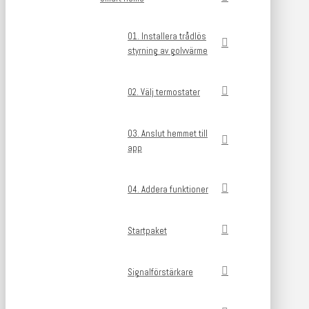
01. Installera trådlös
styrning av golvvärme
02. Välj termostater
03. Anslut hemmet till
app
04. Addera funktioner
Startpaket
Signalförstärkare