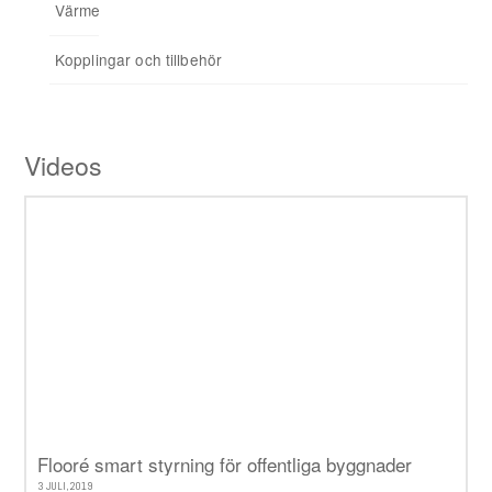
Värmereglering
Signalförstärkare
Kopplingar och tillbehör
Tillbehör
Videos
Flooré smart styrning för offentliga byggnader
3 JULI, 2019