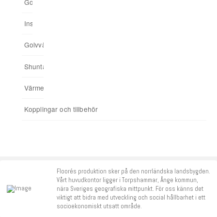
Golvvärmeskåp
Flooré Skiva
Shuntskåp
Upp till 65 kvm
Trådlös styrning (Ej Smart Home-serien)
02. Välj termostater
Installationsskåp
Ingjuten golvvärme
Minishuntskåp
Upp till 175 kvm
Trådbunden styrning
03. Anslut hemmet till app
Golvvärmefördelare
För spårade spånskivor
04. Addera funktioner
Shuntar
Startpaket
Värmereglering
Signalförstärkare
Kopplingar och tillbehör
Tillbehör
Floorés produktion sker på den norrländska landsbygden.
Vårt huvudkontor ligger i Torpshammar, Ånge kommun,
nära Sveriges geografiska mittpunkt. För oss känns det
viktigt att bidra med utveckling och social hållbarhet i ett
socioekonomiskt utsatt område.