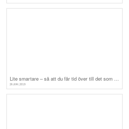
Lite smartare – så att du får tid över till det som verkligen betyder något
26 JUNI, 2019