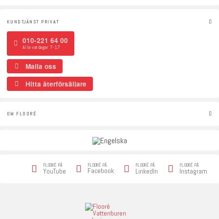
KUNDTJÄNST PRIVAT
010-221 64 00
Alla vardagar 7-17
Maila oss
Hitta återförsäljare
OM FLOORÉ
FLOORÉ PÅ
FLOORÉ PÅ
FLOORÉ PÅ
FLOORÉ PÅ
Facebook
YouTube
LinkedIn
Instagram