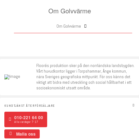
Om Golvvärme
Om Golvvärme
Floorés produktion sker på den norrländska landsbygden.
Vårt huvudkontor ligger i Torpshammar, Ånge kommun,
nära Sveriges geografiska mittpunkt. För oss känns det
viktigt att bidra med utveckling och social hållbarhet i ett
socioekonomiskt utsatt område.
KUNDTJÄNST ÅTERFÖRSÄLJARE
010-221 64 00
Alla vardagar 7-17
Maila oss