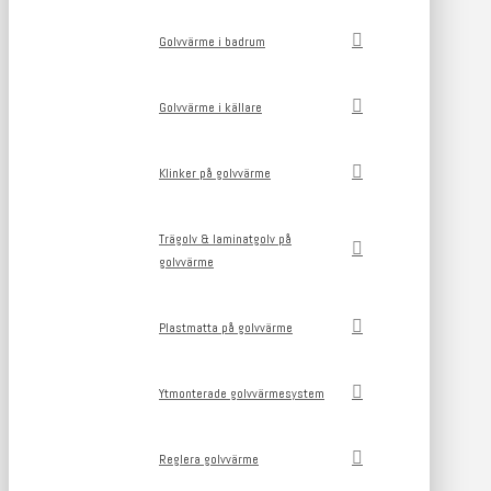
Golvvärme i badrum
Golvvärme i källare
Klinker på golvvärme
Trägolv & laminatgolv på
golvvärme
Plastmatta på golvvärme
Ytmonterade golvvärmesystem
Reglera golvvärme