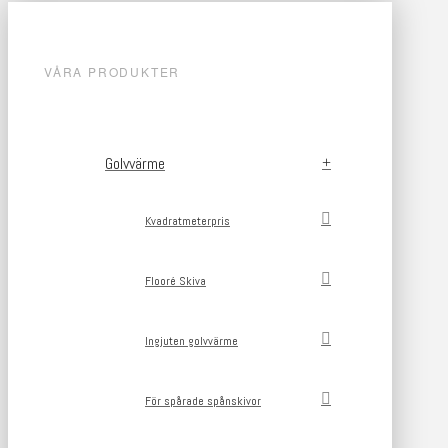
VÅRA PRODUKTER
Golvvärme
Kvadratmeterpris
Flooré Skiva
Ingjuten golvvärme
För spårade spånskivor