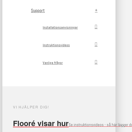
Support
Installationsanvisningar
Instruktionsvideos
Vanliga frågor
VI HJÄLPER DIG!
Flooré visar hur
Se instruktionsvideos - så här lägger 