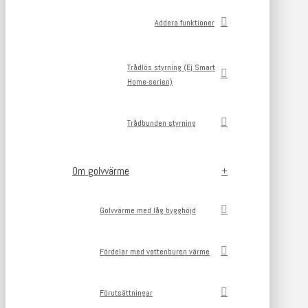
Addera funktioner
Trådlös styrning (Ej Smart
Home-serien)
Trådbunden styrning
Om golvvärme
Golvvärme med låg bygghöjd
Fördelar med vattenburen värme
Förutsättningar