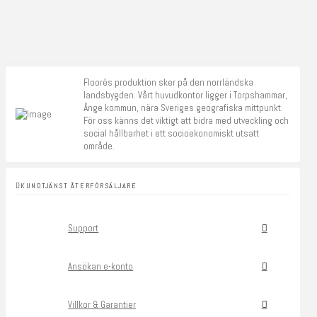
Floorés produktion sker på den norrländska
landsbygden. Vårt huvudkontor ligger i Torpshammar,
Ånge kommun, nära Sveriges geografiska mittpunkt.
För oss känns det viktigt att bidra med utveckling och
social hållbarhet i ett socioekonomiskt utsatt
område.
KUNDTJÄNST ÅTERFÖRSÄLJARE
Support
Ansökan e-konto
Villkor & Garantier