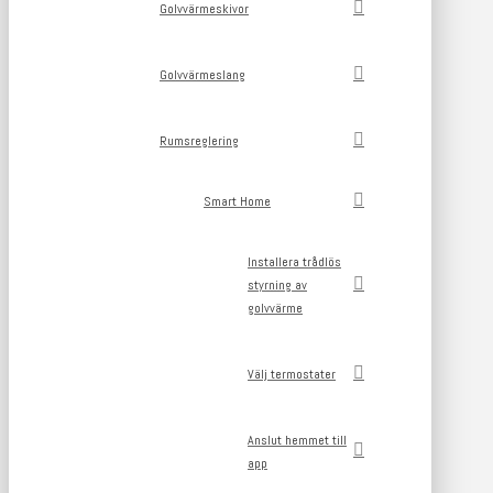
Golvvärmeskivor
Golvvärmeslang
Rumsreglering
Smart Home
Installera trådlös
styrning av
golvvärme
Välj termostater
Anslut hemmet till
app