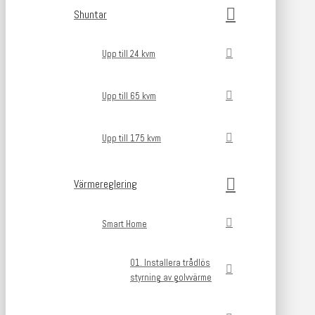
Shuntar
Upp till 24 kvm
Upp till 65 kvm
Upp till 175 kvm
Värmereglering
Smart Home
01. Installera trådlös
styrning av golvvärme