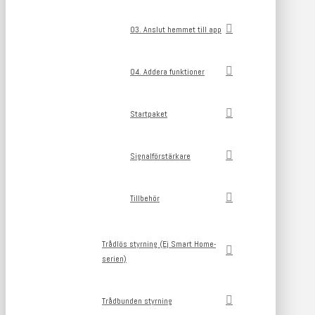
03. Anslut hemmet till app
04. Addera funktioner
Startpaket
Signalförstärkare
Tillbehör
Trådlös styrning (Ej Smart Home-
serien)
Trådbunden styrning