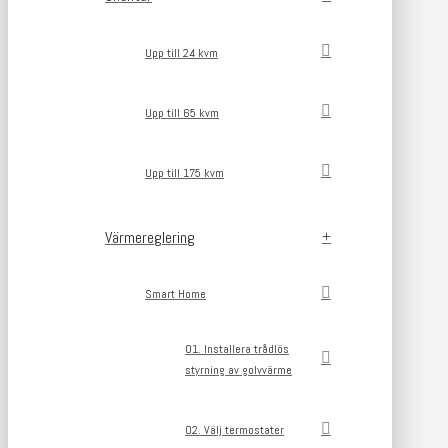
Upp till 24 kvm
Upp till 65 kvm
Upp till 175 kvm
Värmereglering
Smart Home
01. Installera trådlös
styrning av golvvärme
02. Välj termostater