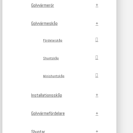
Golvvärmerör
Golvvärmeskåp
Fördelarskåp
Shuntskåp
Minishuntskåp
Installationsskåp
Golvvärmefördelare
Shuntar