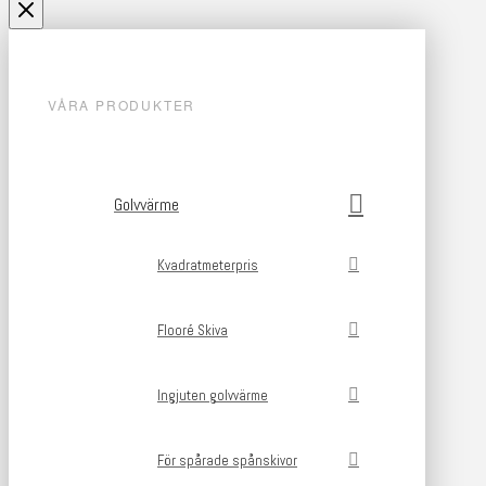
VÅRA PRODUKTER
Golvvärme
Kvadratmeterpris
Flooré Skiva
Ingjuten golvvärme
För spårade spånskivor