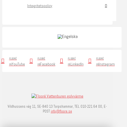
Integritetspolicy
FLOORÉ
FLOORÉ
FLOORÉ
FLOORÉ
YouTube
Facebook
LinkedIn
Instagram
PÅ
PÅ
PÅ
PÅ
Vildhussens väg 11, SE-840 13 Torpshammar, TEL 010-221 64 00, E-
POST
info@floore.se