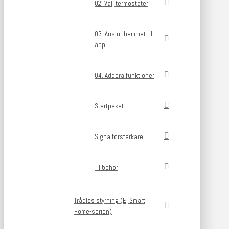
02. Välj termostater
03. Anslut hemmet till
app
04. Addera funktioner
Startpaket
Signalförstärkare
Tillbehör
Trådlös styrning (Ej Smart
Home-serien)