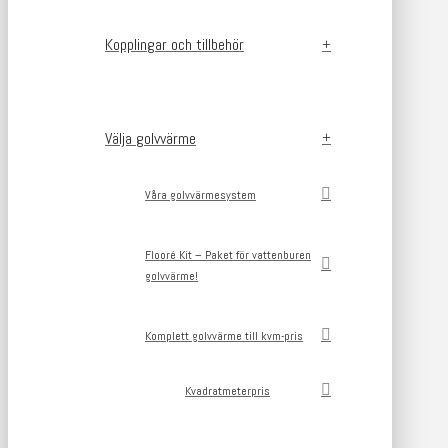
Kopplingar och tillbehör
Välja golvvärme
Våra golvvärmesystem
Flooré Kit – Paket för vattenburen
golvvärme!
Komplett golvvärme till kvm-pris
Kvadratmeterpris