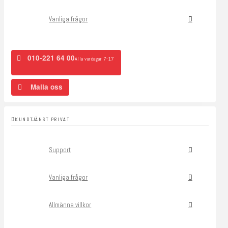
Vanliga frågor
010-221 64 00
Alla vardagar 7-17
Maila oss
KUNDTJÄNST PRIVAT
Support
Vanliga frågor
Allmänna villkor