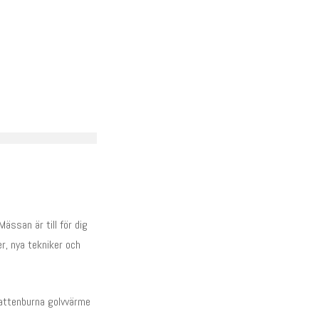
ässan är till för dig
r, nya tekniker och
 vattenburna golvvärme