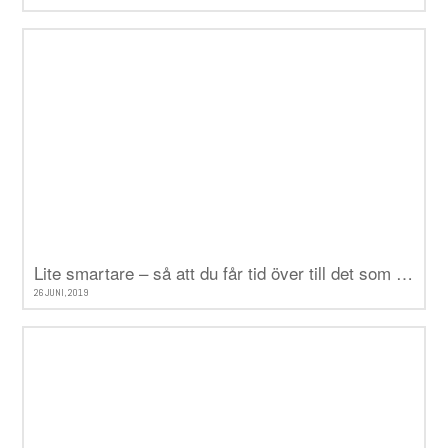
Lite smartare – så att du får tid över till det som verkligen betyder något
26 JUNI, 2019