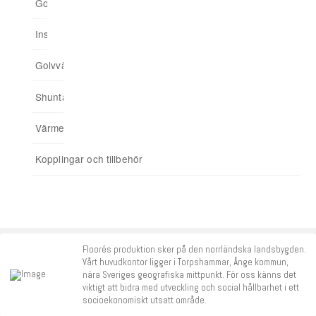
Golvvärmeskåp
Flooré Skiva
Shuntskåp
Upp till 65 kvm
Trådlös styrning (Ej Smart Home-serien)
02. Välj termostater
Installationsskåp
Ingjuten golvvärme
Minishuntskåp
Upp till 175 kvm
Trådbunden styrning
03. Anslut hemmet till app
Golvvärmefördelare
För spårade spånskivor
04. Addera funktioner
Shuntar
Startpaket
Värmereglering
Signalförstärkare
Kopplingar och tillbehör
Tillbehör
Floorés produktion sker på den norrländska landsbygden.
Vårt huvudkontor ligger i Torpshammar, Ånge kommun,
nära Sveriges geografiska mittpunkt. För oss känns det
viktigt att bidra med utveckling och social hållbarhet i ett
socioekonomiskt utsatt område.