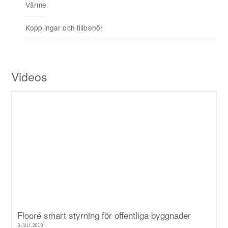
Värmereglering
Signalförstärkare
Kopplingar och tillbehör
Tillbehör
Videos
Flooré smart styrning för offentliga byggnader
3 JULI, 2019