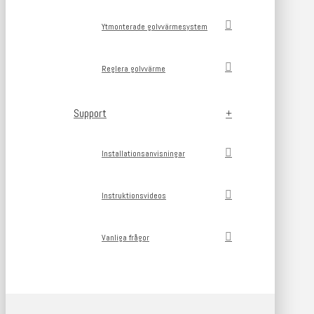
Ytmonterade golvvärmesystem
Reglera golvvärme
Support
Installationsanvisningar
Instruktionsvideos
Vanliga frågor