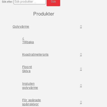
Sök
Sök efter:
Produkter
Golvvärme
<
Tillbaka
Kvadratmeterpris
Flooré
Skiva
Ingjuten
golvvärme
För spårade
spånskivor