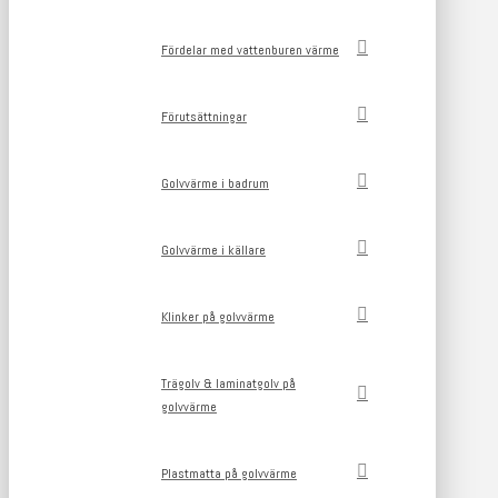
Fördelar med vattenburen värme
Förutsättningar
Golvvärme i badrum
Golvvärme i källare
Klinker på golvvärme
Trägolv & laminatgolv på
golvvärme
Plastmatta på golvvärme