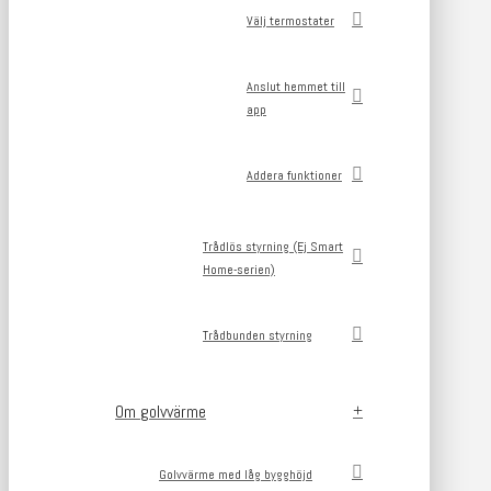
Välj termostater
Anslut hemmet till
app
Addera funktioner
Trådlös styrning (Ej Smart
Home-serien)
Trådbunden styrning
Om golvvärme
Golvvärme med låg bygghöjd