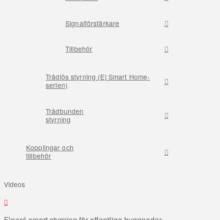
Signalförstärkare
Tillbehör
Trådlös styrning (Ej Smart Home-
serien)
Trådbunden
styrning
Kopplingar och
tillbehör
Videos
Flooré smart styrning för offentliga byggnader