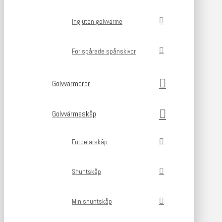
Ingjuten golvvärme
För spårade spånskivor
Golvvärmerör
Golvvärmeskåp
Fördelarskåp
Shuntskåp
Minishuntskåp