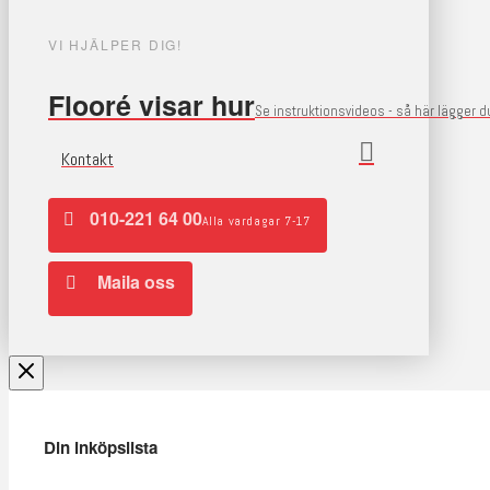
VI HJÄLPER DIG!
Flooré visar hur
Se instruktionsvideos - så här lägger 
Kontakt
010-221 64 00
Alla vardagar 7-17
Maila oss
Din inköpslista