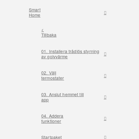
Smart
Home
<
Tillbaka
01. Installera trådlös styrning
av golvvärme
02. Välj
termostater
03. Anslut hemmet till
app
04. Addera
funktioner
Startpaket