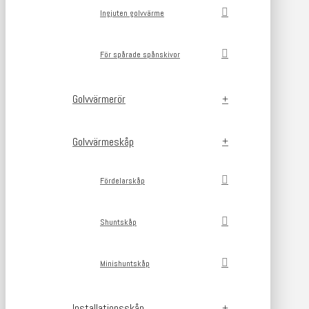
Ingjuten golvvärme
För spårade spånskivor
Golvvärmerör
Golvvärmeskåp
Fördelarskåp
Shuntskåp
Minishuntskåp
Installationsskåp