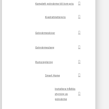
Komplett golvvärme till kvm-pris
Kvadratmeterpris
Golvvärmeskivor
Golvvärmeslang
Rumsreglering
Smart Home
Installera trådlös
styrning av
golvvärme