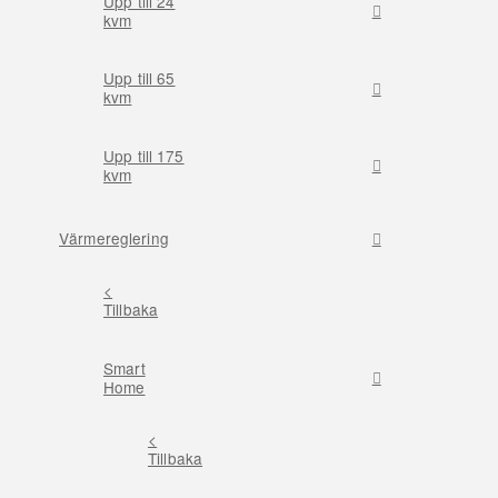
Upp till 24
kvm
Upp till 65
kvm
Upp till 175
kvm
Värmereglering
<
Tillbaka
Smart
Home
<
Tillbaka