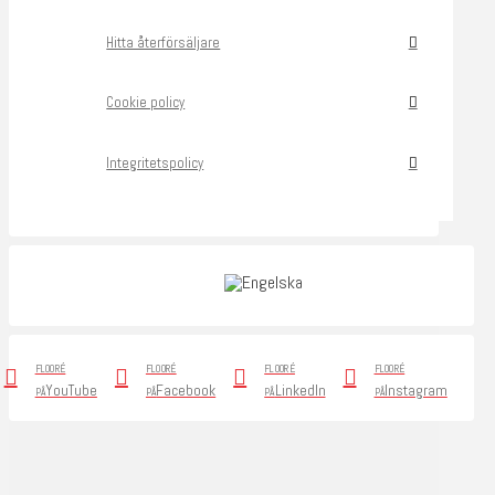
Hitta återförsäljare
Cookie policy
Integritetspolicy
FLOORÉ
FLOORÉ
FLOORÉ
FLOORÉ
YouTube
Facebook
LinkedIn
Instagram
PÅ
PÅ
PÅ
PÅ