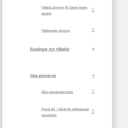
Trådlös styrning (Ej Smart Home-
serien)
Trådbunden styrning
Kopplingar och tillbehör
Välja golvvärme
Våra golvvärmesystem
Flooré Kit – Paket för vattenburen
golvvärme!