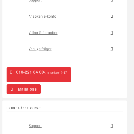
Support
Ansökan e-konto
Villkor & Garantier
Vanliga frågor
010-221 64 00
Alla vardagar 7-17
Maila oss
KUNDTJÄNST PRIVAT
Support