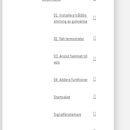
01. Installera trådlös
styrning av golvvärme
02. Välj termostater
03. Anslut hemmet till
app
04. Addera funktioner
Startpaket
Signalförstärkare