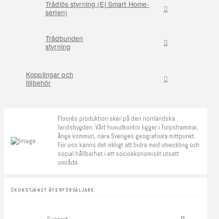
Trådlös styrning (Ej Smart Home-
serien)
Trådbunden
styrning
Kopplingar och
tillbehör
Floorés produktion sker på den norrländska
landsbygden. Vårt huvudkontor ligger i Torpshammar,
Ånge kommun, nära Sveriges geografiska mittpunkt.
För oss känns det viktigt att bidra med utveckling och
social hållbarhet i ett socioekonomiskt utsatt
område.
KUNDTJÄNST ÅTERFÖRSÄLJARE