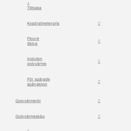
<
Tillbaka
Kvadratmeterpris
Flooré
Skiva
Ingjuten
golvvärme
För spårade
spånskivor
Golvvärmerör
Golvvärmeskåp
<