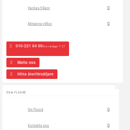
Vanliga frågor
Allmänna villkor
010-221 64 00
Alla vardagar 7-17
Maila oss
Hitta återförsäljare
OM FLOORÉ
Om Flooré
Kontakta oss