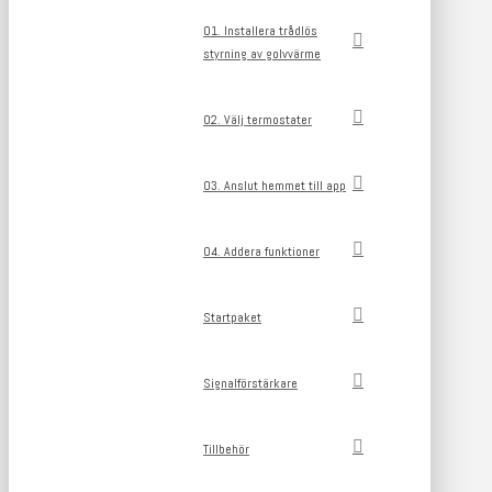
01. Installera trådlös
styrning av golvvärme
02. Välj termostater
03. Anslut hemmet till app
04. Addera funktioner
Startpaket
Signalförstärkare
Tillbehör