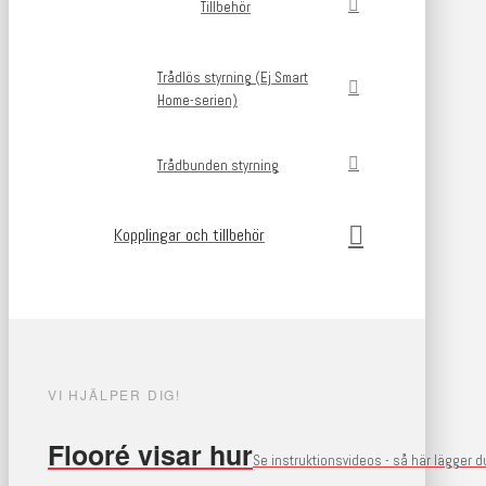
Tillbehör
Trådlös styrning (Ej Smart
Home-serien)
Trådbunden styrning
Kopplingar och tillbehör
VI HJÄLPER DIG!
Flooré visar hur
Se instruktionsvideos - så här lägger 