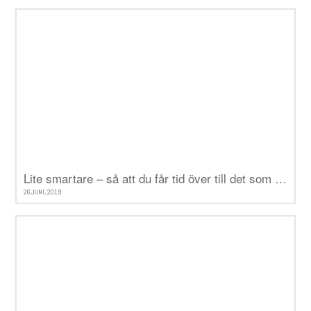
Lite smartare – så att du får tid över till det som verkligen betyder något
26 JUNI, 2019