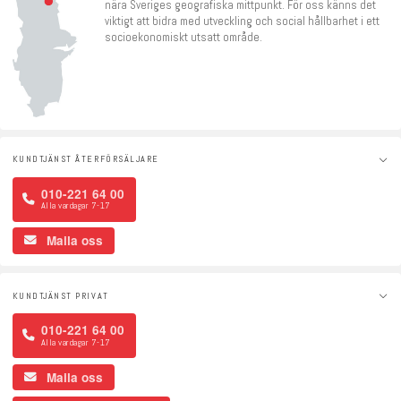
nära Sveriges geografiska mittpunkt. För oss känns det
viktigt att bidra med utveckling och social hållbarhet i ett
socioekonomiskt utsatt område.
KUNDTJÄNST ÅTERFÖRSÄLJARE
010-221 64 00
Alla vardagar 7-17
Maila oss
KUNDTJÄNST PRIVAT
010-221 64 00
Alla vardagar 7-17
Maila oss