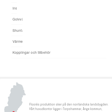
Installationsskåp
Ingjuten golvvärme
Minishuntskåp
Upp till 175 kvm
Trådbunden styrning
03. Anslut hemmet till app
Golvvärmefördelare
För spårade spånskivor
04. Addera funktioner
Shuntar
Startpaket
Värmereglering
Signalförstärkare
Kopplingar och tillbehör
Tillbehör
Floorés produktion sker på den norrländska landsbygden.
Vårt huvudkontor ligger i Torpshammar, Ånge kommun,