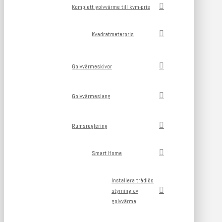
Komplett golvvärme till kvm-pris
Kvadratmeterpris
Golvvärmeskivor
Golvvärmeslang
Rumsreglering
Smart Home
Installera trådlös
styrning av
golvvärme