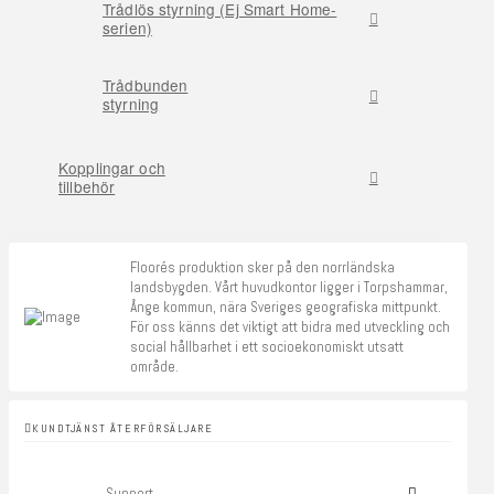
Trådlös styrning (Ej Smart Home-
serien)
Trådbunden
styrning
Kopplingar och
tillbehör
Floorés produktion sker på den norrländska
landsbygden. Vårt huvudkontor ligger i Torpshammar,
Ånge kommun, nära Sveriges geografiska mittpunkt.
För oss känns det viktigt att bidra med utveckling och
social hållbarhet i ett socioekonomiskt utsatt
område.
KUNDTJÄNST ÅTERFÖRSÄLJARE
Support