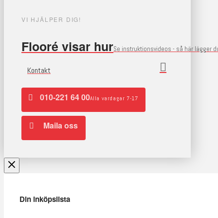
VI HJÄLPER DIG!
Flooré visar hur
Se instruktionsvideos - så här lägger 
Kontakt
010-221 64 00
Alla vardagar 7-17
Maila oss
Din inköpslista