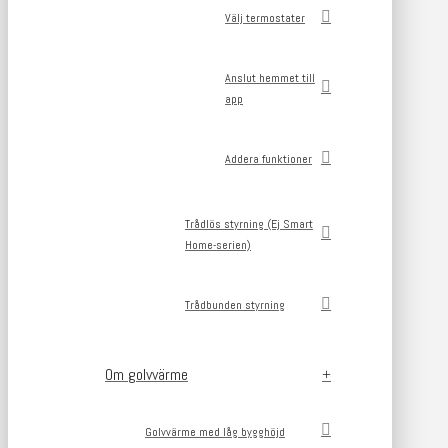
Välj termostater
Anslut hemmet till
app
Addera funktioner
Trådlös styrning (Ej Smart
Home-serien)
Trådbunden styrning
Om golvvärme
Golvvärme med låg bygghöjd