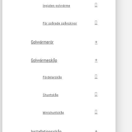
Ingjuten golvvärme
För spårade spånskivor
Golvvärmerör
Golvvärmeskåp
Fördelarskåp
Shuntskåp
Minishuntskåp
Installationsskåp