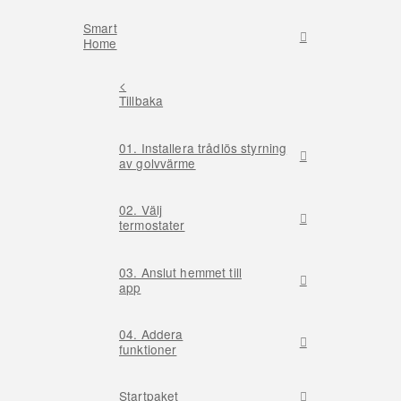
Smart
Home
<
Tillbaka
01. Installera trådlös styrning
av golvvärme
02. Välj
termostater
03. Anslut hemmet till
app
04. Addera
funktioner
Startpaket