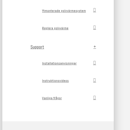
Ytmonterade golvvärmesystem
Reglera golvvärme
Support
Installationsanvisningar
Instruktionsvideos
Vanliga frågor