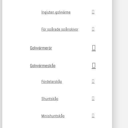
Ingjuten golvvärme
För spårade spånskivor
Golvvärmerör
Golvvärmeskåp
Fördelarskåp
Shuntskåp
Minishuntskåp