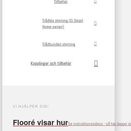
Tillbehör
Trådlös styrning (Ej Smart
Home-serien)
Trådbunden styrning
Kopplingar och tillbehör
VI HJÄLPER DIG!
Flooré visar hur
Se instruktionsvideos - så här lägger 