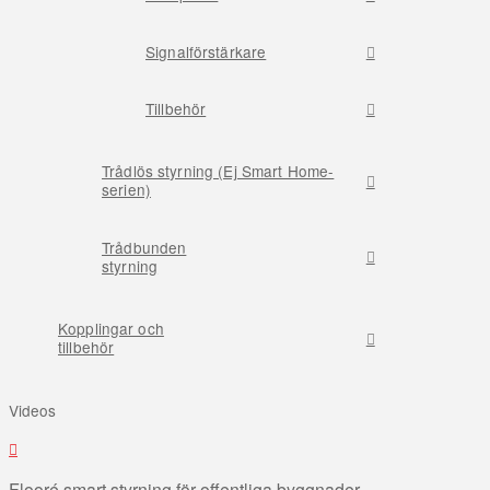
Signalförstärkare
Tillbehör
Trådlös styrning (Ej Smart Home-
serien)
Trådbunden
styrning
Kopplingar och
tillbehör
Videos
Flooré smart styrning för offentliga byggnader