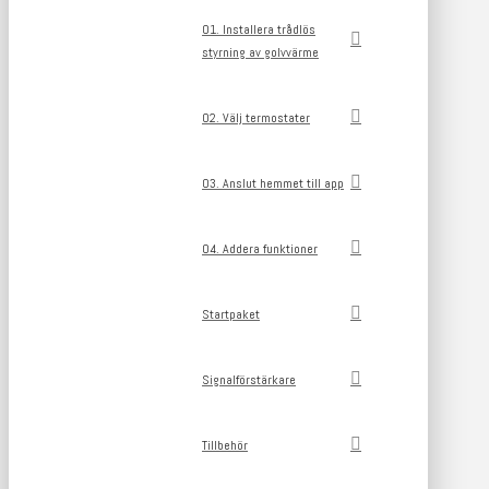
01. Installera trådlös
styrning av golvvärme
02. Välj termostater
03. Anslut hemmet till app
04. Addera funktioner
Startpaket
Signalförstärkare
Tillbehör