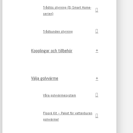
Trådlös styrning (Ej Smart Home-
serien)
Trådbunden styrning
Kopplingar och tillbehör
Välja golvvärme
Våra golvvärmesystem
Flooré Kit – Paket för vattenburen
golvvärme!