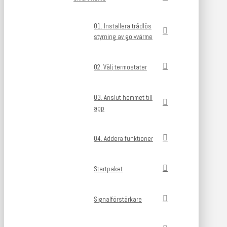
01. Installera trådlös
styrning av golvvärme
02. Välj termostater
03. Anslut hemmet till
app
04. Addera funktioner
Startpaket
Signalförstärkare