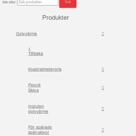
Sök
Sök efter:
Produkter
Golvvärme
<
Tillbaka
Kvadratmeterpris
Flooré
Skiva
Ingjuten
golvvärme
För spårade
spånskivor