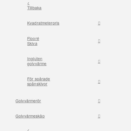
<
Tillbaka
Kvadratmeterpris
Flooré
Skiva
Ingjuten
golvvärme
För spårade
spånskivor
Golvvärmerör
Golvvärmeskåp
<