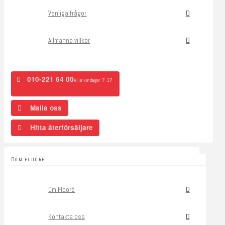
Vanliga frågor
Allmänna villkor
010-221 64 00
Alla vardagar 7-17
Maila oss
Hitta återförsäljare
OM FLOORÉ
Om Flooré
Kontakta oss