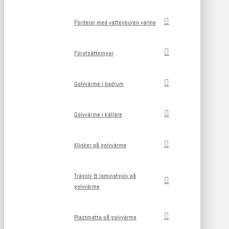
Fördelar med vattenburen värme
Förutsättningar
Golvvärme i badrum
Golvvärme i källare
Klinker på golvvärme
Trägolv & laminatgolv på
golvvärme
Plastmatta på golvvärme