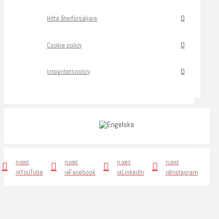
Hitta återförsäljare
Cookie policy
Integritetspolicy
FLOORÉ
FLOORÉ
FLOORÉ
FLOORÉ
YouTube
Facebook
LinkedIn
Instagram
PÅ
PÅ
PÅ
PÅ