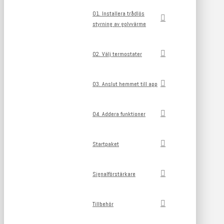
01. Installera trådlös
styrning av golvvärme
02. Välj termostater
03. Anslut hemmet till app
04. Addera funktioner
Startpaket
Signalförstärkare
Tillbehör