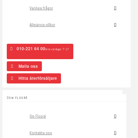
Vanliga frågor
Allmänna villkor
010-221 64 00
Alla vardagar 7-17
Maila oss
Hitta återförsäljare
OM FLOORÉ
Om Flooré
Kontakta oss