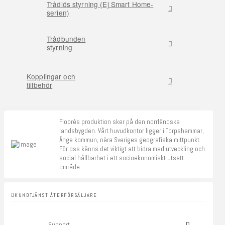
Trådlös styrning (Ej Smart Home-
serien)
Trådbunden
styrning
Kopplingar och
tillbehör
Floorés produktion sker på den norrländska
landsbygden. Vårt huvudkontor ligger i Torpshammar,
Ånge kommun, nära Sveriges geografiska mittpunkt.
För oss känns det viktigt att bidra med utveckling och
social hållbarhet i ett socioekonomiskt utsatt
område.
KUNDTJÄNST ÅTERFÖRSÄLJARE
Support