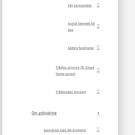
Välj termostater
Anslut hemmet till
app
Addera funktioner
Trådlös styrning (Ej Smart
Home-serien)
Trådbunden styrning
Om golvvärme
Golvvärme med låg bygghöjd