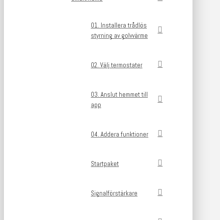
01. Installera trådlös
styrning av golvvärme
02. Välj termostater
03. Anslut hemmet till
app
04. Addera funktioner
Startpaket
Signalförstärkare