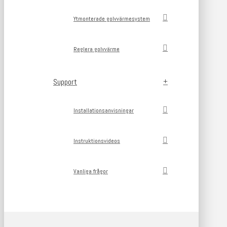
Ytmonterade golvvärmesystem
Reglera golvvärme
Support
Installationsanvisningar
Instruktionsvideos
Vanliga frågor