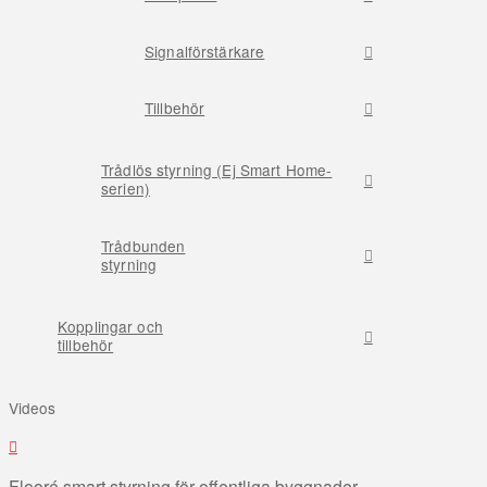
Signalförstärkare
Tillbehör
Trådlös styrning (Ej Smart Home-
serien)
Trådbunden
styrning
Kopplingar och
tillbehör
Videos
Flooré smart styrning för offentliga byggnader