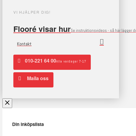
VI HJÄLPER DIG!
Flooré visar hur
Se instruktionsvideos - så här lägger 
Kontakt
010-221 64 00
Alla vardagar 7-17
Maila oss
Din inköpslista