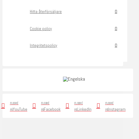
Hitta återförsäljare
Cookie policy
Integritetspolicy
FLOORÉ
FLOORÉ
FLOORÉ
FLOORÉ
YouTube
Facebook
LinkedIn
Instagram
PÅ
PÅ
PÅ
PÅ