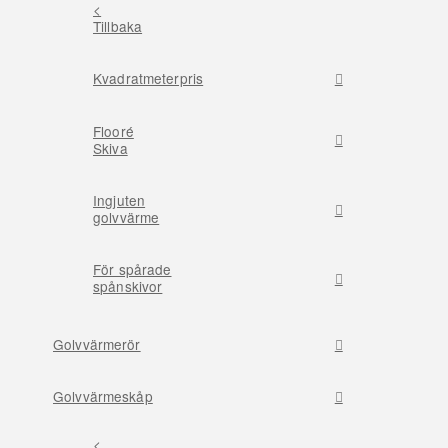
<
Tillbaka
Kvadratmeterpris
Flooré
Skiva
Ingjuten
golvvärme
För spårade
spånskivor
Golvvärmerör
Golvvärmeskåp
<