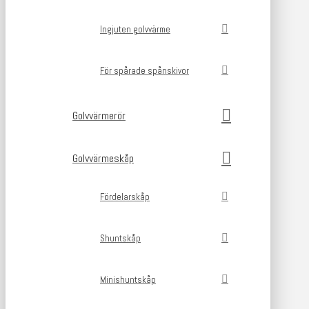
Ingjuten golvvärme
För spårade spånskivor
Golvvärmerör
Golvvärmeskåp
Fördelarskåp
Shuntskåp
Minishuntskåp