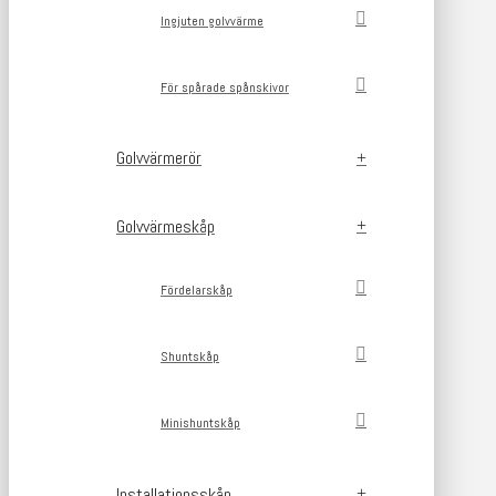
Ingjuten golvvärme
För spårade spånskivor
Golvvärmerör
Golvvärmeskåp
Fördelarskåp
Shuntskåp
Minishuntskåp
Installationsskåp