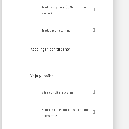
Trådlös styrning (Ej Smart Home-
serien)
Trådbunden styrning
Kopplingar och tillbehör
Välja golvvärme
Våra golvvärmesystem
Flooré Kit – Paket för vattenburen
golvvärme!