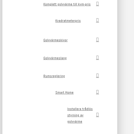
Komplett golvvärme till kvm-pris
Kvadratmeterpris
Golvvärmeskivor
Golvvärmeslang
Rumsreglering
Smart Home
Installera trådlös
styrning av
golvvärme