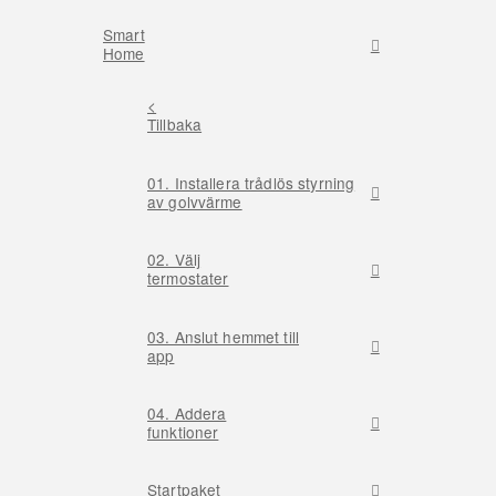
Smart
Home
<
Tillbaka
01. Installera trådlös styrning
av golvvärme
02. Välj
termostater
03. Anslut hemmet till
app
04. Addera
funktioner
Startpaket