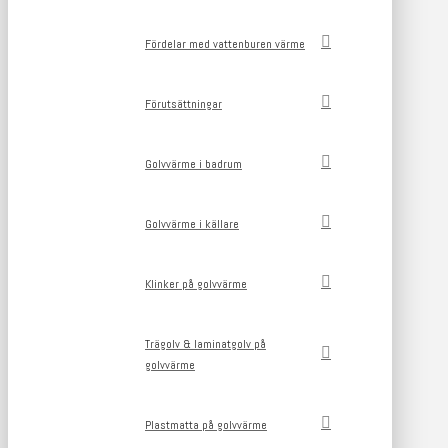
Fördelar med vattenburen värme
Förutsättningar
Golvvärme i badrum
Golvvärme i källare
Klinker på golvvärme
Trägolv & laminatgolv på
golvvärme
Plastmatta på golvvärme