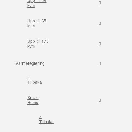
Upp till 24
kvm
Upp till 65
kvm
Upp till 175
kvm
Värmereglering
<
Tillbaka
Smart
Home
<
Tillbaka