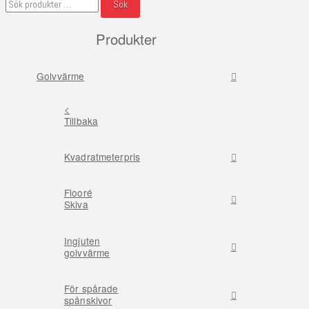
Sök
efter:
Produkter
Golvvärme
<
Tillbaka
Kvadratmeterpris
Flooré
Skiva
Ingjuten
golvvärme
För spårade
spånskivor