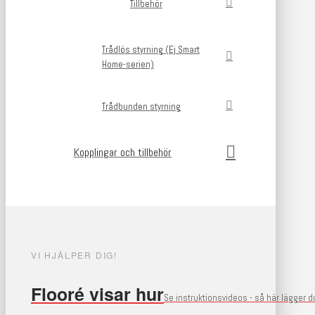
Tillbehör
Trådlös styrning (Ej Smart
Home-serien)
Trådbunden styrning
Kopplingar och tillbehör
VI HJÄLPER DIG!
Flooré visar hur
Se instruktionsvideos - så här lägger 