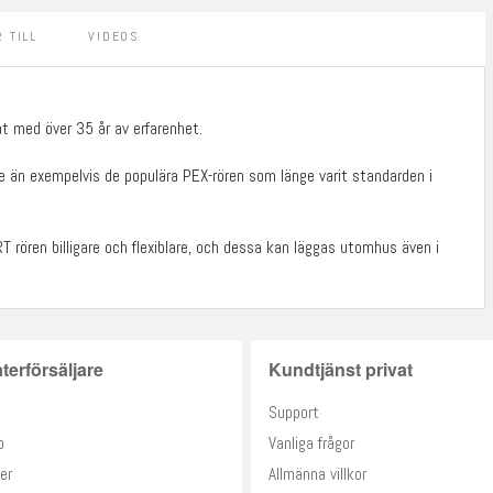
 TILL
VIDEOS
t med över 35 år av erfarenhet.
are än exempelvis de populära PEX-rören som länge varit standarden i
rören billigare och flexiblare, och dessa kan läggas utomhus även i
terförsäljare
Kundtjänst privat
Support
o
Vanliga frågor
er
Allmänna villkor