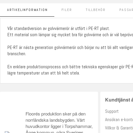
ARTIKELINFORMATION
FILER
TILLBEHÖR
PASSAR
Vår standardversion av golvvärmerör är utfört i PE-RT plast.
Ett material som lämpar sig mycket bra för golvvärme och är väl bepröva
PE-RT är nästa generation golvvärmerör och börjar nu att bli allt vanlig
branschen.
En enklare produktionsprocess och bättre tekniska egenskaper gör PE-RT 
lägre temperaturer utan att bli helt stela.
Kundtjänst å
Support
Floorés produktion sker på den
norrländska landsbygden. Vårt
Ansökan e-kont
huvudkontor ligger i Torpshammar,
Villkor & Garanti
Ånge kommun, nära Sveriges