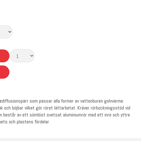
rediffusionspärr som passar alla former av vattenburen golvvärme.
uk och böjbar vilket gör röret lättarbetat. Kräver rörbockningsstöd vid
 består av ett sömlöst svetsat aluminiumrör med ett inre och yttre
ets och plastens fördelar.