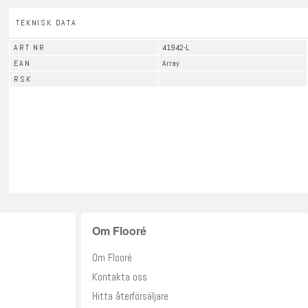
TEKNISK DATA
ART NR
41942-L
EAN
Array
RSK
Om Flooré
Om Flooré
Kontakta oss
Hitta återförsäljare