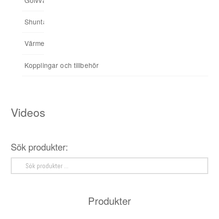
Shuntar
Startpaket
Värmereglering
Signalförstärkare
Kopplingar och tillbehör
Tillbehör
Videos
Sök produkter:
Sök
efter:
Produkter