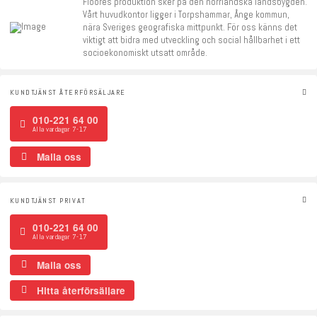
Floorés produktion sker på den norrländska landsbygden.
Vårt huvudkontor ligger i Torpshammar, Ånge kommun,
nära Sveriges geografiska mittpunkt. För oss känns det
viktigt att bidra med utveckling och social hållbarhet i ett
socioekonomiskt utsatt område.
KUNDTJÄNST ÅTERFÖRSÄLJARE
010-221 64 00
Alla vardagar 7-17
Maila oss
KUNDTJÄNST PRIVAT
010-221 64 00
Alla vardagar 7-17
Maila oss
Hitta återförsäljare