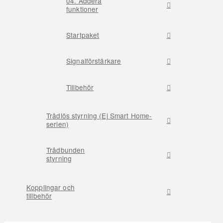
04. Addera
funktioner
Startpaket
Signalförstärkare
Tillbehör
Trådlös styrning (Ej Smart Home-
serien)
Trådbunden
styrning
Kopplingar och
tillbehör