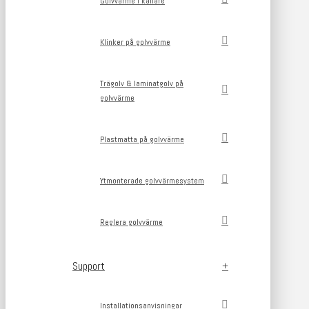
Golvvärme i källare
Klinker på golvvärme
Trägolv & laminatgolv på
golvvärme
Plastmatta på golvvärme
Ytmonterade golvvärmesystem
Reglera golvvärme
Support
Installationsanvisningar