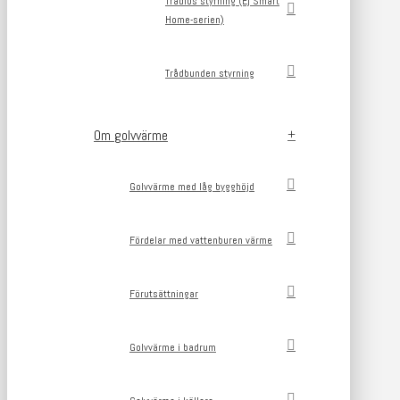
Trådlös styrning (Ej Smart
Home-serien)
Trådbunden styrning
Om golvvärme
Golvvärme med låg bygghöjd
Fördelar med vattenburen värme
Förutsättningar
Golvvärme i badrum