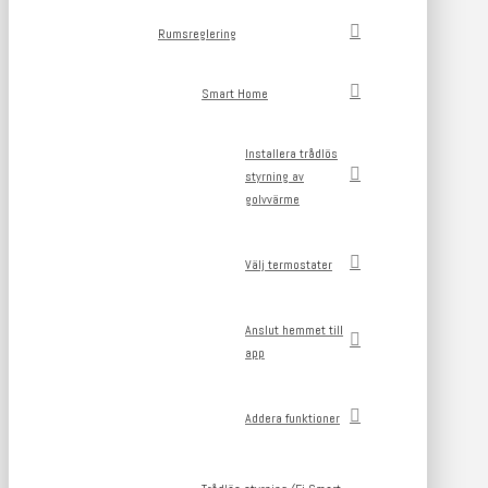
Rumsreglering
Smart Home
Installera trådlös
styrning av
golvvärme
Välj termostater
Anslut hemmet till
app
Addera funktioner