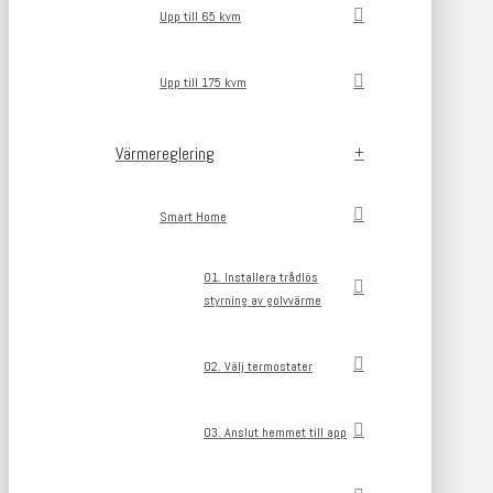
Upp till 65 kvm
Upp till 175 kvm
Värmereglering
Smart Home
01. Installera trådlös
styrning av golvvärme
02. Välj termostater
03. Anslut hemmet till app