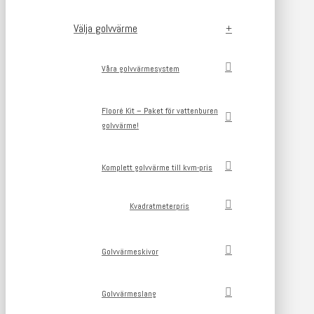
Välja golvvärme
Våra golvvärmesystem
Flooré Kit – Paket för vattenburen
golvvärme!
Komplett golvvärme till kvm-pris
Kvadratmeterpris
Golvvärmeskivor
Golvvärmeslang