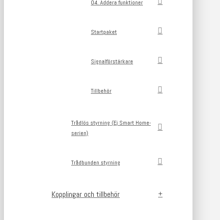
04. Addera funktioner
Startpaket
Signalförstärkare
Tillbehör
Trådlös styrning (Ej Smart Home-
serien)
Trådbunden styrning
Kopplingar och tillbehör