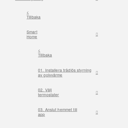
<
Tillbaka
Smart
Home
<
Tillbaka
01. Installera trådlös styrning
av golvvärme
02. Välj
termostater
03. Anslut hemmet till
app