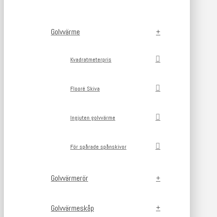
Golvvärme
Kvadratmeterpris
Flooré Skiva
Ingjuten golvvärme
För spårade spånskivor
Golvvärmerör
Golvvärmeskåp