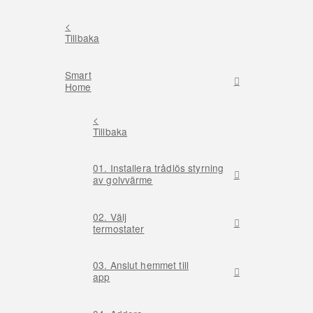
<
Tillbaka
Smart
Home
<
Tillbaka
01. Installera trådlös styrning
av golvvärme
02. Välj
termostater
03. Anslut hemmet till
app