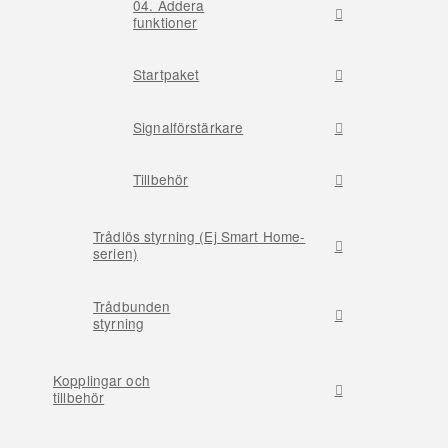
04. Addera
funktioner
Startpaket
Signalförstärkare
Tillbehör
Trådlös styrning (Ej Smart Home-
serien)
Trådbunden
styrning
Kopplingar och
tillbehör