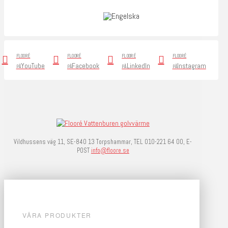
FLOORÉ
FLOORÉ
FLOORÉ
FLOORÉ
YouTube
Facebook
LinkedIn
Instagram
PÅ
PÅ
PÅ
PÅ
Vildhussens väg 11, SE-840 13 Torpshammar, TEL 010-221 64 00, E-
POST
info@floore.se
VÅRA PRODUKTER