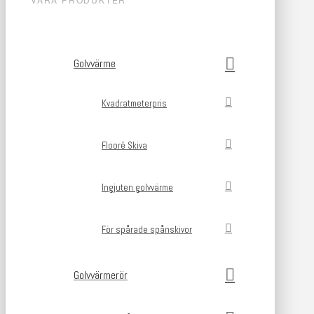
Golvvärme
Kvadratmeterpris
Flooré Skiva
Ingjuten golvvärme
För spårade spånskivor
Golvvärmerör