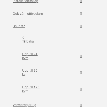
Installationsskåp
Golvvärmefördelare
Shuntar
<
Tillbaka
Upp till 24
kvm
Upp till 65
kvm
Upp till 175
kvm
Värmereglering