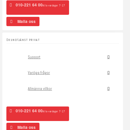
010-221 64 00
Alla vardagar 7-17
Maila oss
KUNDTJÄNST PRIVAT
Support
Vanliga frågor
Allmänna villkor
010-221 64 00
Alla vardagar 7-17
Maila oss