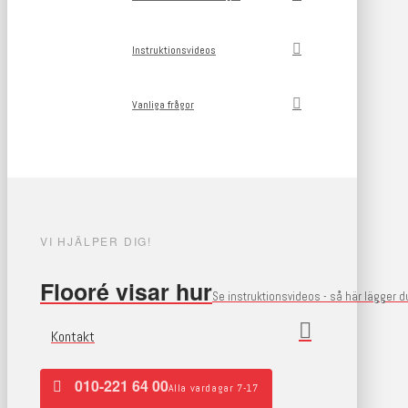
Instruktionsvideos
Vanliga frågor
VI HJÄLPER DIG!
Flooré visar hur
Se instruktionsvideos - så här lägger 
Kontakt
010-221 64 00
Alla vardagar 7-17