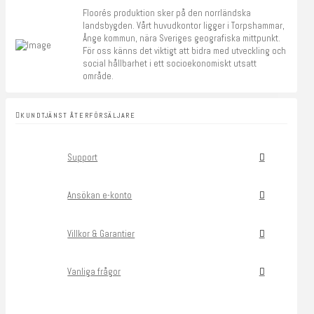
Floorés produktion sker på den norrländska
landsbygden. Vårt huvudkontor ligger i Torpshammar,
Ånge kommun, nära Sveriges geografiska mittpunkt.
För oss känns det viktigt att bidra med utveckling och
social hållbarhet i ett socioekonomiskt utsatt
område.
KUNDTJÄNST ÅTERFÖRSÄLJARE
Support
Ansökan e-konto
Villkor & Garantier
Vanliga frågor