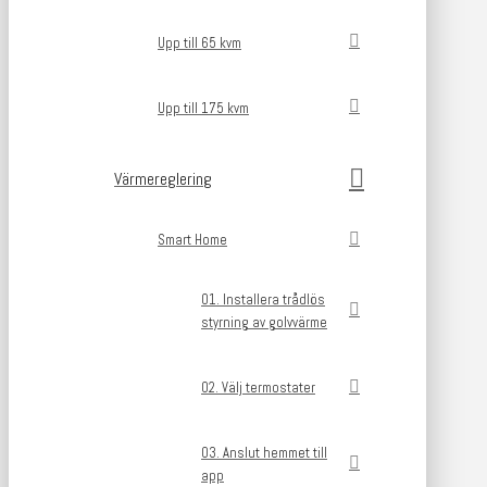
Upp till 65 kvm
Upp till 175 kvm
Värmereglering
Smart Home
01. Installera trådlös
styrning av golvvärme
02. Välj termostater
03. Anslut hemmet till
app