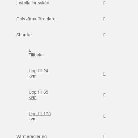
Installationsskåp
Golvvärmefördelare
Shuntar
<
Tillbaka
Upp till 24
kvm
Upp till 65
kvm
Upp till 175
kvm
Värmereglering