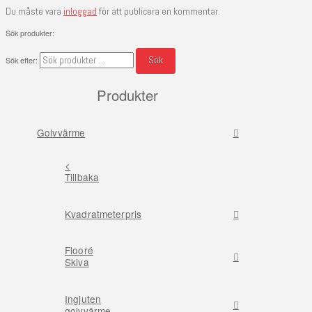
Du måste vara
inloggad
för att publicera en kommentar.
Sök produkter:
Sök
Sök efter:
Produkter
Golvvärme
<
Tillbaka
Kvadratmeterpris
Flooré
Skiva
Ingjuten
golvvärme