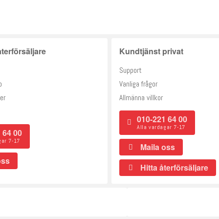
terförsäljare
Kundtjänst privat
Support
o
Vanliga frågor
er
Allmänna villkor
010-221 64 00
Alla vardagar 7-17
 64 00
gar 7-17
Maila oss
oss
Hitta återförsäljare