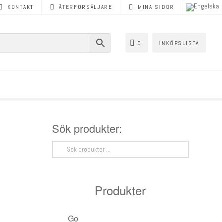
KONTAKT
ÅTERFÖRSÄLJARE
MINA SIDOR
0
INKÖPSLISTA
Sök produkter:
Sök
efter:
Produkter
Golvvärme
< Tillbaka
< Tillbaka
< Tillbaka
< Tillbaka
< Tillbaka