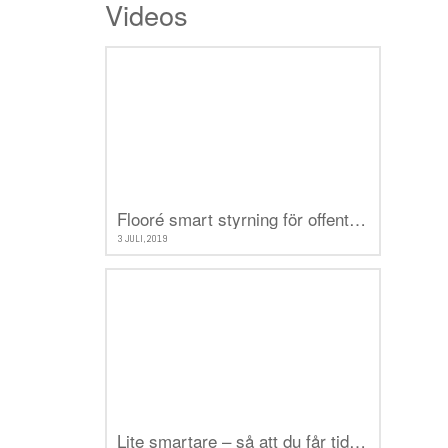
Videos
Flooré smart styrning för offentliga byggnader
3 JULI, 2019
Lite smartare – så att du får tid över till det som verkligen betyder något