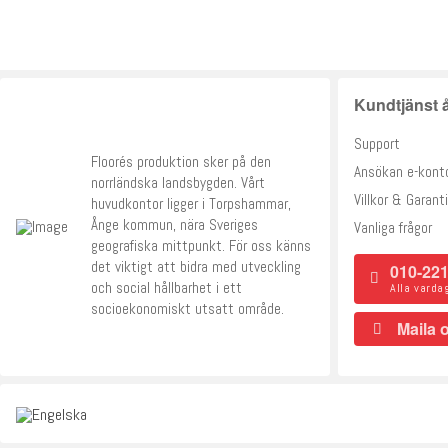
Kundtjänst å
Support
Floorés produktion sker på den
Ansökan e-kont
norrländska landsbygden. Vårt
Villkor & Garanti
huvudkontor ligger i Torpshammar,
Ånge kommun, nära Sveriges
Vanliga frågor
geografiska mittpunkt. För oss känns
det viktigt att bidra med utveckling
010-221
och social hållbarhet i ett
Alla varda
socioekonomiskt utsatt område.
Maila 