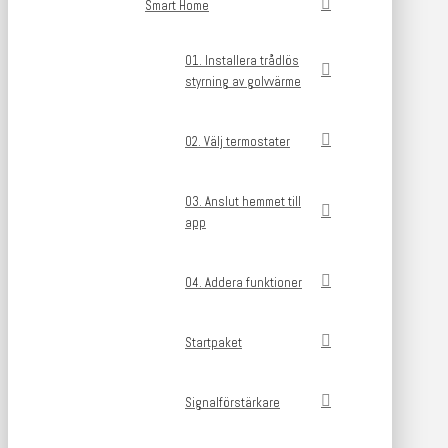
Smart Home
01. Installera trådlös
styrning av golvvärme
02. Välj termostater
03. Anslut hemmet till
app
04. Addera funktioner
Startpaket
Signalförstärkare