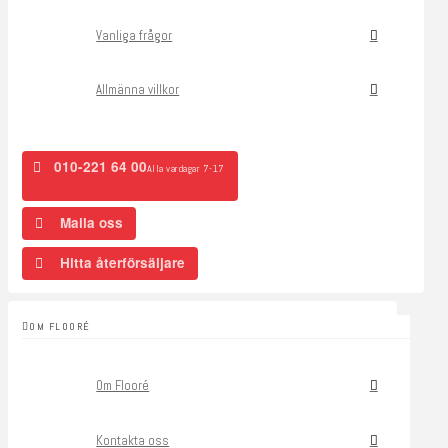
Vanliga frågor
Allmänna villkor
010-221 64 00
Alla vardagar 7-17
Maila oss
Hitta återförsäljare
OM FLOORÉ
Om Flooré
Kontakta oss