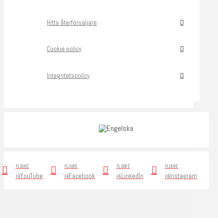
Hitta återförsäljare
Cookie policy
Integritetspolicy
FLOORÉ
FLOORÉ
FLOORÉ
FLOORÉ
YouTube
Facebook
LinkedIn
Instagram
PÅ
PÅ
PÅ
PÅ