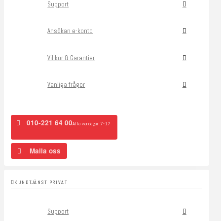
Support
Ansökan e-konto
Villkor & Garantier
Vanliga frågor
010-221 64 00
Alla vardagar 7-17
Maila oss
KUNDTJÄNST PRIVAT
Support