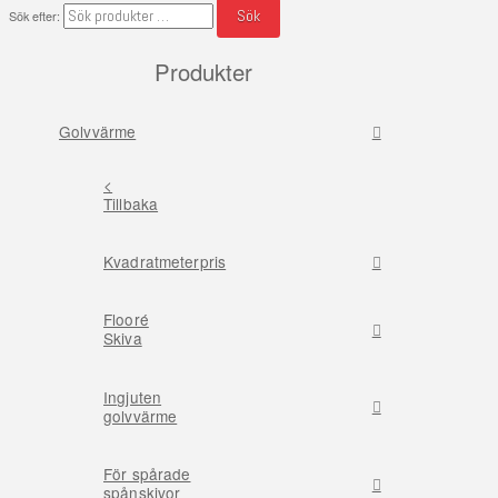
Sök
Sök efter:
Produkter
Golvvärme
<
Tillbaka
Kvadratmeterpris
Flooré
Skiva
Ingjuten
golvvärme
För spårade
spånskivor