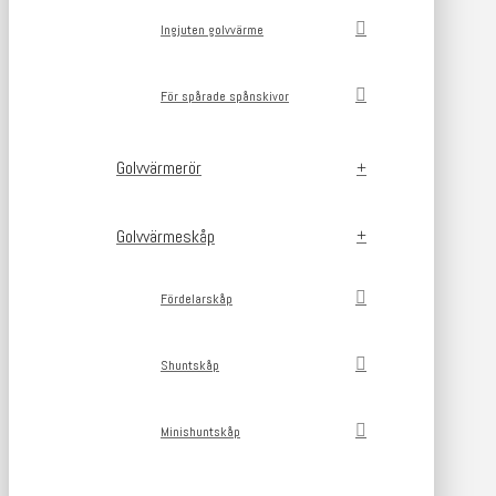
Ingjuten golvvärme
För spårade spånskivor
Golvvärmerör
Golvvärmeskåp
Fördelarskåp
Shuntskåp
Minishuntskåp