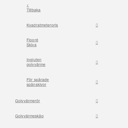
<
Tillbaka
Kvadratmeterpris
Flooré
Skiva
Ingjuten
golvvärme
För spårade
spånskivor
Golvvärmerör
Golvvärmeskåp