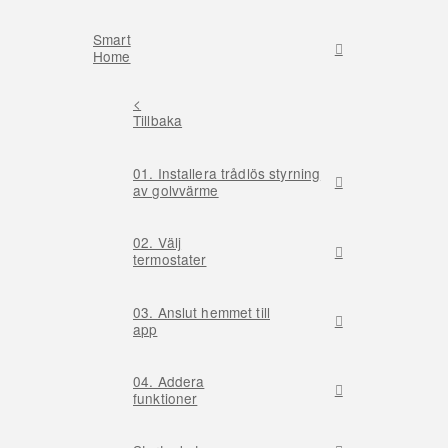
Smart
Home
<
Tillbaka
01. Installera trådlös styrning
av golvvärme
02. Välj
termostater
03. Anslut hemmet till
app
04. Addera
funktioner