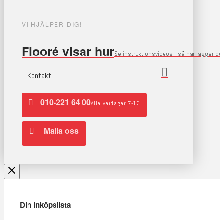
VI HJÄLPER DIG!
Flooré visar hur
Se instruktionsvideos - så här lägger 
Kontakt
010-221 64 00
Alla vardagar 7-17
Maila oss
Din inköpslista