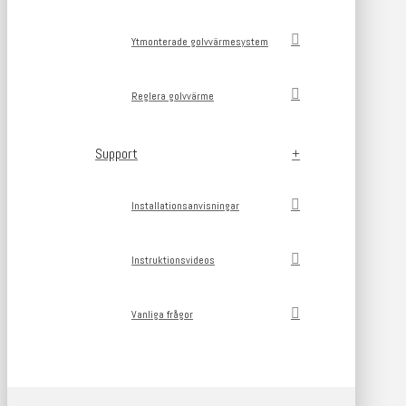
Ytmonterade golvvärmesystem
Reglera golvvärme
Support
Installationsanvisningar
Instruktionsvideos
Vanliga frågor