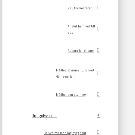
Välj termostater
Anslut hemmet till
app
Addera funktioner
Trådlös styrning (Ej Smart
Home-serien)
Trådbunden styrning
Om golvvärme
Golvvärme med låg bygghöjd