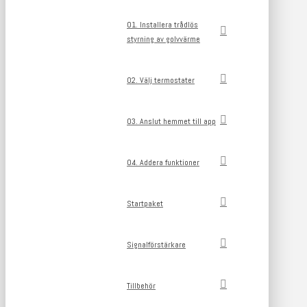
01. Installera trådlös
styrning av golvvärme
02. Välj termostater
03. Anslut hemmet till app
04. Addera funktioner
Startpaket
Signalförstärkare
Tillbehör