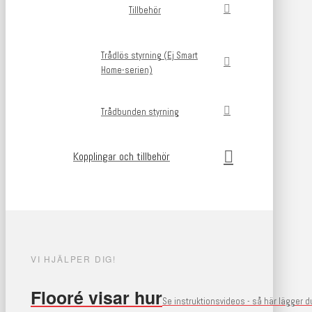
Tillbehör
Trådlös styrning (Ej Smart
Home-serien)
Trådbunden styrning
Kopplingar och tillbehör
VI HJÄLPER DIG!
Flooré visar hur
Se instruktionsvideos - så här lägger 