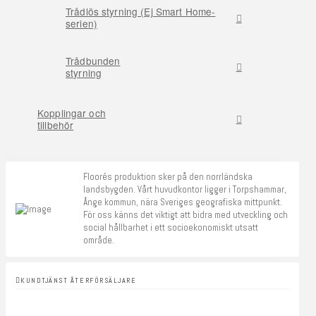
Trådlös styrning (Ej Smart Home-
serien)
Trådbunden
styrning
Kopplingar och
tillbehör
Floorés produktion sker på den norrländska
landsbygden. Vårt huvudkontor ligger i Torpshammar,
Ånge kommun, nära Sveriges geografiska mittpunkt.
För oss känns det viktigt att bidra med utveckling och
social hållbarhet i ett socioekonomiskt utsatt
område.
KUNDTJÄNST ÅTERFÖRSÄLJARE