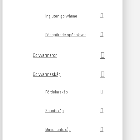
Ingjuten golvvärme
För spårade spånskivor
Golvvärmerör
Golvvärmeskåp
Fördelarskåp
Shuntskåp
Minishuntskåp