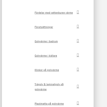
Fördelar med vattenburen värme
Förutsättningar
Golvvärme i badrum
Golvvärme i källare
Klinker på golvvärme
Trägolv & laminatgolv på
golvvärme
Plastmatta på golvvärme