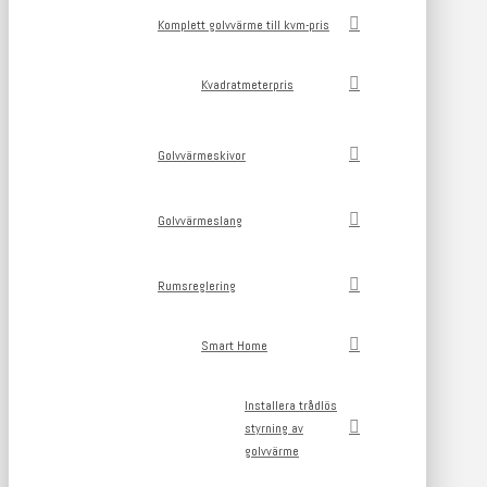
Komplett golvvärme till kvm-pris
Kvadratmeterpris
Golvvärmeskivor
Golvvärmeslang
Rumsreglering
Smart Home
Installera trådlös
styrning av
golvvärme