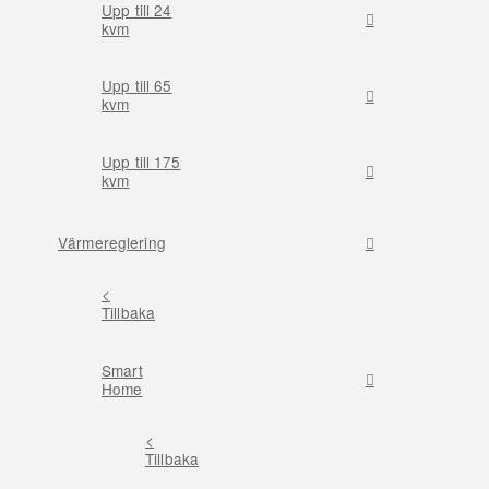
Upp till 24
kvm
Upp till 65
kvm
Upp till 175
kvm
Värmereglering
<
Tillbaka
Smart
Home
<
Tillbaka