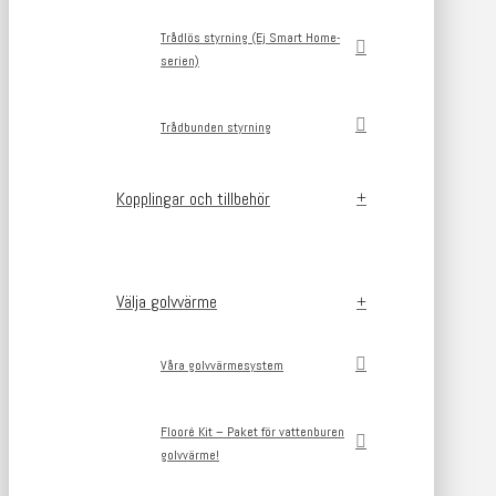
Trådlös styrning (Ej Smart Home-
serien)
Trådbunden styrning
Kopplingar och tillbehör
Välja golvvärme
Våra golvvärmesystem
Flooré Kit – Paket för vattenburen
golvvärme!