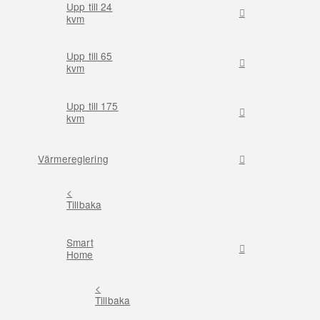
Upp till 24
kvm
Upp till 65
kvm
Upp till 175
kvm
Värmereglering
<
Tillbaka
Smart
Home
<
Tillbaka