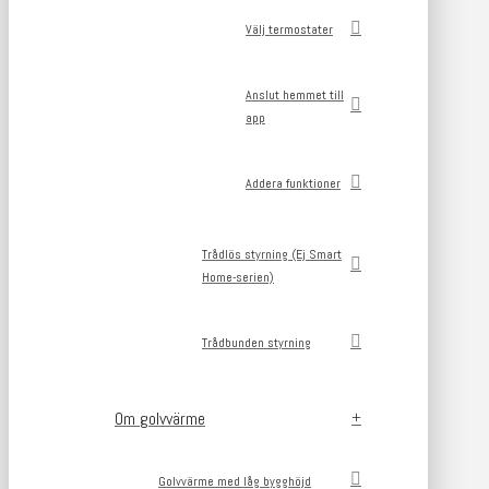
Välj termostater
Anslut hemmet till
app
Addera funktioner
Trådlös styrning (Ej Smart
Home-serien)
Trådbunden styrning
Om golvvärme
Golvvärme med låg bygghöjd