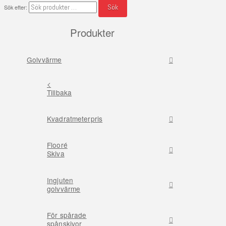
Sök
Sök efter:
Produkter
Golvvärme
<
Tillbaka
Kvadratmeterpris
Flooré
Skiva
Ingjuten
golvvärme
För spårade
spånskivor