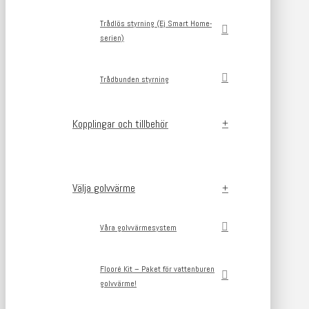
Trådlös styrning (Ej Smart Home-
serien)
Trådbunden styrning
Kopplingar och tillbehör
Välja golvvärme
Våra golvvärmesystem
Flooré Kit – Paket för vattenburen
golvvärme!