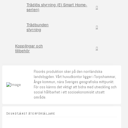
Trådlös styrning (Ej Smart Home-
serien)
Trådbunden
styrning
Kopplingar och
tillbehör
Floorés produktion sker på den norrländska
landsbygden. Vårt huvudkontor ligger i Torpshammar,
Ånge kommun, nära Sveriges geografiska mittpunkt.
För oss känns det viktigt att bidra med utveckling och
social hållbarhet i ett socioekonomiskt utsatt
område.
KUNDTJÄNST ÅTERFÖRSÄLJARE