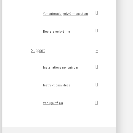
Ytmonterade golvvärmesystem
Reglera golvvärme
Support
Installationsanvisningar
Instruktionsvideos
Vanliga frågor