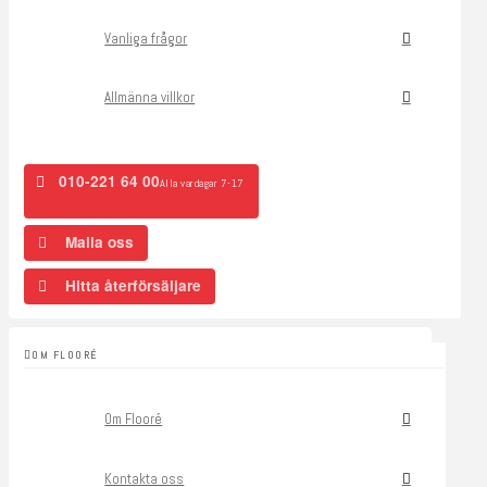
Vanliga frågor
Allmänna villkor
010-221 64 00
Alla vardagar 7-17
Maila oss
Hitta återförsäljare
OM FLOORÉ
Om Flooré
Kontakta oss