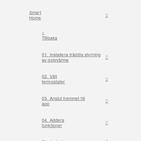
Smart
Home
<
Tillbaka
01. Installera trådlös styrning
av golvvärme
02. Välj
termostater
03. Anslut hemmet till
app
04. Addera
funktioner