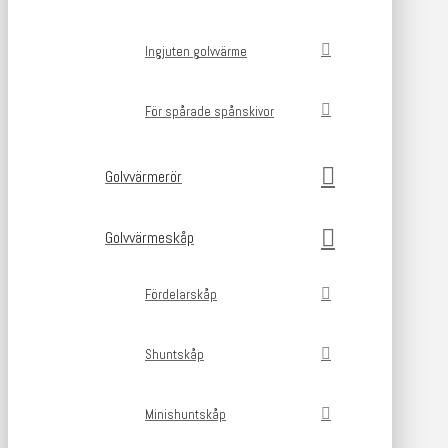
Ingjuten golvvärme
För spårade spånskivor
Golvvärmerör
Golvvärmeskåp
Fördelarskåp
Shuntskåp
Minishuntskåp