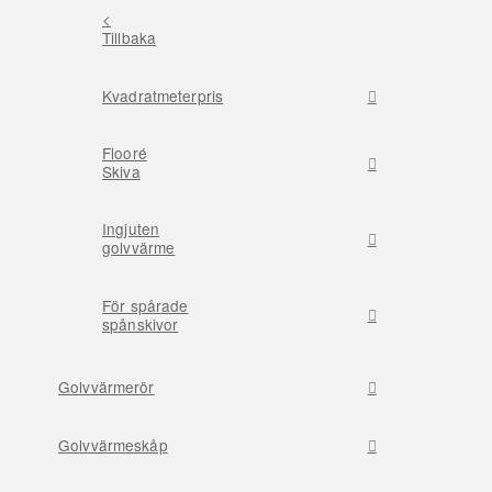
<
Tillbaka
Kvadratmeterpris
Flooré
Skiva
Ingjuten
golvvärme
För spårade
spånskivor
Golvvärmerör
Golvvärmeskåp