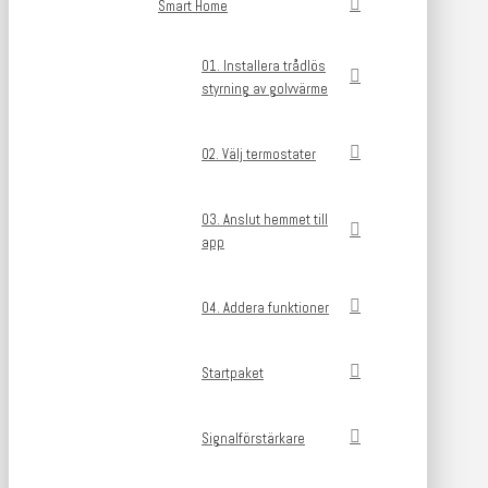
Smart Home
01. Installera trådlös
styrning av golvvärme
02. Välj termostater
03. Anslut hemmet till
app
04. Addera funktioner
Startpaket
Signalförstärkare