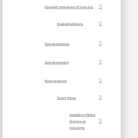
Komplett golvvärme till kvm-pris
Kvadratmeterpris
Golvvärmeskivor
Golvvärmeslang
Rumsreglering
Smart Home
Installera trådlös
styrning av
golvvärme