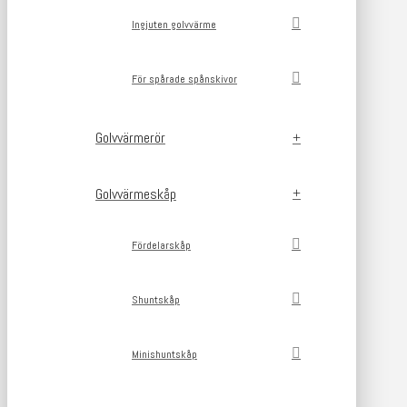
Ingjuten golvvärme
För spårade spånskivor
Golvvärmerör
Golvvärmeskåp
Fördelarskåp
Shuntskåp
Minishuntskåp