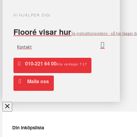
VI HJÄLPER DIG!
Flooré visar hur
Se instruktionsvideos - så här lägger 
Kontakt
010-221 64 00
Alla vardagar 7-17
Maila oss
Din inköpslista