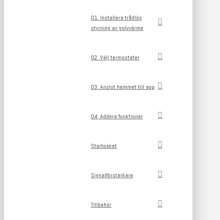
01. Installera trådlös
styrning av golvvärme
02. Välj termostater
03. Anslut hemmet till app
04. Addera funktioner
Startpaket
Signalförstärkare
Tillbehör