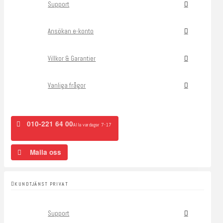
Support
Ansökan e-konto
Villkor & Garantier
Vanliga frågor
010-221 64 00
Alla vardagar 7-17
Maila oss
KUNDTJÄNST PRIVAT
Support