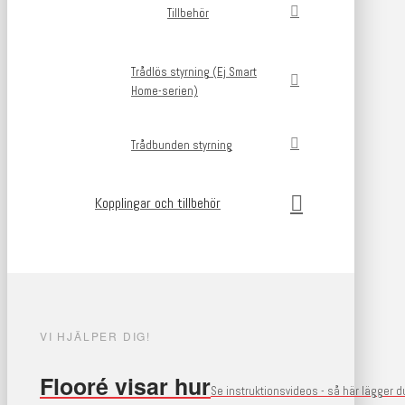
Tillbehör
Trådlös styrning (Ej Smart
Home-serien)
Trådbunden styrning
Kopplingar och tillbehör
VI HJÄLPER DIG!
Flooré visar hur
Se instruktionsvideos - så här lägger 