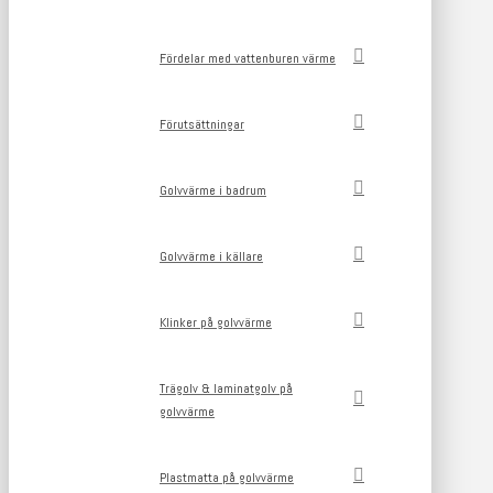
Fördelar med vattenburen värme
Förutsättningar
Golvvärme i badrum
Golvvärme i källare
Klinker på golvvärme
Trägolv & laminatgolv på
golvvärme
Plastmatta på golvvärme