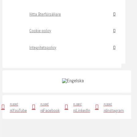
Hitta återförsäljare
Cookie policy
Integritetspolicy
FLOORÉ
FLOORÉ
FLOORÉ
FLOORÉ
YouTube
Facebook
LinkedIn
Instagram
PÅ
PÅ
PÅ
PÅ