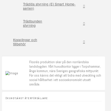
Trådlös styrning (Ej Smart Home-
serien)
Trådbunden
styrning
Kopplingar och
tillbehör
Floorés produktion sker på den norrländska
landsbygden. Vårt huvudkontor ligger i Torpshammar,
Ånge kommun, nära Sveriges geografiska mittpunkt.
För oss känns det viktigt att bidra med utveckling och
social hållbarhet i ett socioekonomiskt utsatt
område.
KUNDTJÄNST ÅTERFÖRSÄLJARE