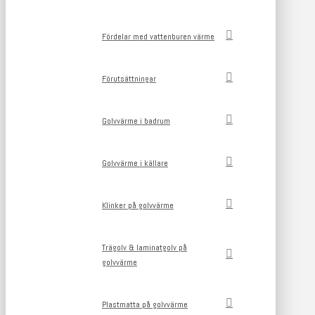
Fördelar med vattenburen värme
Förutsättningar
Golvvärme i badrum
Golvvärme i källare
Klinker på golvvärme
Trägolv & laminatgolv på
golvvärme
Plastmatta på golvvärme