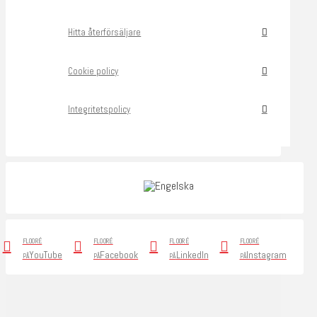
Hitta återförsäljare
Cookie policy
Integritetspolicy
FLOORÉ
FLOORÉ
FLOORÉ
FLOORÉ
YouTube
Facebook
LinkedIn
Instagram
PÅ
PÅ
PÅ
PÅ