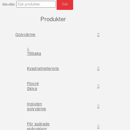
Sök
Sök efter:
Produkter
Golvvärme
<
Tillbaka
Kvadratmeterpris
Flooré
Skiva
Ingjuten
golvvärme
För spårade
spånskivor