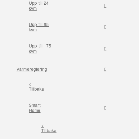
Upp till 24
kvm
Upp till 65
kvm
Upp till 175
kvm
Värmereglering
<
Tillbaka
Smart
Home
<
Tillbaka