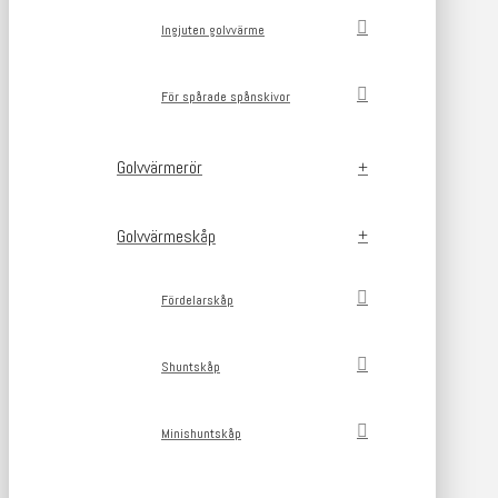
Ingjuten golvvärme
För spårade spånskivor
Golvvärmerör
Golvvärmeskåp
Fördelarskåp
Shuntskåp
Minishuntskåp