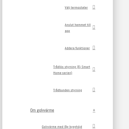
Välj termostater
Anslut hemmet till
app
Addera funktioner
Trådlös styrning (Ej Smart
Home-serien)
Trådbunden styrning
Om golvvärme
Golvvärme med låg bygghöjd