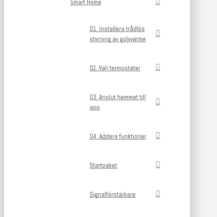
Smart Home
01. Installera trådlös
styrning av golvvärme
02. Välj termostater
03. Anslut hemmet till
app
04. Addera funktioner
Startpaket
Signalförstärkare