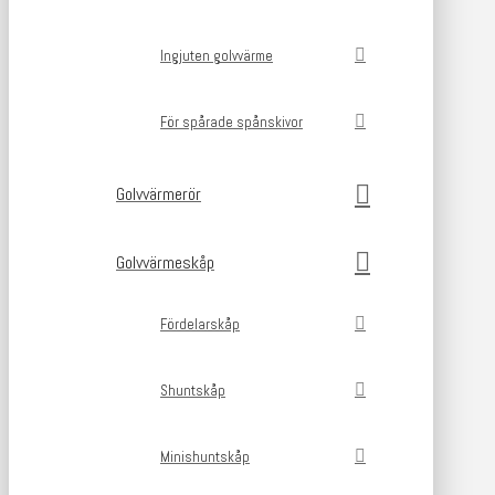
Ingjuten golvvärme
För spårade spånskivor
Golvvärmerör
Golvvärmeskåp
Fördelarskåp
Shuntskåp
Minishuntskåp