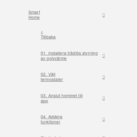
Smart
Home
<
Tillbaka
01. Installera trådlös styrning
av golvvärme
02. Välj
termostater
03. Anslut hemmet till
app
04. Addera
funktioner