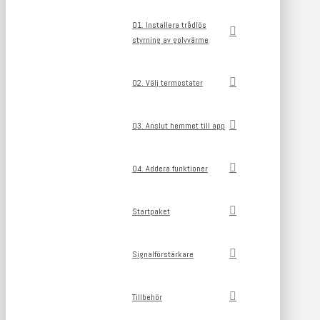
01. Installera trådlös
styrning av golvvärme
02. Välj termostater
03. Anslut hemmet till app
04. Addera funktioner
Startpaket
Signalförstärkare
Tillbehör