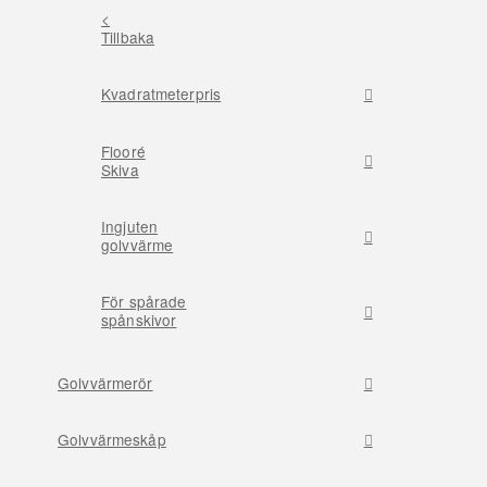
<
Tillbaka
Kvadratmeterpris
Flooré
Skiva
Ingjuten
golvvärme
För spårade
spånskivor
Golvvärmerör
Golvvärmeskåp