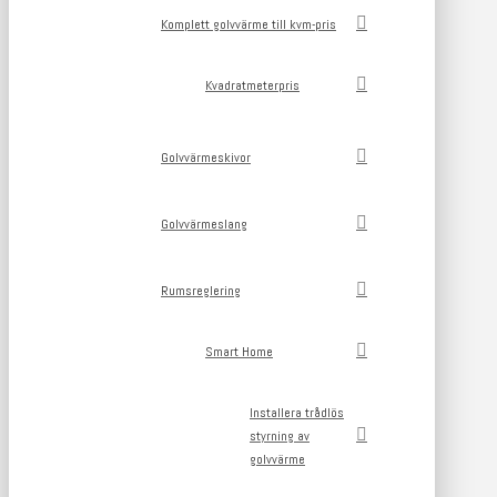
Komplett golvvärme till kvm-pris
Kvadratmeterpris
Golvvärmeskivor
Golvvärmeslang
Rumsreglering
Smart Home
Installera trådlös
styrning av
golvvärme