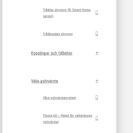
Trådlös styrning (Ej Smart Home-
serien)
Trådbunden styrning
Kopplingar och tillbehör
Välja golvvärme
Våra golvvärmesystem
Flooré Kit – Paket för vattenburen
golvvärme!