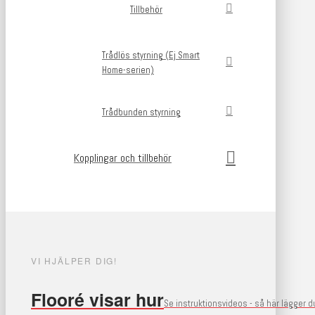
Tillbehör
Trådlös styrning (Ej Smart
Home-serien)
Trådbunden styrning
Kopplingar och tillbehör
VI HJÄLPER DIG!
Flooré visar hur
Se instruktionsvideos - så här lägger 