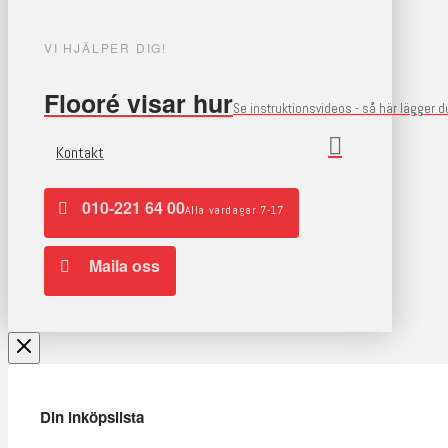
VI HJÄLPER DIG!
Flooré visar hur
Se instruktionsvideos - så här lägger 
Kontakt
010-221 64 00
Alla vardagar 7-17
Maila oss
Din inköpslista