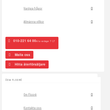
Vanliga frågor
Allmänna villkor
010-221 64 00
Alla vardagar 7-17
Maila oss
Hitta återförsäljare
OM FLOORÉ
Om Flooré
Kontakta oss