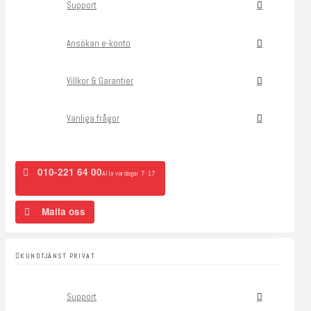
Support
Ansökan e-konto
Villkor & Garantier
Vanliga frågor
010-221 64 00
Alla vardagar 7-17
Maila oss
KUNDTJÄNST PRIVAT
Support