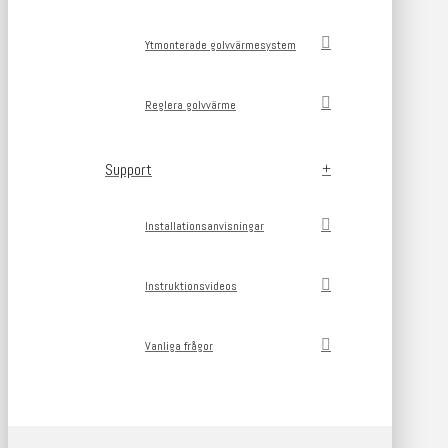
Ytmonterade golvvärmesystem
Reglera golvvärme
Support
Installationsanvisningar
Instruktionsvideos
Vanliga frågor