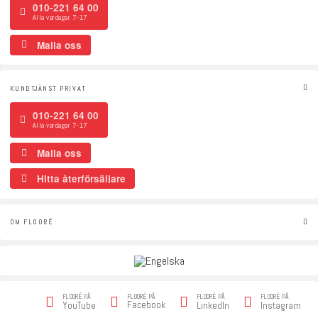
010-221 64 00
Alla vardagar 7-17
Maila oss
KUNDTJÄNST PRIVAT
010-221 64 00
Alla vardagar 7-17
Maila oss
Hitta återförsäljare
OM FLOORÉ
FLOORÉ PÅ
FLOORÉ PÅ
FLOORÉ PÅ
FLOORÉ PÅ
Facebook
YouTube
LinkedIn
Instagram