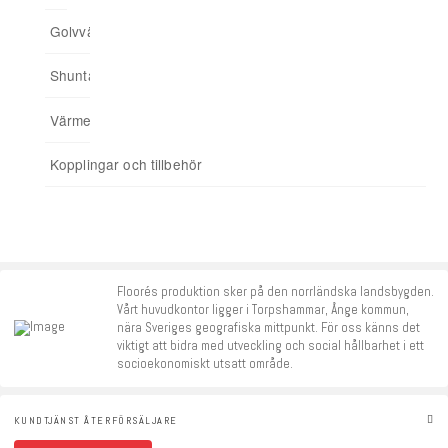
Golvvärmefördelare
För spårade spånskivor
04. Addera funktioner
Shuntar
Startpaket
Värmereglering
Signalförstärkare
Kopplingar och tillbehör
Tillbehör
Floorés produktion sker på den norrländska landsbygden.
Vårt huvudkontor ligger i Torpshammar, Ånge kommun,
nära Sveriges geografiska mittpunkt. För oss känns det
viktigt att bidra med utveckling och social hållbarhet i ett
socioekonomiskt utsatt område.
KUNDTJÄNST ÅTERFÖRSÄLJARE