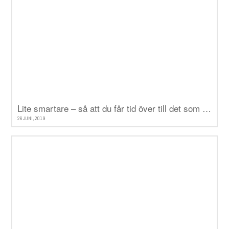
Lite smartare – så att du får tid över till det som verkligen betyder något
26 JUNI, 2019