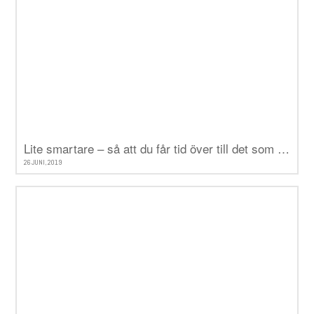
Lite smartare – så att du får tid över till det som verkligen betyder något
26 JUNI, 2019