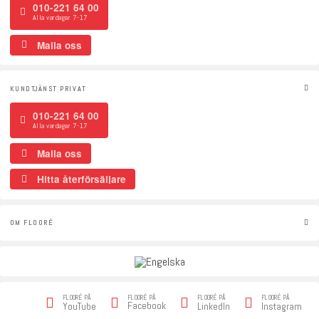
010-221 64 00
Alla vardagar 7-17
Maila oss
KUNDTJÄNST PRIVAT
010-221 64 00
Alla vardagar 7-17
Maila oss
Hitta återförsäljare
OM FLOORÉ
FLOORÉ PÅ
FLOORÉ PÅ
FLOORÉ PÅ
FLOORÉ PÅ
Facebook
YouTube
LinkedIn
Instagram