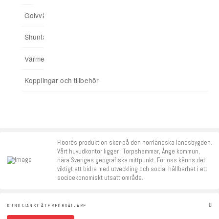
Golvvärmefördelare
För spårade spånskivor
04. Addera funktioner
Shuntar
Startpaket
Värmereglering
Signalförstärkare
Kopplingar och tillbehör
Tillbehör
Floorés produktion sker på den norrländska landsbygden.
Vårt huvudkontor ligger i Torpshammar, Ånge kommun,
nära Sveriges geografiska mittpunkt. För oss känns det
viktigt att bidra med utveckling och social hållbarhet i ett
socioekonomiskt utsatt område.
KUNDTJÄNST ÅTERFÖRSÄLJARE