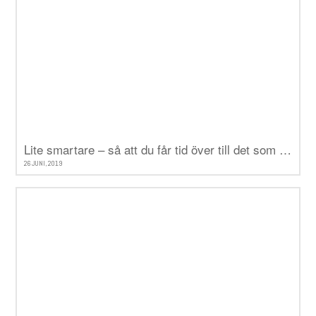
Lite smartare – så att du får tid över till det som verkligen betyder något
26 JUNI, 2019