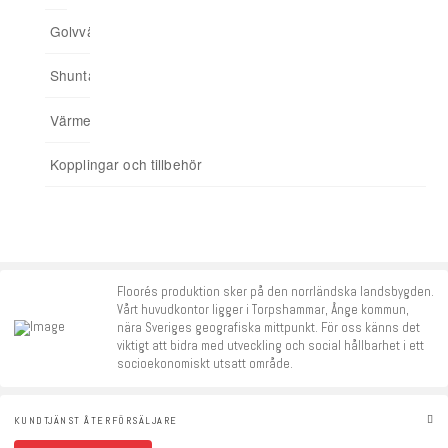
Golvvärmefördelare
För spårade spånskivor
04. Addera funktioner
Shuntar
Startpaket
Värmereglering
Signalförstärkare
Kopplingar och tillbehör
Tillbehör
Floorés produktion sker på den norrländska landsbygden.
Vårt huvudkontor ligger i Torpshammar, Ånge kommun,
nära Sveriges geografiska mittpunkt. För oss känns det
viktigt att bidra med utveckling och social hållbarhet i ett
socioekonomiskt utsatt område.
KUNDTJÄNST ÅTERFÖRSÄLJARE