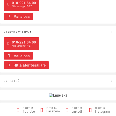
010-221 64 00
Alla vardagar 7-17
Maila oss
KUNDTJÄNST PRIVAT
010-221 64 00
Alla vardagar 7-17
Maila oss
Hitta återförsäljare
OM FLOORÉ
FLOORÉ PÅ
FLOORÉ PÅ
FLOORÉ PÅ
FLOORÉ PÅ
Facebook
YouTube
LinkedIn
Instagram