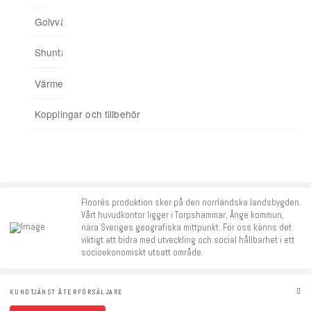
Golvvärmefördelare
För spårade spånskivor
04. Addera funktioner
Shuntar
Startpaket
Värmereglering
Signalförstärkare
Kopplingar och tillbehör
Tillbehör
Floorés produktion sker på den norrländska landsbygden.
Vårt huvudkontor ligger i Torpshammar, Ånge kommun,
nära Sveriges geografiska mittpunkt. För oss känns det
viktigt att bidra med utveckling och social hållbarhet i ett
socioekonomiskt utsatt område.
KUNDTJÄNST ÅTERFÖRSÄLJARE