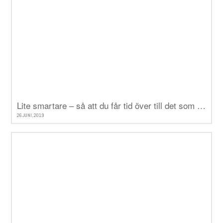
Lite smartare – så att du får tid över till det som verkligen betyder något
26 JUNI, 2019