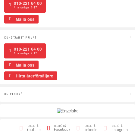
010-221 64 00
Alla vardagar 7-17
Maila oss
KUNDTJÄNST PRIVAT
010-221 64 00
Alla vardagar 7-17
Maila oss
Hitta återförsäljare
OM FLOORÉ
FLOORÉ PÅ
FLOORÉ PÅ
FLOORÉ PÅ
FLOORÉ PÅ
Facebook
YouTube
LinkedIn
Instagram