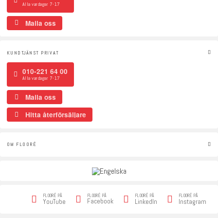
Alla vardagar 7-17
Maila oss
KUNDTJÄNST PRIVAT
010-221 64 00
Alla vardagar 7-17
Maila oss
Hitta återförsäljare
OM FLOORÉ
FLOORÉ PÅ
FLOORÉ PÅ
FLOORÉ PÅ
FLOORÉ PÅ
Facebook
YouTube
LinkedIn
Instagram