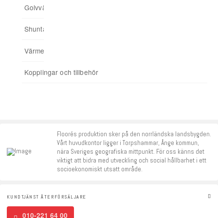
Golvvärmefördelare
För spårade spånskivor
04. Addera funktioner
Shuntar
Startpaket
Värmereglering
Signalförstärkare
Kopplingar och tillbehör
Tillbehör
Floorés produktion sker på den norrländska landsbygden.
Vårt huvudkontor ligger i Torpshammar, Ånge kommun,
nära Sveriges geografiska mittpunkt. För oss känns det
viktigt att bidra med utveckling och social hållbarhet i ett
socioekonomiskt utsatt område.
KUNDTJÄNST ÅTERFÖRSÄLJARE
010-221 64 00