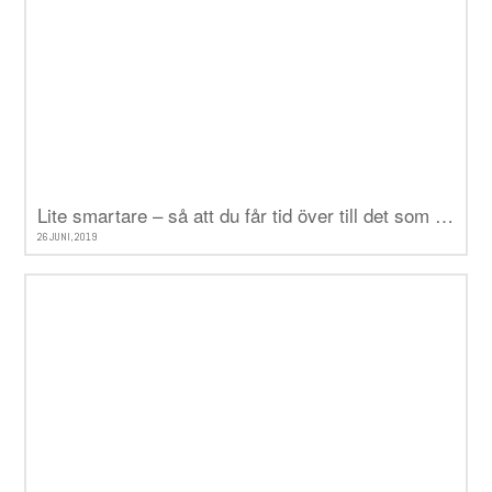
Lite smartare – så att du får tid över till det som verkligen betyder något
26 JUNI, 2019