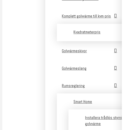
Komplett golvvärme till kvm-pris
Kvadratmeterpris
Golvvärmeskivor
Golvvärmeslang
Rumsreglering
Smart Home
Installera trådlös styrning a
golvvärme