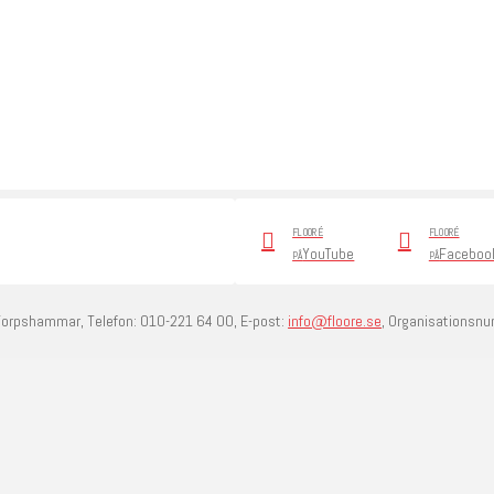
FLOORÉ
FLOORÉ
YouTube
Faceboo
PÅ
PÅ
Torpshammar, Telefon: 010-221 64 00, E-post:
info@floore.se
, Organisationsn