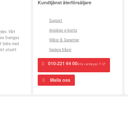
Kundtjänst återförsäljare
Support
Ansökan e-konto
gden. Vårt
ra Sveriges
Villkor & Garantier
tt bidra med
skt utsatt
Vanliga frågor
010-221 64 00
Alla vardagar 7-17
Maila oss