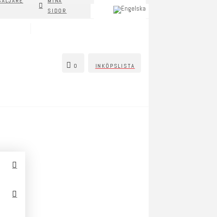
SÄLJARE
MINA
SIDOR
0
INKÖPSLISTA