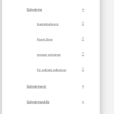
Golvvärme
Kvadratmeterpris
Flooré Skiva
Ingjuten golvvärme
För spårade spånskivor
Golvvärmerör
Golvvärmeskåp