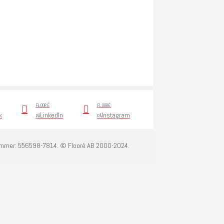
FLOORÉ
FLOORÉ
k
LinkedIn
Instagram
PÅ
PÅ
ummer: 556598-7814. © Flooré AB 2000-2024.