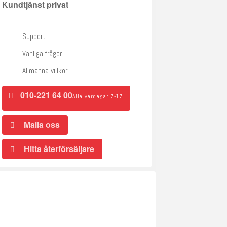
Kundtjänst privat
Support
Vanliga frågor
Allmänna villkor
010-221 64 00
Alla vardagar 7-17
Maila oss
Hitta återförsäljare