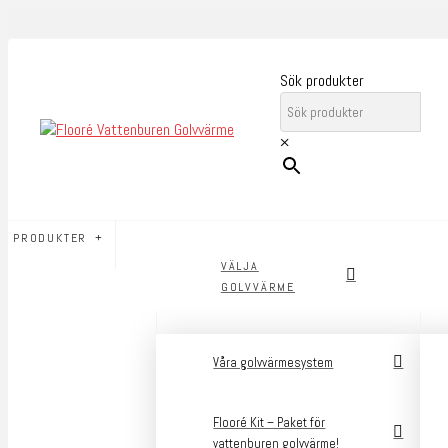
Sök produkter
×
PRODUKTER
VÄLJA
GOLVVÄRME
Våra golvvärmesystem
Flooré Kit – Paket för
vattenburen golvvärme!