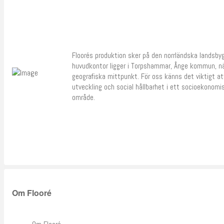
Floorés produktion sker på den norrländska landsby
huvudkontor ligger i Torpshammar, Ånge kommun, nä
geografiska mittpunkt. För oss känns det viktigt a
utveckling och social hållbarhet i ett socioekonomi
område.
Om Flooré