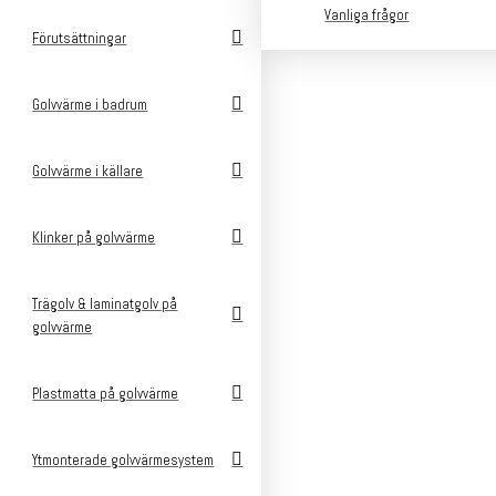
Vanliga frågor
Förutsättningar
Golvvärme i badrum
Golvvärme i källare
Klinker på golvvärme
Trägolv & laminatgolv på
golvvärme
Plastmatta på golvvärme
v
Ytmonterade golvvärmesystem