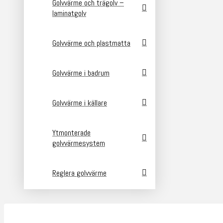
Golvvärme och trägolv –
laminatgolv
Golvvärme och plastmatta
Golvvärme i badrum
Golvvärme i källare
Ytmonterade
golvvärmesystem
Reglera golvvärme