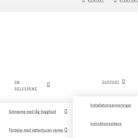
KONTAKT
ÅTERFÖR
OM
SUPPORT
GOLVVÄRME
Installationsanvisningar
Golvvärme med låg bygghöjd
Instruktionsvideos
Fördelar med vattenburen värme