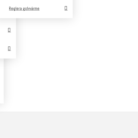
Reglera golvvärme