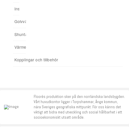
Installationsskåp
Ingjuten golvvärme
Minishuntskåp
Upp till 175 kvm
Trådbunden styrning
03. Anslut hemmet till app
Golvvärmefördelare
För spårade spånskivor
04. Addera funktioner
Shuntar
Startpaket
Värmereglering
Signalförstärkare
Kopplingar och tillbehör
Tillbehör
Floorés produktion sker på den norrländska landsbygden.
Vårt huvudkontor ligger i Torpshammar, Ånge kommun,
nära Sveriges geografiska mittpunkt. För oss känns det
viktigt att bidra med utveckling och social hållbarhet i ett
socioekonomiskt utsatt område.