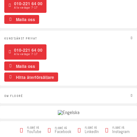
010-221 64 00
Alla vardagar 7-17
Maila oss
KUNDTJÄNST PRIVAT
010-221 64 00
Alla vardagar 7-17
Maila oss
Hitta återförsäljare
OM FLOORÉ
FLOORÉ PÅ
FLOORÉ PÅ
FLOORÉ PÅ
FLOORÉ PÅ
Facebook
YouTube
LinkedIn
Instagram