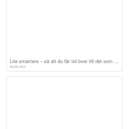
Lite smartare – så att du får tid över till det som verkligen betyder något
26 JUNI, 2019