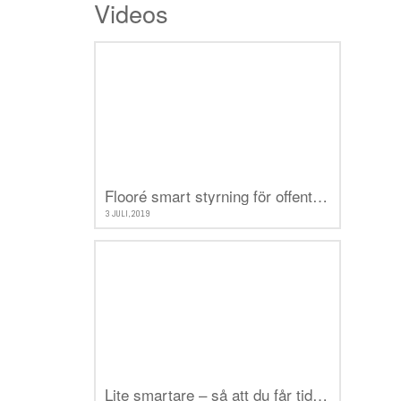
Videos
Flooré smart styrning för offentliga byggnader
3 JULI, 2019
Lite smartare – så att du får tid över till det som verkligen betyder något