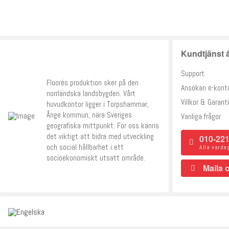
Kundtjänst å
Support
Floorés produktion sker på den
Ansökan e-kont
norrländska landsbygden. Vårt
Villkor & Garanti
huvudkontor ligger i Torpshammar,
Ånge kommun, nära Sveriges
Vanliga frågor
geografiska mittpunkt. För oss känns
det viktigt att bidra med utveckling
010-221
och social hållbarhet i ett
Alla varda
socioekonomiskt utsatt område.
Maila 