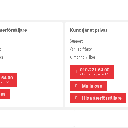
terförsäljare
Kundtjänst privat
Support
o
Vanliga frågor
er
Allmänna villkor
010-221 64 00
Alla vardagar 7-17
 64 00
gar 7-17
Maila oss
oss
Hitta återförsäljare