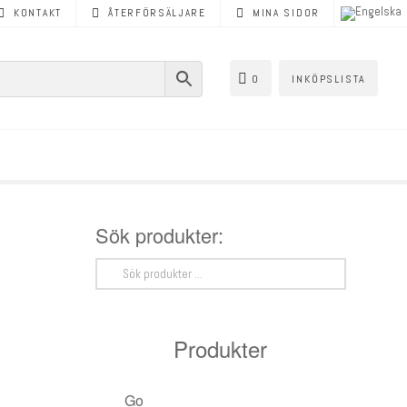
KONTAKT
ÅTERFÖRSÄLJARE
MINA SIDOR
0
INKÖPSLISTA
Sök produkter:
Sök
efter:
Produkter
Golvvärme
< Tillbaka
< Tillbaka
< Tillbaka
< Tillbaka
< Tillbaka