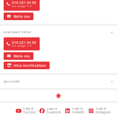
010-221 64 00
Alla vardagar 7-17
Maila oss
KUNDTJÄNST PRIVAT
010-221 64 00
Alla vardagar 7-17
Maila oss
Hitta återförsäljare
OM FLOORÉ
FLOORÉ PÅ
FLOORÉ PÅ
FLOORÉ PÅ
FLOORÉ PÅ
Facebook
YouTube
LinkedIn
Instagram