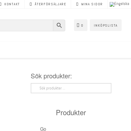
KONTAKT
ÅTERFÖRSÄLJARE
MINA SIDOR
0
INKÖPSLISTA
Sök produkter:
Sök
efter:
Produkter
Golvvärme
< Tillbaka
< Tillbaka
< Tillbaka
< Tillbaka
< Tillbaka