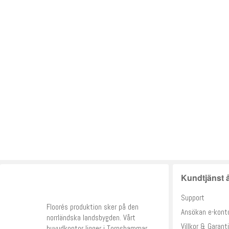
Kundtjänst å
Support
Floorés produktion sker på den
Ansökan e-kont
norrländska landsbygden. Vårt
Villkor & Garanti
huvudkontor ligger i Torpshammar,