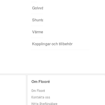
app
Golvvärmefördelare
För spårade spånskivor
04. Addera funktioner
Shuntar
Startpaket
Värmereglering
Signalförstärkare
Kopplingar och tillbehör
Tillbehör
Om Flooré
Om Flooré
Kontakta oss
Hitta återförsäljare