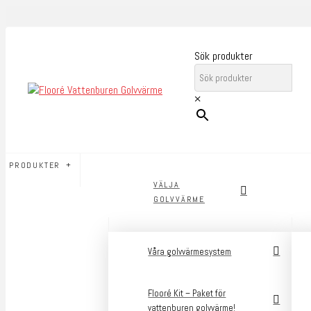
Sök produkter
×
PRODUKTER
VÄLJA
GOLVVÄRME
Våra golvvärmesystem
Flooré Kit – Paket för
vattenburen golvvärme!