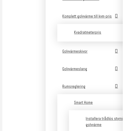
Komplett golvvärme till kvm-pris
Kvadratmeterpris
Golvvärmeskivor
Golvvärmeslang
Rumsreglering
Smart Home
Installera trådlös styrning a
golvvärme