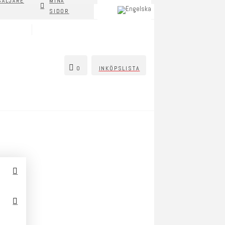
SÄLJARE
MINA
SIDOR
0
INKÖPSLISTA