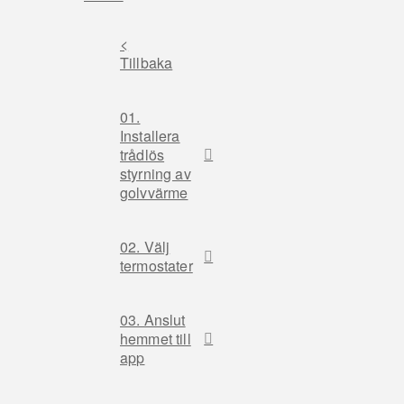
<
Tillbaka
01.
Installera
trådlös
styrning av
golvvärme
02. Välj
termostater
03. Anslut
hemmet till
app