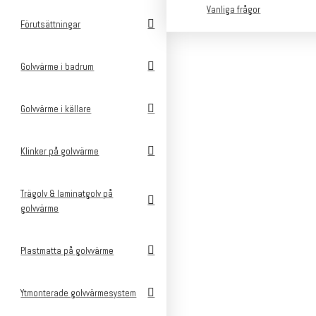
Vanliga frågor
Förutsättningar
Golvvärme i badrum
Golvvärme i källare
Klinker på golvvärme
Trägolv & laminatgolv på
golvvärme
Plastmatta på golvvärme
v
Ytmonterade golvvärmesystem