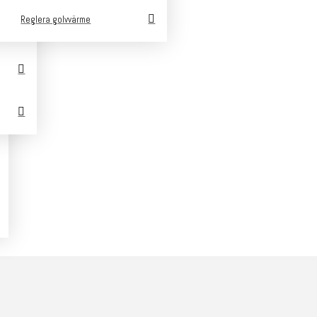
Reglera golvvärme