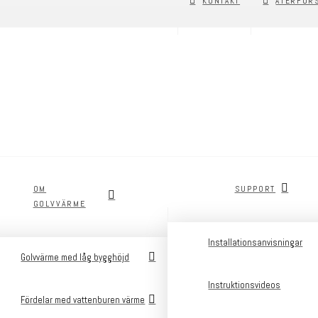
KONTAKT
ÅTERFÖR
OM
SUPPORT
GOLVVÄRME
Installationsanvisningar
Golvvärme med låg bygghöjd
Instruktionsvideos
Fördelar med vattenburen värme