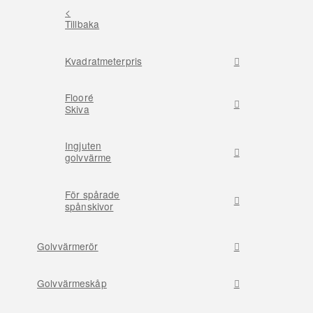
<
Tillbaka
Kvadratmeterpris
Flooré
Skiva
Ingjuten
golvvärme
För spårade
spånskivor
Golvvärmerör
Golvvärmeskåp