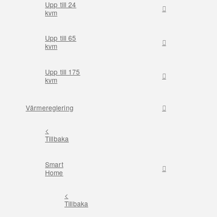
Upp till 24
kvm
Upp till 65
kvm
Upp till 175
kvm
Värmereglering
<
Tillbaka
Smart
Home
<
Tillbaka