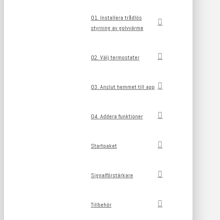
01. Installera trådlös
styrning av golvvärme
02. Välj termostater
03. Anslut hemmet till app
04. Addera funktioner
Startpaket
Signalförstärkare
Tillbehör