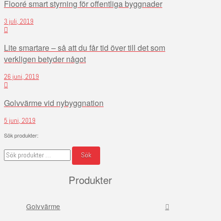
Flooré smart styrning för offentliga byggnader
3 juli, 2019
Lite smartare – så att du får tid över till det som
verkligen betyder något
26 juni, 2019
Golvvärme vid nybyggnation
5 juni, 2019
Sök produkter:
Sök
Sök
efter:
Produkter
Golvvärme