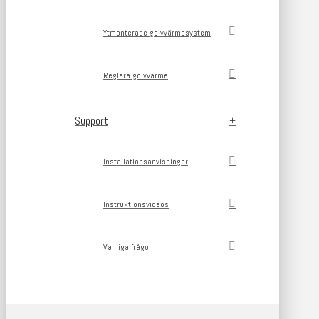
Ytmonterade golvvärmesystem
Reglera golvvärme
Support
Installationsanvisningar
Instruktionsvideos
Vanliga frågor