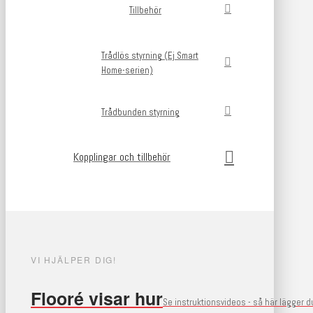
Tillbehör
Trådlös styrning (Ej Smart
Home-serien)
Trådbunden styrning
Kopplingar och tillbehör
VI HJÄLPER DIG!
Flooré visar hur
Se instruktionsvideos - så här lägger 