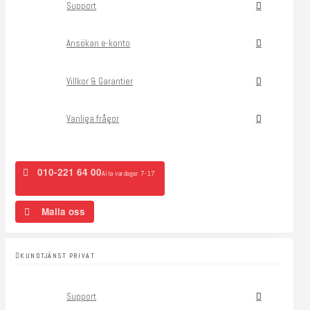
Support
Ansökan e-konto
Villkor & Garantier
Vanliga frågor
010-221 64 00
Alla vardagar 7-17
Maila oss
KUNDTJÄNST PRIVAT
Support