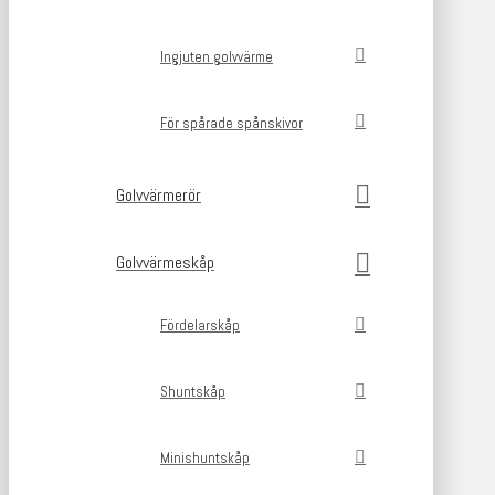
Ingjuten golvvärme
För spårade spånskivor
Golvvärmerör
Golvvärmeskåp
Fördelarskåp
Shuntskåp
Minishuntskåp