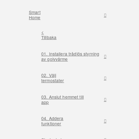
Smart
Home
<
Tillbaka
01. Installera trådlös styrning
av golvvärme
02. Välj
termostater
03. Anslut hemmet till
app
04. Addera
funktioner