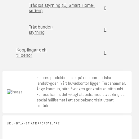
Trådlös styrning (Ej Smart Home-
serien)
Trådbunden
styrning
Kopplingar och
tillbehör
Floorés produktion sker på den norrländska
landsbygden. Vårt huvudkontor ligger i Torpshammar,
Ånge kommun, nära Sveriges geografiska mittpunkt.
För oss känns det viktigt att bidra med utveckling och
social hållbarhet i ett socioekonomiskt utsatt
område.
KUNDTJÄNST ÅTERFÖRSÄLJARE