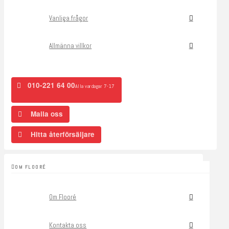
Vanliga frågor
Allmänna villkor
010-221 64 00
Alla vardagar 7-17
Maila oss
Hitta återförsäljare
OM FLOORÉ
Om Flooré
Kontakta oss