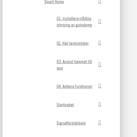
Smart Home
01. Installera trådlös
styrning av golvvärme
02. Välj termostater
03. Anslut hemmet till
app
04. Addera funktioner
Startpaket
Signalförstärkare