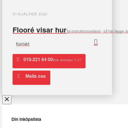
VI HJÄLPER DIG!
Flooré visar hur
Se instruktionsvideos - så här lägger 
Kontakt
010-221 64 00
Alla vardagar 7-17
Maila oss
Din inköpslista