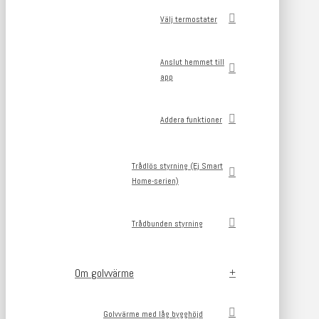
Välj termostater
Anslut hemmet till
app
Addera funktioner
Trådlös styrning (Ej Smart
Home-serien)
Trådbunden styrning
Om golvvärme
Golvvärme med låg bygghöjd