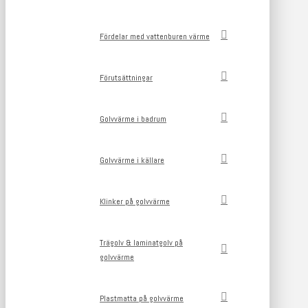
Fördelar med vattenburen värme
Förutsättningar
Golvvärme i badrum
Golvvärme i källare
Klinker på golvvärme
Trägolv & laminatgolv på
golvvärme
Plastmatta på golvvärme