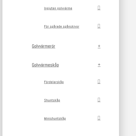
Ingjuten golvvärme
För spårade spånskivor
Golvvärmerör
Golvvärmeskåp
Fördelarskåp
Shuntskåp
Minishuntskåp