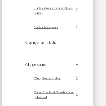
Trådlös styrning (Ej Smart Home-
serien)
Trådbunden styrning
Kopplingar och tillbehör
Välja golvvärme
Våra golvvärmesystem
Flooré Kit – Paket för vattenburen
golvvärme!