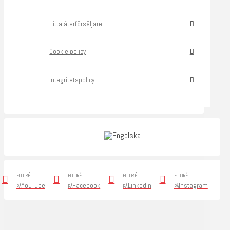
Hitta återförsäljare
Cookie policy
Integritetspolicy
FLOORÉ
FLOORÉ
FLOORÉ
FLOORÉ
YouTube
Facebook
LinkedIn
Instagram
PÅ
PÅ
PÅ
PÅ