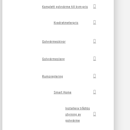
Komplett golvvärme till kvm-pris
Kvadratmeterpris
Golvvärmeskivor
Golvvärmeslang
Rumsreglering
Smart Home
Installera trådlös
styrning av
golvvärme