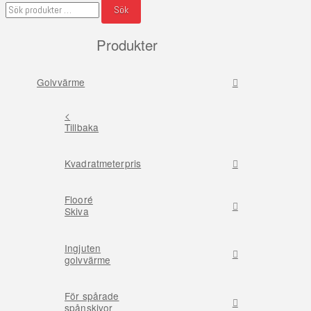
Sök
Sök
efter:
Produkter
Golvvärme
<
Tillbaka
Kvadratmeterpris
Flooré
Skiva
Ingjuten
golvvärme
För spårade
spånskivor