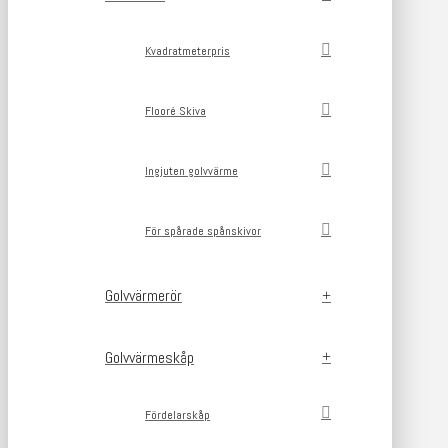
Kvadratmeterpris
Flooré Skiva
Ingjuten golvvärme
För spårade spånskivor
Golvvärmerör
Golvvärmeskåp
Fördelarskåp