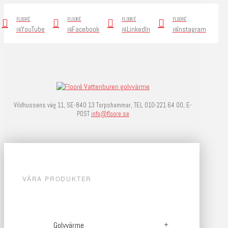
FLOORÉ
FLOORÉ
FLOORÉ
FLOORÉ
YouTube
Facebook
LinkedIn
Instagram
PÅ
PÅ
PÅ
PÅ
Vildhussens väg 11, SE-840 13 Torpshammar, TEL 010-221 64 00, E-
POST
info@floore.se
VÅRA PRODUKTER
Golvvärme