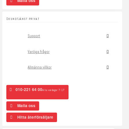
Maila oss
KUNDTJÄNST PRIVAT
Support
Vanliga frågor
Allmänna villkor
010-221 64 00
Alla vardagar 7-17
Maila oss
Hitta återförsäljare