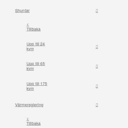
Shuntar
<
Tillbaka
Upp till 24
kvm
Upp till 65
kvm
Upp till 175
kvm
Värmereglering
<
Tillbaka