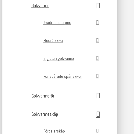
Golvvärme
Kvadratmeterpris
Flooré Skiva
Ingjuten golvvärme
För spårade spånskivor
Golvvärmerör
Golvvärmeskåp
Fördelarskåp