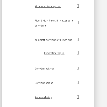
Våra golvvärmesystem
Flooré Kit – Paket för vattenburen
golvvärme!
Komplett golvvärme till kvm-pris
Kvadratmeterpris
Golvvärmeskivor
Golvvärmeslang
Rumsreglering