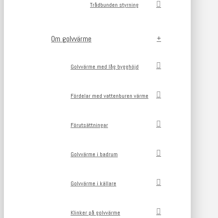
Trådbunden styrning
Om golvvärme
Golvvärme med låg bygghöjd
Fördelar med vattenburen värme
Förutsättningar
Golvvärme i badrum
Golvvärme i källare
Klinker på golvvärme