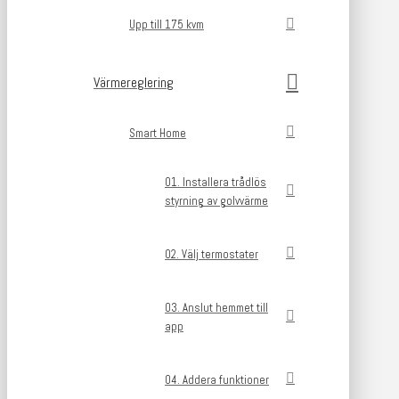
Upp till 175 kvm
Värmereglering
Smart Home
01. Installera trådlös
styrning av golvvärme
02. Välj termostater
03. Anslut hemmet till
app
04. Addera funktioner