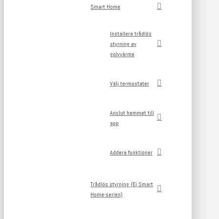
Smart Home
Installera trådlös
styrning av
golvvärme
Välj termostater
Anslut hemmet till
app
Addera funktioner
Trådlös styrning (Ej Smart
Home-serien)