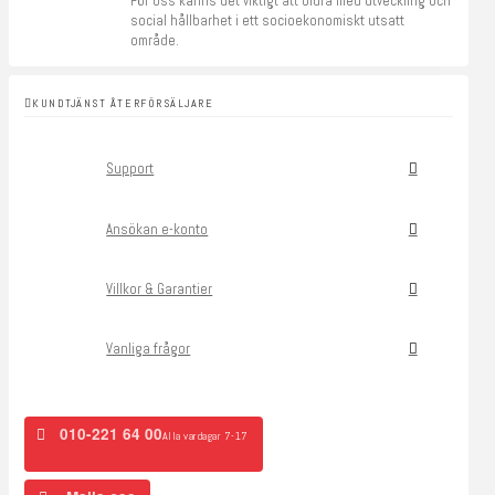
För oss känns det viktigt att bidra med utveckling och
social hållbarhet i ett socioekonomiskt utsatt
område.
KUNDTJÄNST ÅTERFÖRSÄLJARE
Support
Ansökan e-konto
Villkor & Garantier
Vanliga frågor
010-221 64 00
Alla vardagar 7-17