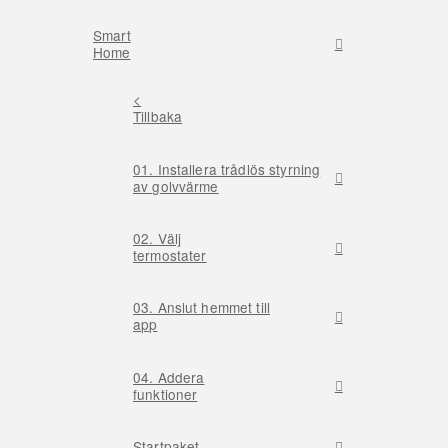
Smart
Home
<
Tillbaka
01. Installera trådlös styrning
av golvvärme
02. Välj
termostater
03. Anslut hemmet till
app
04. Addera
funktioner
Startpaket