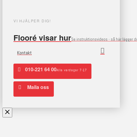
VI HJÄLPER DIG!
Flooré visar hur
Se instruktionsvideos - så här lägger 
Kontakt
010-221 64 00
Alla vardagar 7-17
Maila oss