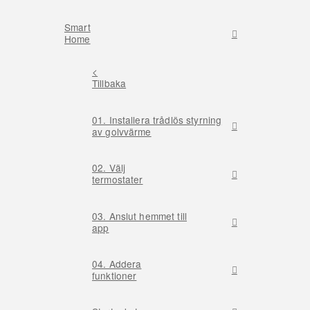
Smart
Home
<
Tillbaka
01. Installera trådlös styrning
av golvvärme
02. Välj
termostater
03. Anslut hemmet till
app
04. Addera
funktioner