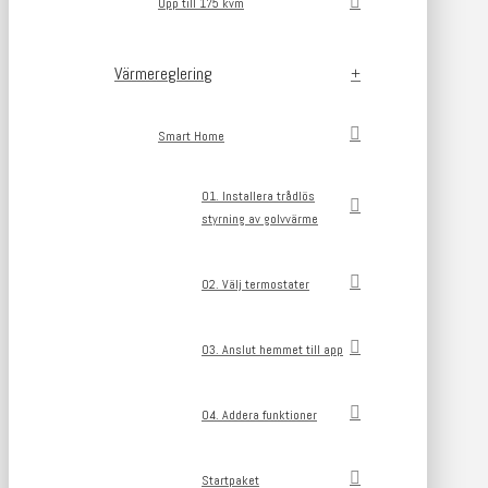
Upp till 175 kvm
Värmereglering
Smart Home
01. Installera trådlös
styrning av golvvärme
02. Välj termostater
03. Anslut hemmet till app
04. Addera funktioner
Startpaket