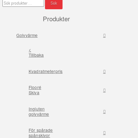
Sök
efter:
Produkter
Golvvärme
<
Tillbaka
Kvadratmeterpris
Flooré
Skiva
Ingjuten
golvvärme
För spårade
spånskivor