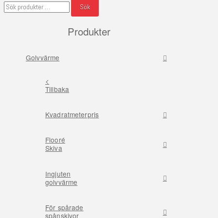
Sök
Sök
efter:
Produkter
Golvvärme
<
Tillbaka
Kvadratmeterpris
Flooré
Skiva
Ingjuten
golvvärme
För spårade
spånskivor