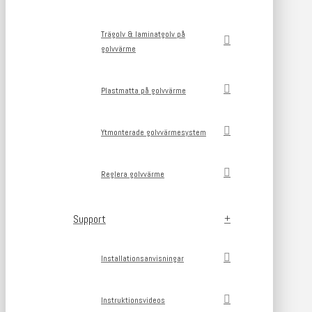
Trägolv & laminatgolv på
golvvärme
Plastmatta på golvvärme
Ytmonterade golvvärmesystem
Reglera golvvärme
Support
Installationsanvisningar
Instruktionsvideos