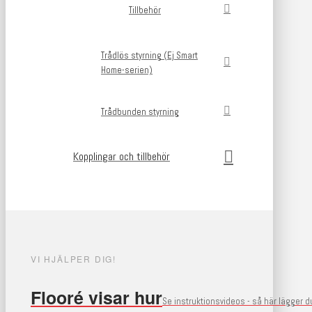
Tillbehör
Trådlös styrning (Ej Smart
Home-serien)
Trådbunden styrning
Kopplingar och tillbehör
VI HJÄLPER DIG!
Flooré visar hur
Se instruktionsvideos - så här lägger 