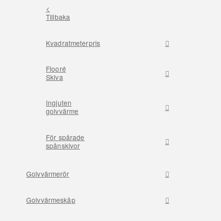
<
Tillbaka
Kvadratmeterpris
Flooré
Skiva
Ingjuten
golvvärme
För spårade
spånskivor
Golvvärmerör
Golvvärmeskåp