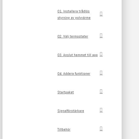
01. Installera trådlös
styrning av golvvärme
02. Välj termostater
03. Anslut hemmet till app
04. Addera funktioner
Startpaket
Signalförstärkare
Tillbehör