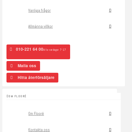
Vanliga frågor
Allmänna villkor
010-221 64 00
Alla vardagar 7-17
Maila oss
Hitta återförsäljare
OM FLOORÉ
Om Flooré
Kontakta oss