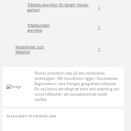
Trådlös styrning (Ej Smart Home-
serien)
Trådbunden
styrning
Kopplingar och
tillbehör
Floorés produktion sker på den norrländska
landsbygden. Vårt huvudkontor ligger i Torpshammar,
Ånge kommun, nära Sveriges geografiska mittpunkt.
För oss känns det viktigt att bidra med utveckling och
social hållbarhet i ett socioekonomiskt utsatt
område.
KUNDTJÄNST ÅTERFÖRSÄLJARE