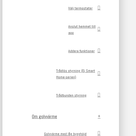
Välj termostater
Anslut hemmet till
app
Addera funktioner
Trådlös styrning (Ej Smart
Home-serien)
Trådbunden styrning
Om golvvärme
Golvvärme med låg bygghöjd