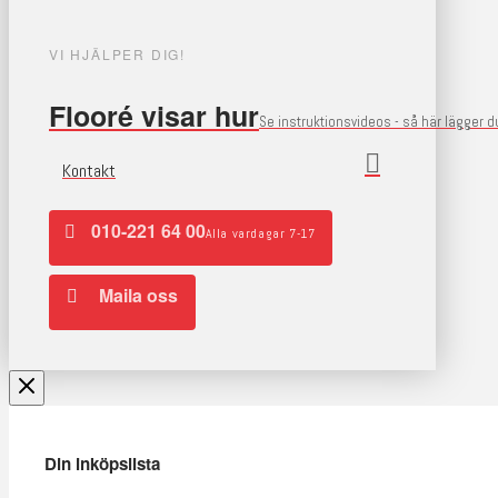
VI HJÄLPER DIG!
Flooré visar hur
Se instruktionsvideos - så här lägger 
Kontakt
010-221 64 00
Alla vardagar 7-17
Maila oss
Din inköpslista