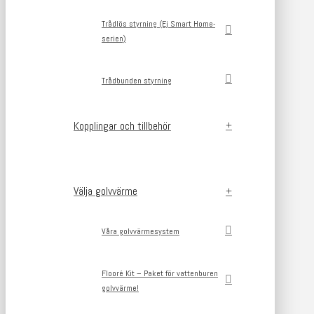
Trådlös styrning (Ej Smart Home-
serien)
Trådbunden styrning
Kopplingar och tillbehör
Välja golvvärme
Våra golvvärmesystem
Flooré Kit – Paket för vattenburen
golvvärme!