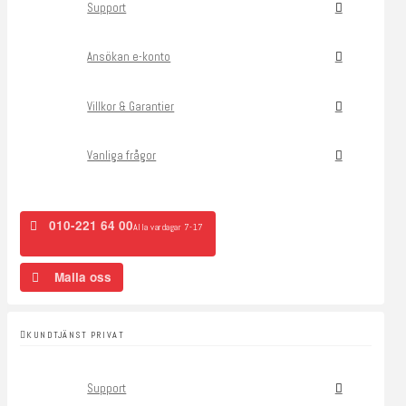
Support
Ansökan e-konto
Villkor & Garantier
Vanliga frågor
010-221 64 00
Alla vardagar 7-17
Maila oss
KUNDTJÄNST PRIVAT
Support