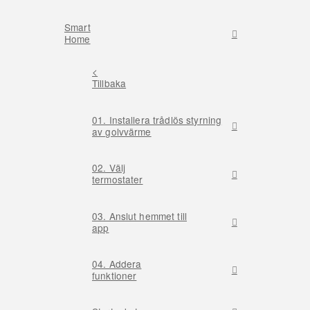
Smart
Home
<
Tillbaka
01. Installera trådlös styrning
av golvvärme
02. Välj
termostater
03. Anslut hemmet till
app
04. Addera
funktioner