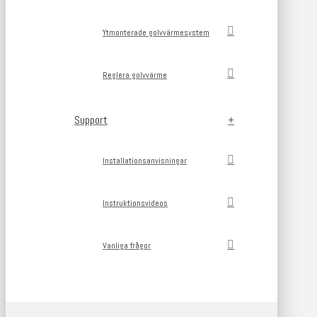
Ytmonterade golvvärmesystem
Reglera golvvärme
Support
Installationsanvisningar
Instruktionsvideos
Vanliga frågor