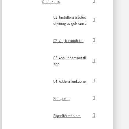
Smart Home
01. Installera trådlös
styrning av golvvärme
02. Välj termostater
03. Anslut hemmet till
app
04. Addera funktioner
Startpaket
Signalförstärkare