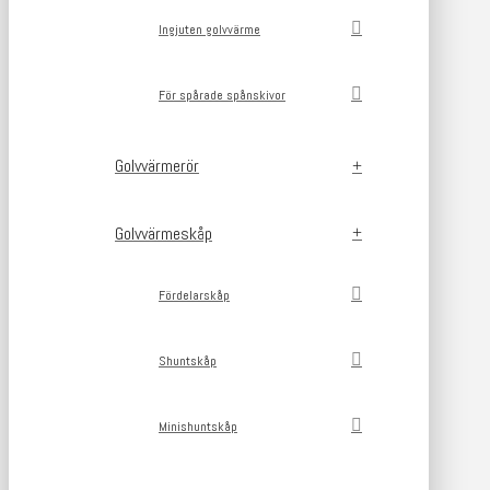
Ingjuten golvvärme
För spårade spånskivor
Golvvärmerör
Golvvärmeskåp
Fördelarskåp
Shuntskåp
Minishuntskåp