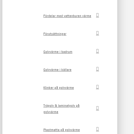
Fördelar med vattenburen värme
Förutsättningar
Golvvärme i badrum
Golvvärme i källare
Klinker på golvvärme
Trägolv & laminatgolv på
golvvärme
Plastmatta på golvvärme