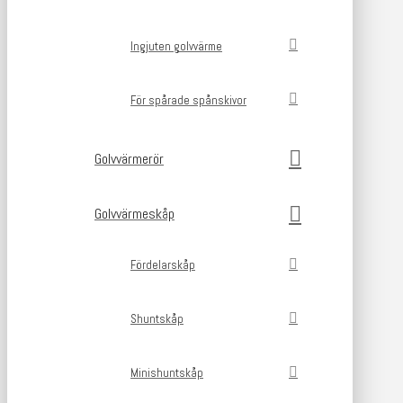
Ingjuten golvvärme
För spårade spånskivor
Golvvärmerör
Golvvärmeskåp
Fördelarskåp
Shuntskåp
Minishuntskåp