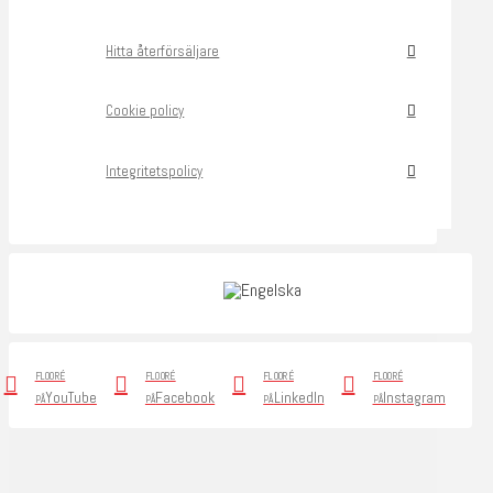
Hitta återförsäljare
Cookie policy
Integritetspolicy
FLOORÉ
FLOORÉ
FLOORÉ
FLOORÉ
YouTube
Facebook
LinkedIn
Instagram
PÅ
PÅ
PÅ
PÅ