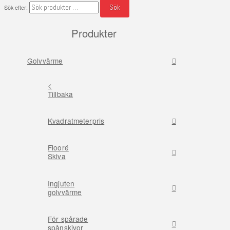
Sök
Sök efter:
Produkter
Golvvärme
<
Tillbaka
Kvadratmeterpris
Flooré
Skiva
Ingjuten
golvvärme
För spårade
spånskivor