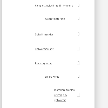
Komplett golvvärme till kvm-pris
Kvadratmeterpris
Golvvärmeskivor
Golvvärmeslang
Rumsreglering
Smart Home
Installera trådlös
styrning av
golvvärme