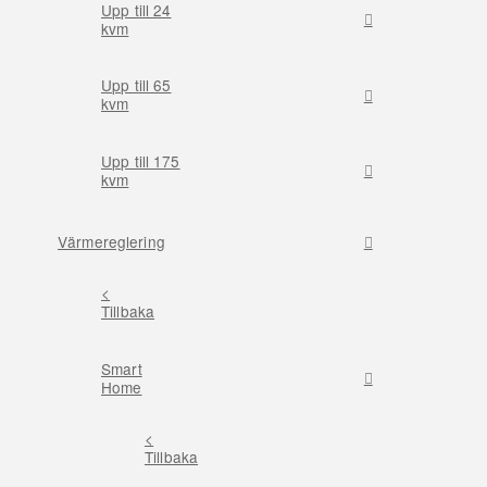
Upp till 24
kvm
Upp till 65
kvm
Upp till 175
kvm
Värmereglering
<
Tillbaka
Smart
Home
<
Tillbaka