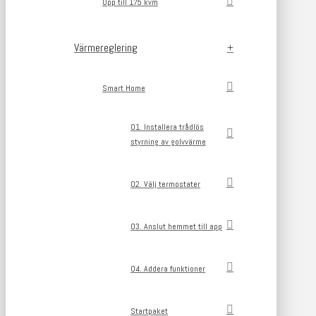
Upp till 175 kvm
Värmereglering
Smart Home
01. Installera trådlös
styrning av golvvärme
02. Välj termostater
03. Anslut hemmet till app
04. Addera funktioner
Startpaket