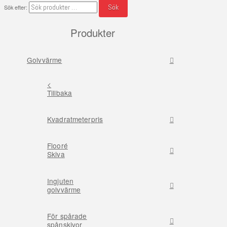
Sök
Sök efter:
Produkter
Golvvärme
<
Tillbaka
Kvadratmeterpris
Flooré
Skiva
Ingjuten
golvvärme
För spårade
spånskivor