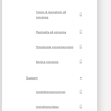
Trägolv & laminatgolv på
golvvärme
Plastmatta på golvvärme
Ytmonterade golvvärmesystem
Reglera golvvärme
Support
Installationsanvisningar
Instruktionsvideos