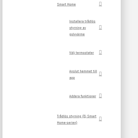
Smart Home
Installera trådlös
styrning av
golvvärme
Välj termostater
Anslut hemmet till
app
Addera funktioner
Trådlös styrning (Ej Smart
Home-serien)