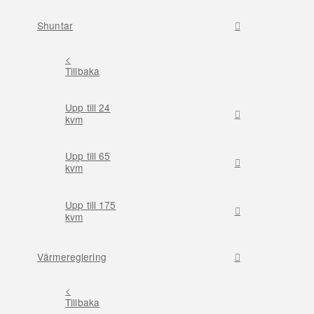
Shuntar
<
Tillbaka
Upp till 24
kvm
Upp till 65
kvm
Upp till 175
kvm
Värmereglering
<
Tillbaka