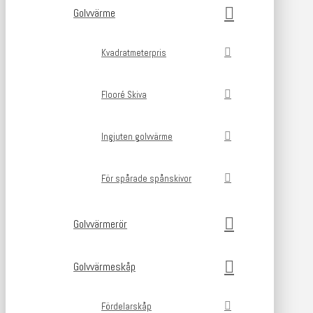
Golvvärme
Kvadratmeterpris
Flooré Skiva
Ingjuten golvvärme
För spårade spånskivor
Golvvärmerör
Golvvärmeskåp
Fördelarskåp