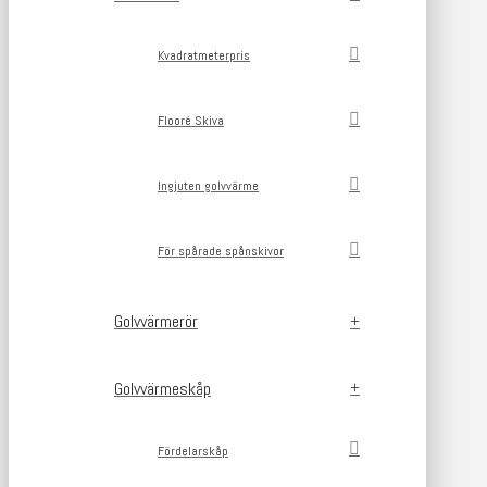
Kvadratmeterpris
Flooré Skiva
Ingjuten golvvärme
För spårade spånskivor
Golvvärmerör
Golvvärmeskåp
Fördelarskåp