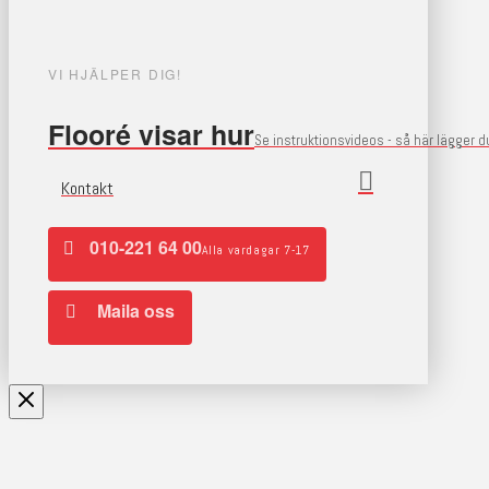
VI HJÄLPER DIG!
Flooré visar hur
Se instruktionsvideos - så här lägger 
Kontakt
010-221 64 00
Alla vardagar 7-17
Maila oss