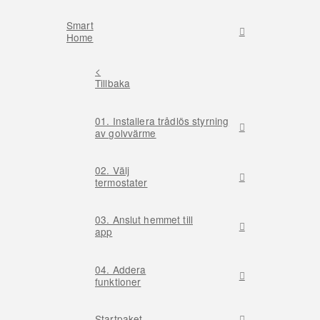
Smart
Home
<
Tillbaka
01. Installera trådlös styrning
av golvvärme
02. Välj
termostater
03. Anslut hemmet till
app
04. Addera
funktioner
Startpaket