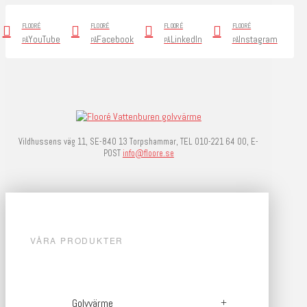
FLOORÉ
FLOORÉ
FLOORÉ
FLOORÉ
YouTube
Facebook
LinkedIn
Instagram
PÅ
PÅ
PÅ
PÅ
Vildhussens väg 11, SE-840 13 Torpshammar, TEL 010-221 64 00, E-
POST
info@floore.se
VÅRA PRODUKTER
Golvvärme