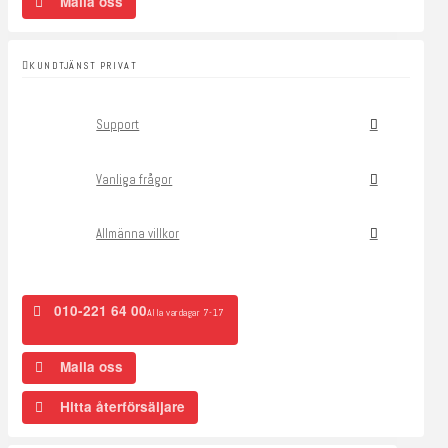
Maila oss
KUNDTJÄNST PRIVAT
Support
Vanliga frågor
Allmänna villkor
010-221 64 00
Alla vardagar 7-17
Maila oss
Hitta återförsäljare