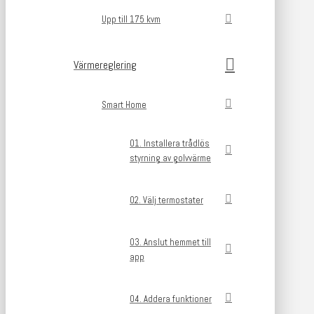
Upp till 175 kvm
Värmereglering
Smart Home
01. Installera trådlös
styrning av golvvärme
02. Välj termostater
03. Anslut hemmet till
app
04. Addera funktioner