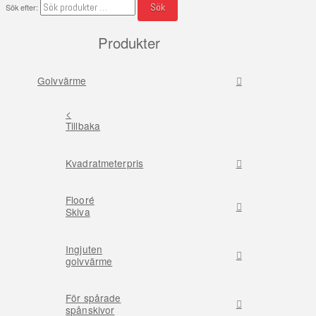
Sök
Sök efter:
Produkter
Golvvärme
<
Tillbaka
Kvadratmeterpris
Flooré
Skiva
Ingjuten
golvvärme
För spårade
spånskivor