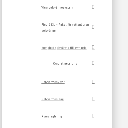
Våra golvvärmesystem
Flooré Kit – Paket för vattenburen
golvvärme!
Komplett golvvärme till kvm-pris
Kvadratmeterpris
Golvvärmeskivor
Golvvärmeslang
Rumsreglering