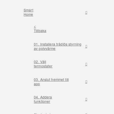
Smart
Home
<
Tillbaka
01. Installera trådlös styrning
av golvvärme
02. Välj
termostater
03. Anslut hemmet till
app
04. Addera
funktioner