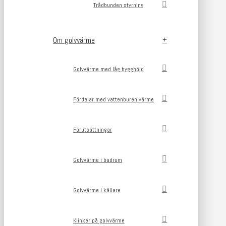
Trådbunden styrning
Om golvvärme
Golvvärme med låg bygghöjd
Fördelar med vattenburen värme
Förutsättningar
Golvvärme i badrum
Golvvärme i källare
Klinker på golvvärme