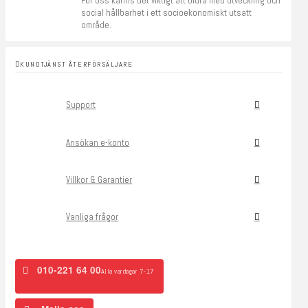
För oss känns det viktigt att bidra med utveckling och
social hållbarhet i ett socioekonomiskt utsatt
område.
KUNDTJÄNST ÅTERFÖRSÄLJARE
Support
Ansökan e-konto
Villkor & Garantier
Vanliga frågor
010-221 64 00
Alla vardagar 7-17