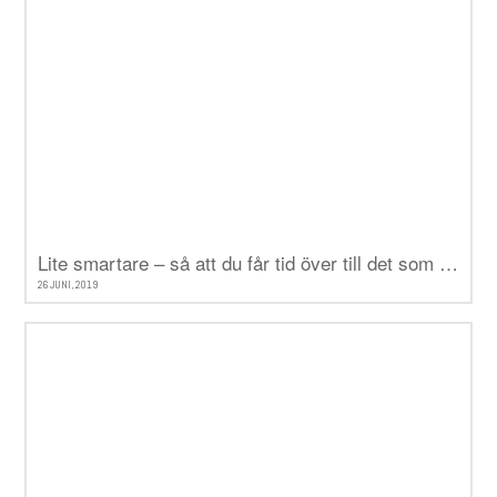
Lite smartare – så att du får tid över till det som verkligen betyder något
26 JUNI, 2019