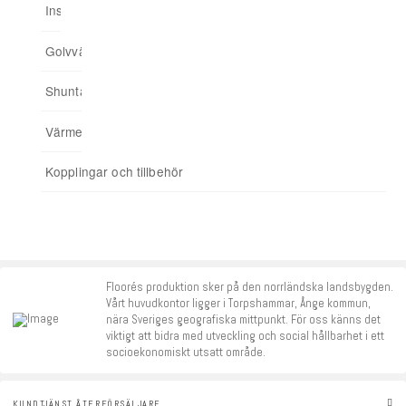
Installationsskåp
Ingjuten golvvärme
Minishuntskåp
Upp till 175 kvm
Trådbunden styrning
03. Anslut hemmet till app
Golvvärmefördelare
För spårade spånskivor
04. Addera funktioner
Shuntar
Startpaket
Värmereglering
Signalförstärkare
Kopplingar och tillbehör
Tillbehör
Floorés produktion sker på den norrländska landsbygden.
Vårt huvudkontor ligger i Torpshammar, Ånge kommun,
nära Sveriges geografiska mittpunkt. För oss känns det
viktigt att bidra med utveckling och social hållbarhet i ett
socioekonomiskt utsatt område.
KUNDTJÄNST ÅTERFÖRSÄLJARE