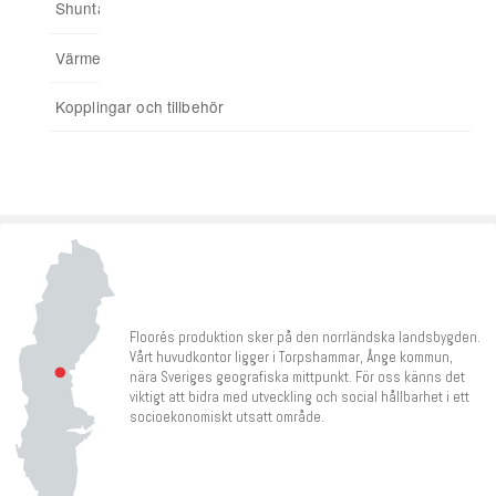
Shuntar
Startpaket
Värmereglering
Signalförstärkare
Kopplingar och tillbehör
Tillbehör
Floorés produktion sker på den norrländska landsbygden.
Vårt huvudkontor ligger i Torpshammar, Ånge kommun,
nära Sveriges geografiska mittpunkt. För oss känns det
viktigt att bidra med utveckling och social hållbarhet i ett
socioekonomiskt utsatt område.